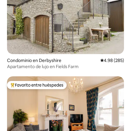
Condominio en Derbyshire
Calificación pr
4.98 (285)
Apartamento de lujo en Fields Farm
Favorito entre huéspedes
De los mejores en Favorito entre huéspedes