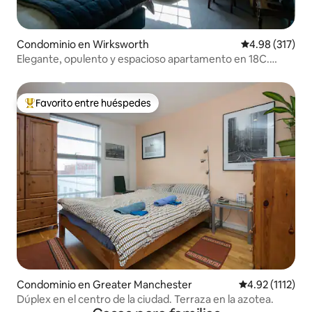
Condominio en Wirksworth
Calificación p
4.98 (317)
Elegante, opulento y espacioso apartamento en 18C.
Peaks
Favorito entre huéspedes
De los mejores en Favorito entre huéspedes
Condominio en Greater Manchester
Calificación pr
4.92 (1112)
Dúplex en el centro de la ciudad. Terraza en la azotea.