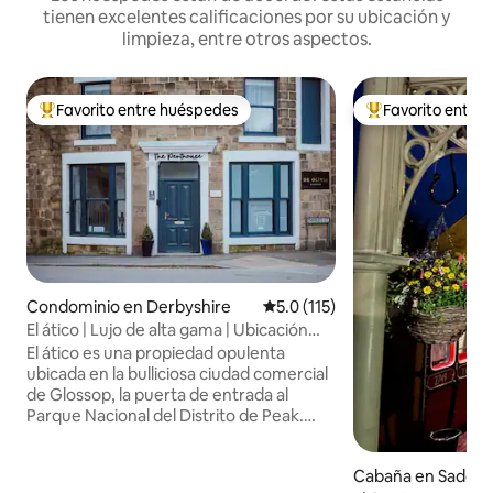
tienen excelentes calificaciones por su ubicación y
limpieza, entre otros aspectos.
Favorito entre huéspedes
Favorito entre
De los mejores en Favorito entre huéspedes
De los mejores en
Condominio en Derbyshire
Calificación promedio: 5.0 de 5
5.0 (115)
El ático | Lujo de alta gama | Ubicación
céntrica
El ático es una propiedad opulenta
ubicada en la bulliciosa ciudad comercial
de Glossop, la puerta de entrada al
Parque Nacional del Distrito de Peak.
Cerca de una gran variedad de
restaurantes, bares y tiendas. Situado en
Cabaña en Saddle
un lugar tranquilo y silencioso y a pocos