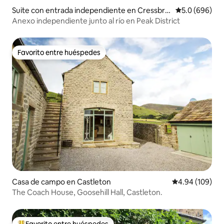
Suite con entrada independiente en Cressbro
Calificación p
5.0 (696)
ok
Anexo independiente junto al río en Peak District
Favorito entre huéspedes
Favorito entre huéspedes
Casa de campo en Castleton
Calificación pr
4.94 (109)
The Coach House, Goosehill Hall, Castleton.