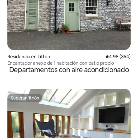
Residencia en Litton
Calificación pr
4.98 (364)
Encantador anexo de 1 habitación con patio propio
Departamentos con aire acondicionado
Superanfitrión
Superanfitrión