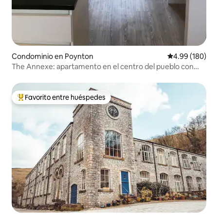
Condominio en Poynton
Calificación pr
4.99 (180)
The Annexe: apartamento en el centro del pueblo con
estacionamiento
Favorito entre huéspedes
De los mejores en Favorito entre huéspedes