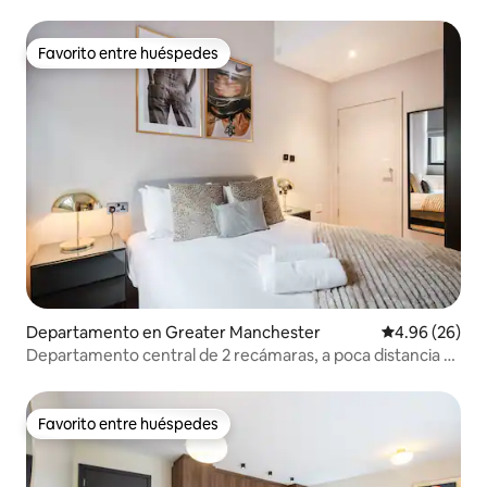
Favorito entre huéspedes
Favorito entre huéspedes
Departamento en Greater Manchester
Calificación p
4.96 (26)
Departamento central de 2 recámaras, a poca distancia a
pie de Chinatown y los cines
Favorito entre huéspedes
Favorito entre huéspedes