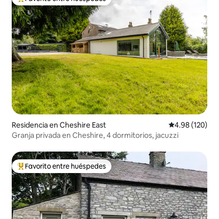
De los mejores en Favorito entre huéspedes
Residencia en Cheshire East
Calificación pr
4.98 (120)
Granja privada en Cheshire, 4 dormitorios, jacuzzi
Favorito entre huéspedes
De los mejores en Favorito entre huéspedes