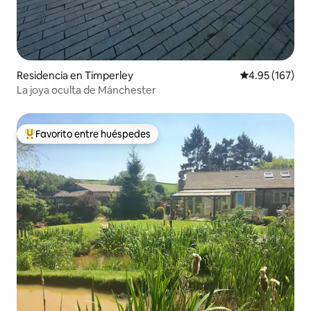
Residencia en Timperley
Calificación p
4.95 (167)
La joya oculta de Mánchester
Favorito entre huéspedes
De los mejores en Favorito entre huéspedes