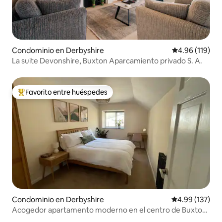
Condominio en Derbyshire
Calificación p
4.96 (119)
La suite Devonshire, Buxton Aparcamiento privado S. A.
Favorito entre huéspedes
De los mejores en Favorito entre huéspedes
Condominio en Derbyshire
Calificación p
4.99 (137)
Acogedor apartamento moderno en el centro de Buxton |
Peak District