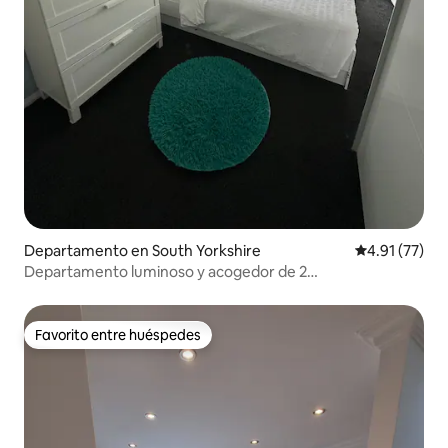
Departamento en South Yorkshire
Calificación 
4.91 (77)
Departamento luminoso y acogedor de 2
recámaras•Estacionamiento gratuito•Céntrico•Aire
acondicionado
Favorito entre huéspedes
Favorito entre huéspedes