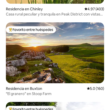
Residencia en Chinley
Calificación pr
4.97 (403)
Casa rural peculiar y tranquila en Peak District con vistas
de 360 grados
Favorito entre huéspedes
De los mejores en Favorito entre huéspedes
Residencia en Buxton
Calificación 
5.0 (160)
“El granero” en Stoop Farm
Favorito entre huéspedes