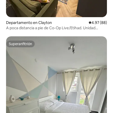
Departamento en Clayton
Calificación p
4.97 (88)
A poca distancia a pie de Co-Op Live/Etihad. Unidad
completa.
Superanfitrión
Superanfitrión