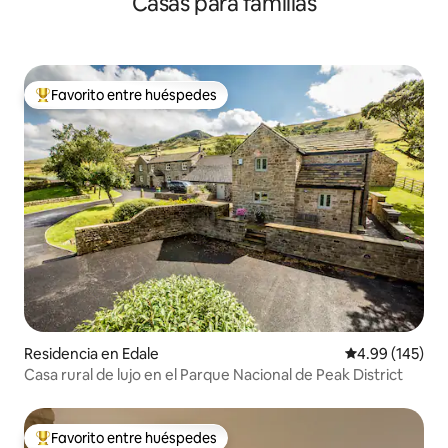
Casas para familias
Favorito entre huéspedes
De los mejores en Favorito entre huéspedes
Residencia en Edale
Calificación pr
4.99 (145)
Casa rural de lujo en el Parque Nacional de Peak District
Favorito entre huéspedes
De los mejores en Favorito entre huéspedes