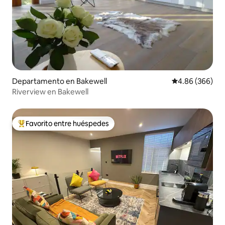
Departamento en Bakewell
Calificación pr
4.86 (366)
Riverview en Bakewell
Favorito entre huéspedes
De los mejores en Favorito entre huéspedes