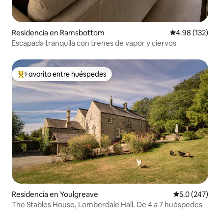
Residencia en Ramsbottom
Calificación p
4.98 (132)
Escapada tranquila con trenes de vapor y ciervos
Favorito entre huéspedes
De los mejores en Favorito entre huéspedes
Residencia en Youlgreave
Calificación 
5.0 (247)
The Stables House, Lomberdale Hall. De 4 a 7 huéspedes