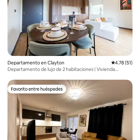
Departamento en Clayton
Calificación 
4.78 (51)
Departamento de lujo de 2 habitaciones | Vivienda
cooperativa | Estacionamiento gratuito | Balcón
Favorito entre huéspedes
Favorito entre huéspedes