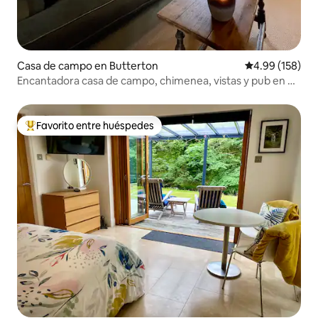
Casa de campo en Butterton
Calificación pr
4.99 (158)
Encantadora casa de campo, chimenea, vistas y pub en el
pueblo
Favorito entre huéspedes
De los mejores en Favorito entre huéspedes