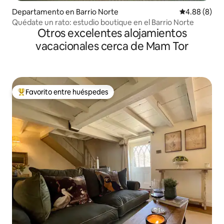
Departamento en Barrio Norte
Calificación
4.88 (8)
Quédate un rato: estudio boutique en el Barrio Norte
Otros excelentes alojamientos
vacacionales cerca de Mam Tor
Favorito entre huéspedes
De los mejores en Favorito entre huéspedes