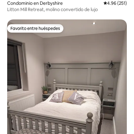
Condominio en Derbyshire
Calificación p
4.96 (251)
Litton Mill Retreat, molino convertido de lujo
Favorito entre huéspedes
Favorito entre huéspedes