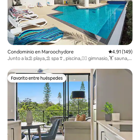
Condominio en Maroochydore
Calificación p
4.91 (149)
Junto a la⛱ playa,⛱ spa👙, piscina,🏊‍♀️ gimnasio,🏋️ sauna,
🛏 king, master
Favorito entre huéspedes
Favorito entre huéspedes