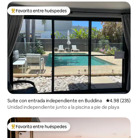
Favorito entre huéspedes
De los mejores en Favorito entre huéspedes
Suite con entrada independiente en Buddina
Calificación pr
4.98 (235)
Unidad independiente junto a la piscina a pie de playa
Favorito entre huéspedes
De los mejores en Favorito entre huéspedes