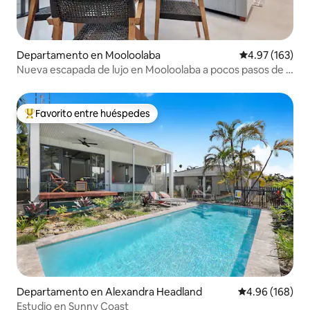
Departamento en Mooloolaba
Calificación p
4.97 (163)
Nueva escapada de lujo en Mooloolaba a pocos pasos de la
playa
Favorito entre huéspedes
De los mejores en Favorito entre huéspedes
Departamento en Alexandra Headland
Calificación pr
4.96 (168)
Estudio en Sunny Coast