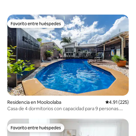
Favorito entre huéspedes
Favorito entre huéspedes
Residencia en Mooloolaba
Calificación p
4.91 (225)
Casa de 4 dormitorios con capacidad para 9 personas.
Playa Mooloolaba
Favorito entre huéspedes
Favorito entre huéspedes