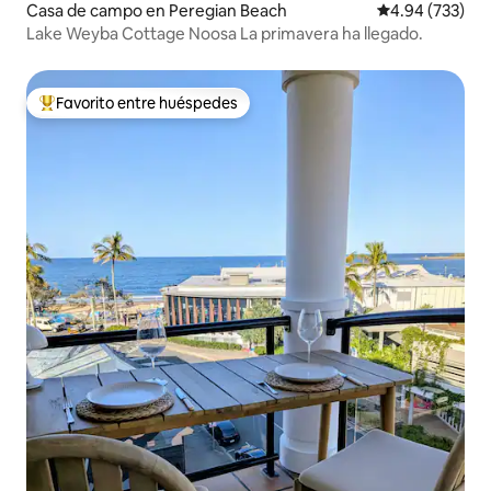
Casa de campo en Peregian Beach
Calificación pr
4.94 (733)
Lake Weyba Cottage Noosa La primavera ha llegado.
Favorito entre huéspedes
De los mejores en Favorito entre huéspedes