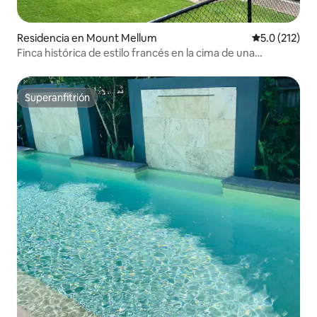
Residencia en Mount Mellum
Calificación 
5.0 (212)
Finca histórica de estilo francés en la cima de una
montaña
Superanfitrión
Superanfitrión