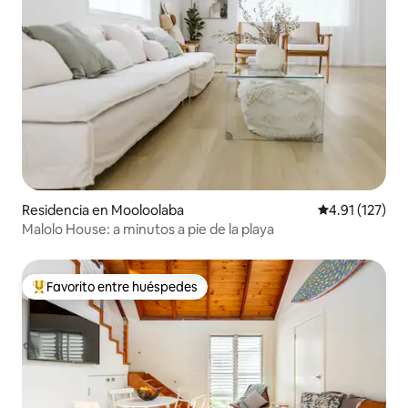
Residencia en Mooloolaba
Calificación p
4.91 (127)
Malolo House: a minutos a pie de la playa
Favorito entre huéspedes
De los mejores en Favorito entre huéspedes