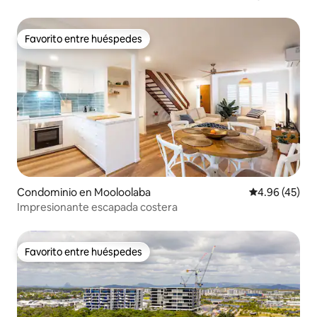
Favorito entre huéspedes
Favorito entre huéspedes
Condominio en Mooloolaba
Calificación 
4.96 (45)
Impresionante escapada costera
Favorito entre huéspedes
Favorito entre huéspedes