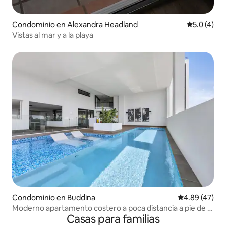
Condominio en Alexandra Headland
Calificació
5.0 (4)
Vistas al mar y a la playa
Condominio en Buddina
Calificación 
4.89 (47)
Moderno apartamento costero a poca distancia a pie de la
Casas para familias
playa y de las tiendas