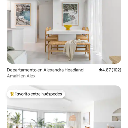
Departamento en Alexandra Headland
Calificación p
4.87 (102)
Amalfi en Alex
Favorito entre huéspedes
De los mejores en Favorito entre huéspedes