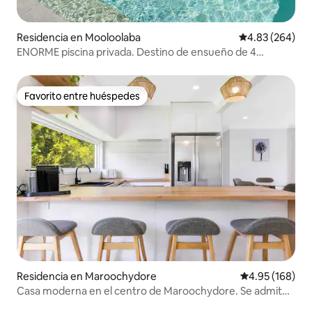
Residencia en Mooloolaba
Calificación pr
4.83 (264)
ENORME piscina privada. Destino de ensueño de 4
dormitorios.
Favorito entre huéspedes
Favorito entre huéspedes
Residencia en Maroochydore
Calificación pr
4.95 (168)
Casa moderna en el centro de Maroochydore. Se admiten
mascotas.