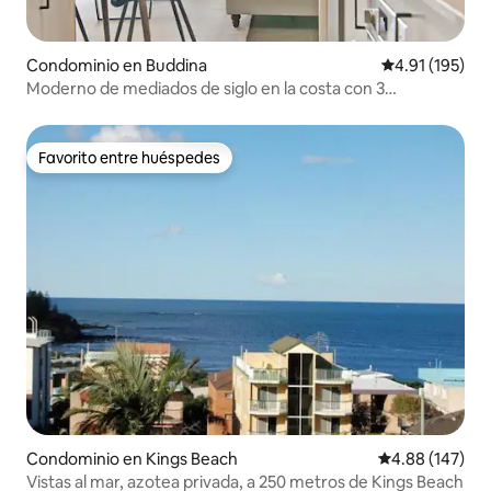
Condominio en Buddina
Calificación p
4.91 (195)
Moderno de mediados de siglo en la costa con 3
dormitorios junto a la playa
Favorito entre huéspedes
Favorito entre huéspedes
Condominio en Kings Beach
Calificación pr
4.88 (147)
Vistas al mar, azotea privada, a 250 metros de Kings Beach