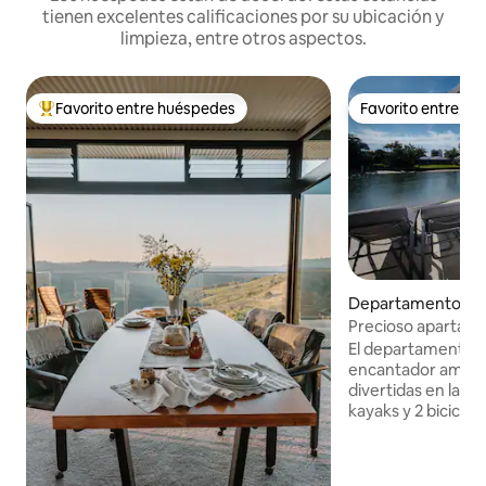
tienen excelentes calificaciones por su ubicación y
limpieza, entre otros aspectos.
Favorito entre huéspedes
Favorito entre h
De los mejores en Favorito entre huéspedes
Favorito entre h
Departamento en
ba
Precioso apartame
El departamento ju
encantador ambie
divertidas en la pl
kayaks y 2 biciclet
playa y de los res
Mooloolaba. Un de
donde incluso pue