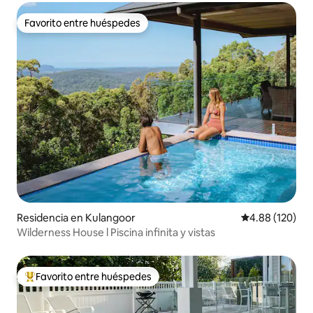
Favorito entre huéspedes
Favorito entre huéspedes
Residencia en Kulangoor
Calificación pr
4.88 (120)
Wilderness House l Piscina infinita y vistas
Favorito entre huéspedes
De los mejores en Favorito entre huéspedes