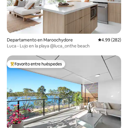
Departamento en Maroochydore
Calificación pr
4.99 (282)
Luca - Lujo en la playa @luca_onthe beach
Favorito entre huéspedes
De los mejores en Favorito entre huéspedes