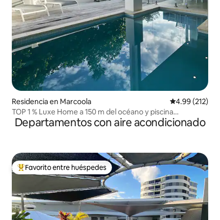
Residencia en Marcoola
Calificación p
4.99 (212)
TOP 1 % Luxe Home a 150 m del océano y piscina
Departamentos con aire acondicionado
climatizada
Favorito entre huéspedes
De los mejores en Favorito entre huéspedes