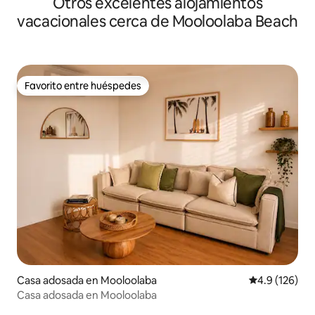
Otros excelentes alojamientos
Mooloolaba!
vacacionales cerca de Mooloolaba Beach
Favorito entre huéspedes
Favorito entre huéspedes
Casa adosada en Mooloolaba
Calificación 
4.9 (126)
Casa adosada en Mooloolaba