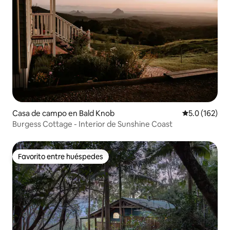
Casa de campo en Bald Knob
Calificación 
5.0 (162)
Burgess Cottage - Interior de Sunshine Coast
Favorito entre huéspedes
Favorito entre huéspedes