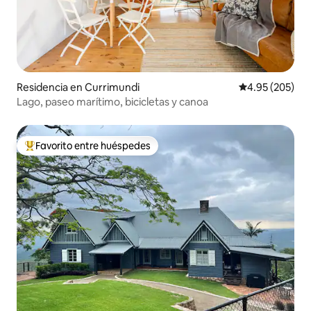
Residencia en Currimundi
Calificación pr
4.95 (205)
Lago, paseo marítimo, bicicletas y canoa
Favorito entre huéspedes
De los mejores en Favorito entre huéspedes