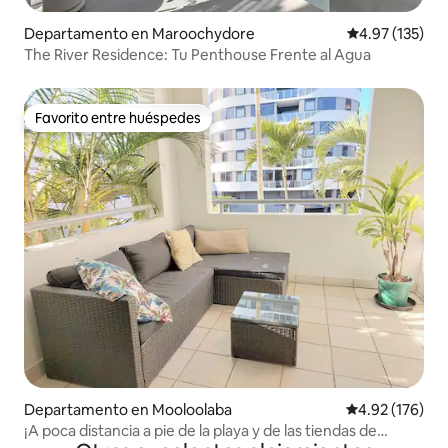
Departamento en Maroochydore
Calificación p
4.97 (135)
The River Residence: Tu Penthouse Frente al Agua
Favorito entre huéspedes
Favorito entre huéspedes
Departamento en Mooloolaba
Calificación p
4.92 (176)
¡A poca distancia a pie de la playa y de las tiendas de