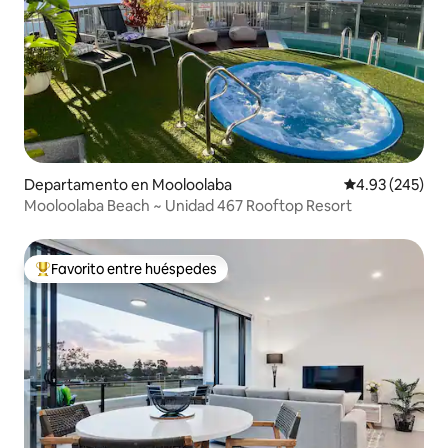
Departamento en Mooloolaba
Calificación pr
4.93 (245)
Mooloolaba Beach ~ Unidad 467 Rooftop Resort
Favorito entre huéspedes
De los mejores en Favorito entre huéspedes