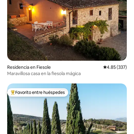
Residencia en Fiesole
Calificación pr
4.85 (337)
Maravillosa casa en la fiesola mágica
Favorito entre huéspedes
De los mejores en Favorito entre huéspedes