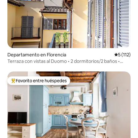
Departamento en Florencia
Calificació
5 (112)
Terraza con vistas al Duomo • 2 dormitorios/2 baños •
Ascensor • Central
Favorito entre huéspedes
De los mejores en Favorito entre huéspedes