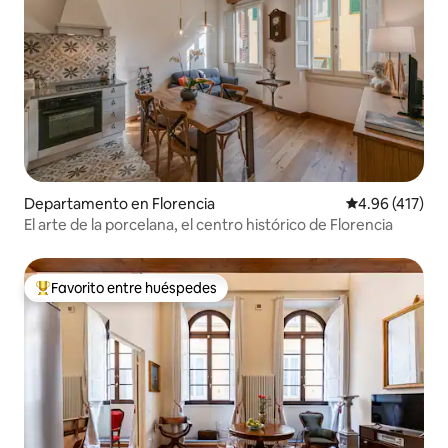
Departamento en Florencia
Calificación p
4.96 (417)
El arte de la porcelana, el centro histórico de Florencia
Favorito entre huéspedes
De los mejores en Favorito entre huéspedes