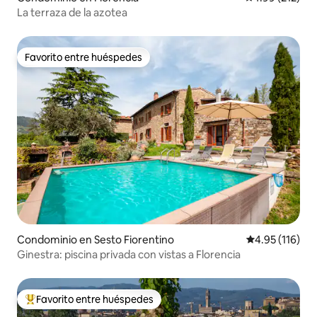
La terraza de la azotea
Favorito entre huéspedes
Favorito entre huéspedes
Condominio en Sesto Fiorentino
Calificación p
4.95 (116)
Ginestra: piscina privada con vistas a Florencia
Favorito entre huéspedes
De los mejores en Favorito entre huéspedes