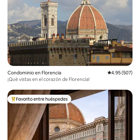
Condominio en Florencia
Calificación pr
4.95 (507)
¡Qué vistas en el corazón de Florencia!
Favorito entre huéspedes
De los mejores en Favorito entre huéspedes