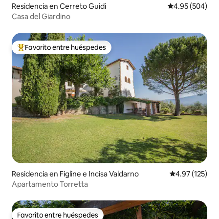
Residencia en Cerreto Guidi
Calificación pr
4.95 (504)
Casa del Giardino
Favorito entre huéspedes
De los mejores en Favorito entre huéspedes
Residencia en Figline e Incisa Valdarno
Calificación p
4.97 (125)
Apartamento Torretta
Favorito entre huéspedes