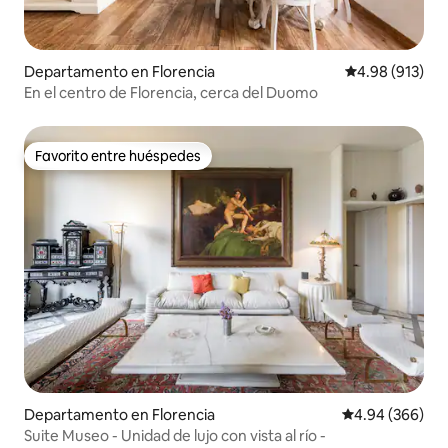
Departamento en Florencia
Calificación pr
4.98 (913)
En el centro de Florencia, cerca del Duomo
Favorito entre huéspedes
Favorito entre huéspedes
Departamento en Florencia
Calificación pr
4.94 (366)
Suite Museo - Unidad de lujo con vista al río -