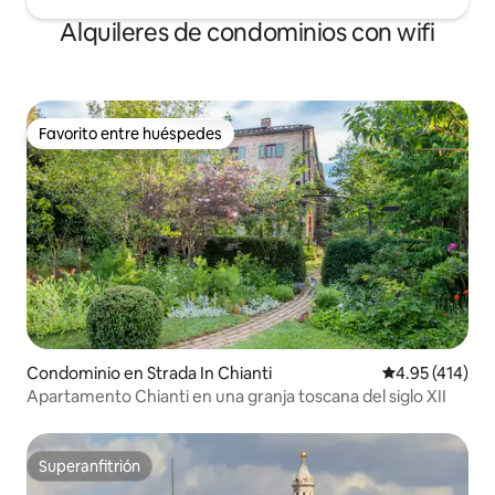
Alquileres de condominios con wifi
Favorito entre huéspedes
Favorito entre huéspedes
Condominio en Strada In Chianti
Calificación p
4.95 (414)
Apartamento Chianti en una granja toscana del siglo XII
Superanfitrión
Superanfitrión