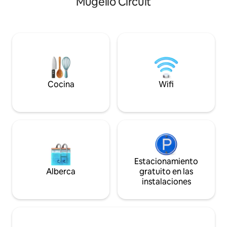
Mugello Circuit
explorar la Toscan
diseño. En el apartamento hay mucho
de mañanas tranqu
espacio para tu estación de trabajo
inolvidables y la be
inteligente: internet es rápido y fiable,
circundante. Rode
accesible desde todos los rincones.
pero cerca de los 
Tenemos especial cuidado en
emblemáticos de la
desinfectar todas las áreas críticas, en
ideal para cualqu
particular el espacio se desinfecta
comodidad, tranqu
mediante generadores de ozono. El
experiencia genu
apartamento está recién reformado con
Cocina
Wifi
un gusto muy especial, mezclando
diferentes estilos en la arquitectura y el
diseño. Es un apartamento de 2 plantas
en el último piso de un edificio de
mediados del siglo XX justo a las afueras
del centro histórico de la ciudad: en la
primera planta están los dormitorios
(una suite y un segundo dormitorio), el
Estacionamiento
baño y un vestidor. La suite se presenta
Alberca
gratuito en las
con una elegante sala de estar con una
instalaciones
industria separada en vidrio y hierro que
la divide del dormitorio doble con balcón
y chimenea. El segundo dormitorio tiene
un gran armario con espejos, un buen
sofá y dos camas individuales que se