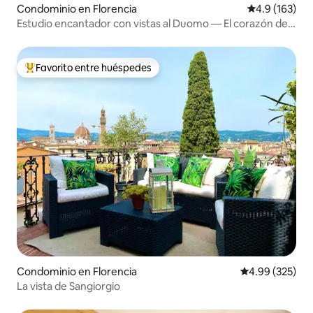
Condominio en Florencia
Calificación 
4.9 (163)
Estudio encantador con vistas al Duomo — El corazón de
Florencia
Favorito entre huéspedes
De los mejores en Favorito entre huéspedes
Condominio en Florencia
Calificación pr
4.99 (325)
La vista de Sangiorgio