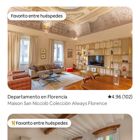
Favorito entre huéspedes
Favorito entre huéspedes
Departamento en Florencia
Calificación pr
4.96 (102)
Maison San Niccolò Colección Always Florence
Favorito entre huéspedes
De los mejores en Favorito entre huéspedes