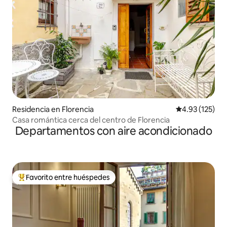
Residencia en Florencia
Calificación p
4.93 (125)
Casa romántica cerca del centro de Florencia
Departamentos con aire acondicionado
Favorito entre huéspedes
De los mejores en Favorito entre huéspedes