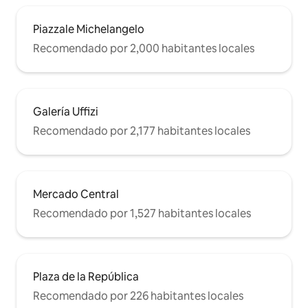
están a 15 minutos a pie. Tiendas de
comida, restaurantes y bares están muy
cerca. DISPONIBLES 4 BICICLETAS
Piazzale Michelangelo
(tamaño adulto) para nuestros
Recomendado por 2,000 habitantes locales
huéspedes, incluidas en el precio. Por
favor, úsalas con cuidado y ciérralas bien
cada vez que las dejes sin vigilancia,
gracias. EN CASO DE ROBO O DAÑOS
GRAVES POR NEGLIGENCIA, SE TE
Galería Uffizi
PEDIRÁ QUE PAGUES EL VALOR DE LA
Recomendado por 2,177 habitantes locales
BICICLETA DE 160 €. Gracias. A PIE: el
centro de la ciudad está a solo 15
minutos a pie. EN AUTOBÚS: a pocos
pasos del edificio hay autobuses al
centro de la ciudad y a la estación.
Mercado Central
Recomendado por 1,527 habitantes locales
Plaza de la República
Recomendado por 226 habitantes locales