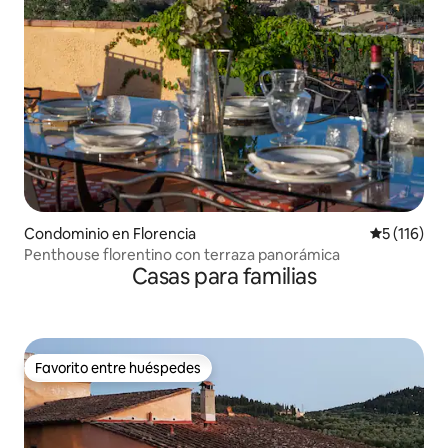
Condominio en Florencia
Calificació
5 (116)
Penthouse florentino con terraza panorámica
Casas para familias
Favorito entre huéspedes
Favorito entre huéspedes