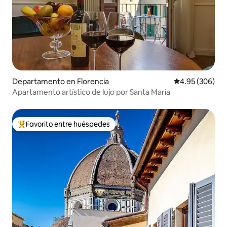
Departamento en Florencia
Calificación pr
4.95 (306)
Apartamento artístico de lujo por Santa María
Favorito entre huéspedes
De los mejores en Favorito entre huéspedes