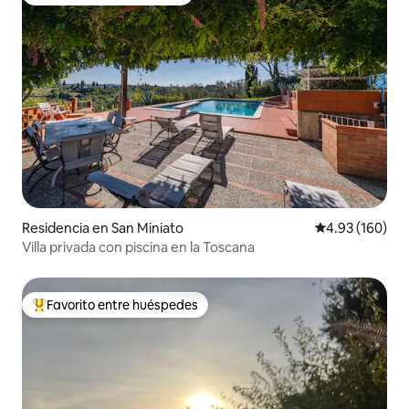
Favorito entre huéspedes
Residencia en San Miniato
Calificación pr
4.93 (160)
Villa privada con piscina en la Toscana
Favorito entre huéspedes
De los mejores en Favorito entre huéspedes