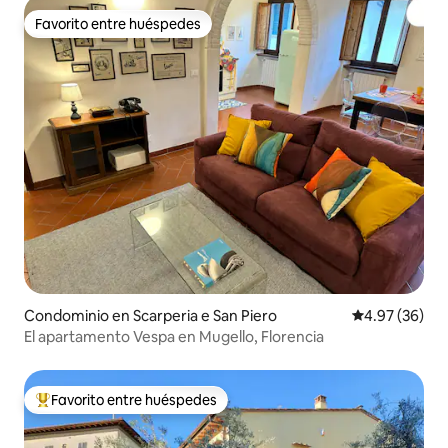
Favorito entre huéspedes
Favorito entre huéspedes
Condominio en Scarperia e San Piero
Calificación p
4.97 (36)
El apartamento Vespa en Mugello, Florencia
Favorito entre huéspedes
De los mejores en Favorito entre huéspedes