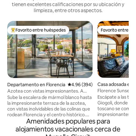
tienen excelentes calificaciones por su ubicación y
limpieza, entre otros aspectos.
Favorito entre huéspedes
Favorito entre h
De los mejores en Favorito entre huéspedes
Favorito entre h
Casa adosada en S
Departamento en Florencia
Calificación promedio: 4.96 de 5
4.96 (394)
Florence Sunset Hil
Azotea con vistas impresionantes. A
pocos pasos del Duomo.
Escápate a las tran
Sube la escalera de mármol blanco hasta
Giogoli, donde el 
la impresionante terraza de la azotea,
toscano se combin
con vistas inolvidables de las colinas que
impresionantes de 
rodean Florencia y el centro histórico.
Amenidades populares para
minutos del centro
Este apartamento ha sido
campiña del Chiant
recientemente reformado, mezclando
alojamientos vacacionales cerca de
es el punto de par
diferentes tipos de arquitectura y