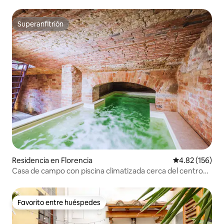
Superanfitrión
Superanfitrión
Residencia en Florencia
Calificación p
4.82 (156)
Casa de campo con piscina climatizada cerca del centro
de la ciudad
Favorito entre huéspedes
Favorito entre huéspedes