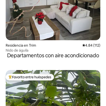
Residencia en Trim
Calificación p
4.84 (112)
Nido de águila
Departamentos con aire acondicionado
Favorito entre huéspedes
De los mejores en Favorito entre huéspedes