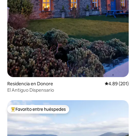
Residencia en Donore
Calificación pr
4.89 (201)
El Antiguo Dispensario
Favorito entre huéspedes
De los mejores en Favorito entre huéspedes