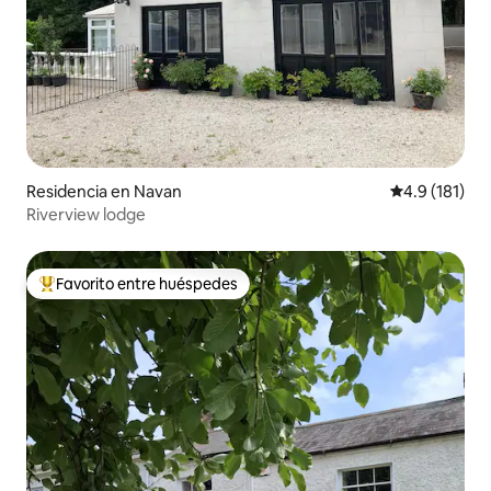
Residencia en Navan
Calificación 
4.9 (181)
Riverview lodge
Favorito entre huéspedes
De los mejores en Favorito entre huéspedes