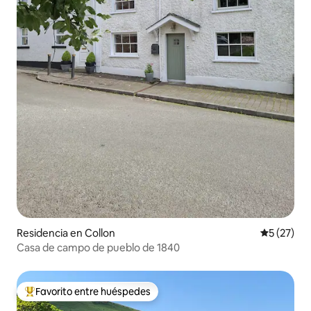
Residencia en Collon
Calificaci
5 (27)
Casa de campo de pueblo de 1840
Favorito entre huéspedes
De los mejores en Favorito entre huéspedes