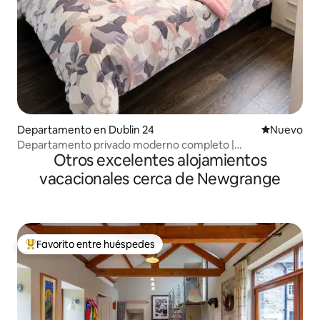
Departamento en Dublin 24
Nuevo aloj
Nuevo
Departamento privado moderno completo |
Otros excelentes alojamientos
Estacionamiento gratuito
vacacionales cerca de Newgrange
Favorito entre huéspedes
De los mejores en Favorito entre huéspedes