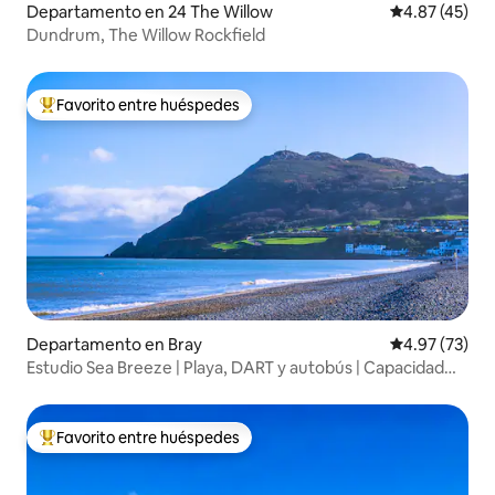
Departamento en 24 The Willow
Calificación 
4.87 (45)
Dundrum, The Willow Rockfield
Favorito entre huéspedes
De los mejores en Favorito entre huéspedes
Departamento en Bray
Calificación 
4.97 (73)
Estudio Sea Breeze | Playa, DART y autobús | Capacidad
para 3 personas
Favorito entre huéspedes
De los mejores en Favorito entre huéspedes