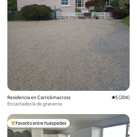
Residencia en Carrickmacross
Calificación
5 (204)
Encantador/a de graneros
Favorito entre huéspedes
De los mejores en Favorito entre huéspedes