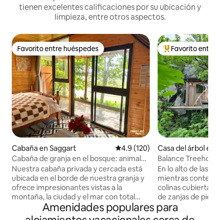
tienen excelentes calificaciones por su ubicación y
limpieza, entre otros aspectos.
Favorito entre huéspedes
Favorito entre
Favorito entre huéspedes
De los mejores en
Cabaña en Saggart
Calificación promedio: 4.9 de 5
4.9 (120)
Casa del árbol en F
Cabaña de granja en el bosque: animales
Balance Treehouse 
y naturaleza
copas de los árbol
Nuestra cabaña privada y cercada está
En lo alto de las c
ubicada en el borde de nuestra granja y
mientras contempl
ofrece impresionantes vistas a la
colinas cubiertas 
montaña, la ciudad y el mar con total
de zanjas de piedra
Amenidades populares para
privacidad. Cuenta con regadera de
estrechas y sinuos
agua caliente, cafetera, agua filtrada,
profundamente, re