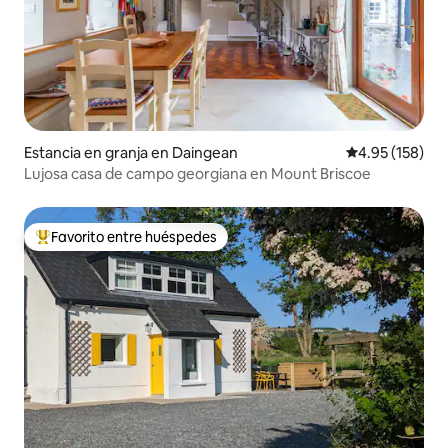
Estancia en granja en Daingean
Calificación p
4.95 (158)
Lujosa casa de campo georgiana en Mount Briscoe
Favorito entre huéspedes
De los mejores en Favorito entre huéspedes