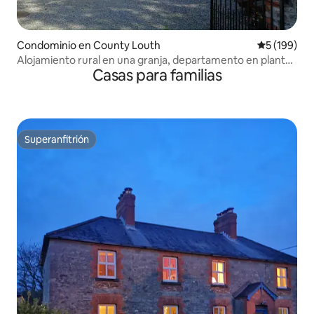
Condominio en County Louth
Calificació
5 (199)
Alojamiento rural en una granja, departamento en planta
Casas para familias
baja
Superanfitrión
Superanfitrión