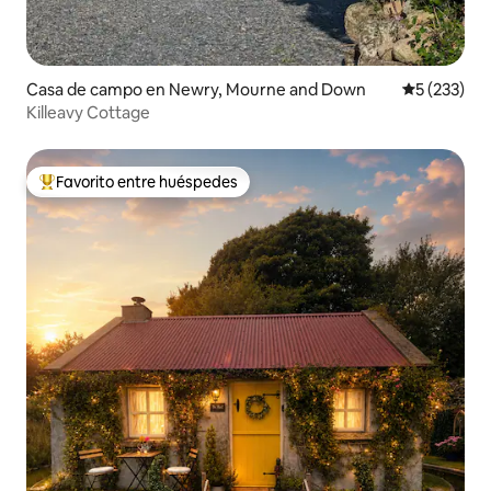
Casa de campo en Newry, Mourne and Down
Calificació
5 (233)
Killeavy Cottage
Favorito entre huéspedes
De los mejores en Favorito entre huéspedes