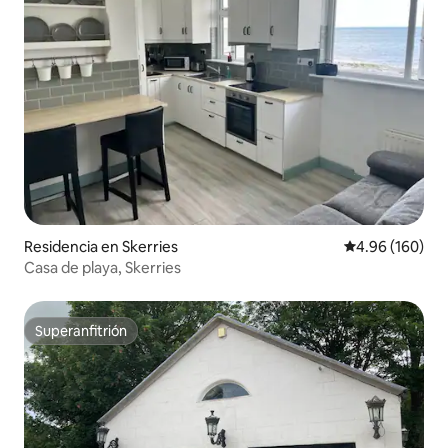
Residencia en Skerries
Calificación pr
4.96 (160)
Casa de playa, Skerries
Superanfitrión
Superanfitrión