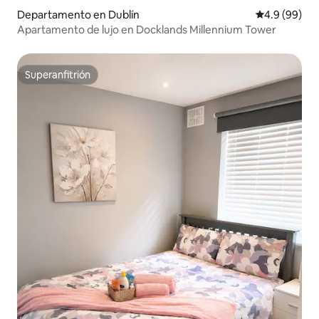
Departamento en Dublín
Calificación
4.9 (99)
Apartamento de lujo en Docklands Millennium Tower
Superanfitrión
Superanfitrión