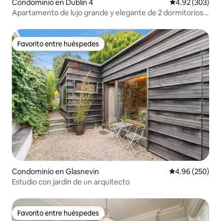
Condominio en Dublin 4
Calificación pr
4.92 (303)
Apartamento de lujo grande y elegante de 2 dormitorios,
Sandymount Village
Favorito entre huéspedes
Favorito entre huéspedes
Condominio en Glasnevin
Calificación pr
4.96 (250)
Estudio con jardín de un arquitecto
Favorito entre huéspedes
Favorito entre huéspedes