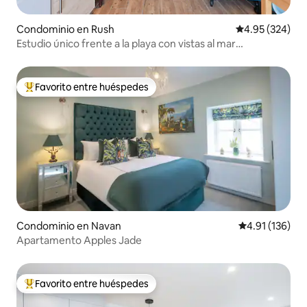
Condominio en Rush
Calificación pr
4.95 (324)
Estudio único frente a la playa con vistas al mar
apartamento 3
Favorito entre huéspedes
De los mejores en Favorito entre huéspedes
Condominio en Navan
Calificación p
4.91 (136)
Apartamento Apples Jade
Favorito entre huéspedes
De los mejores en Favorito entre huéspedes