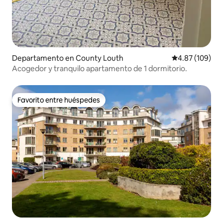
Departamento en County Louth
Calificación pr
4.87 (109)
Acogedor y tranquilo apartamento de 1 dormitorio.
Favorito entre huéspedes
Favorito entre huéspedes