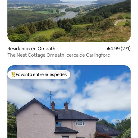
Residencia en Omeath
Calificación p
4.99 (271)
The Nest Cottage Omeath, cerca de Carlingford
Favorito entre huéspedes
De los mejores en Favorito entre huéspedes