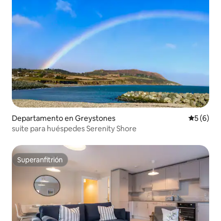
Departamento en Greystones
Calificac
5 (6)
suite para huéspedes Serenity Shore
Superanfitrión
Superanfitrión