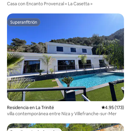
Casa con Encanto Provenzal « La Casetta »
Superanfitrión
Superanfitrión
Residencia en La Trinité
Calificación p
4.95 (173)
villa contemporánea entre Niza y Villefranche-sur-Mer