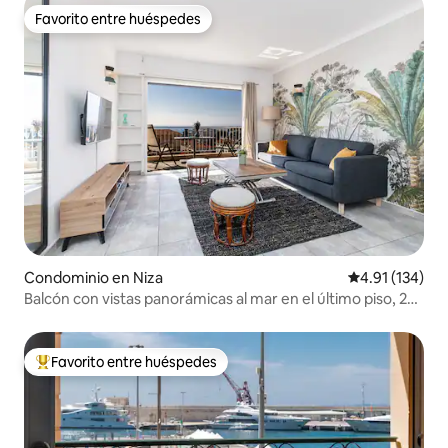
Favorito entre huéspedes
Favorito entre huéspedes
Condominio en Niza
Calificación p
4.91 (134)
Balcón con vistas panorámicas al mar en el último piso, 2
dormitorios
Favorito entre huéspedes
De los mejores en Favorito entre huéspedes