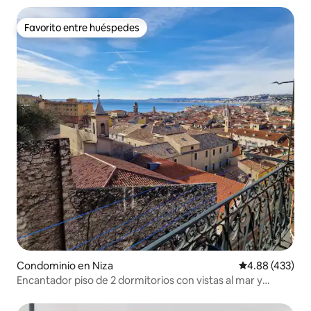
Favorito entre huéspedes
Favorito entre huéspedes
Condominio en Niza
Calificación pr
4.88 (433)
Encantador piso de 2 dormitorios con vistas al mar y
balcón en el casco antiguo