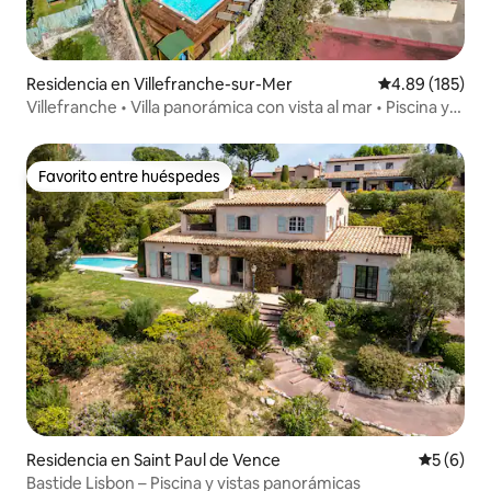
Residencia en Villefranche-sur-Mer
Calificación pr
4.89 (185)
Villefranche • Villa panorámica con vista al mar • Piscina y
aire acondicionado
Favorito entre huéspedes
Favorito entre huéspedes
Residencia en Saint Paul de Vence
Calificac
5 (6)
Bastide Lisbon – Piscina y vistas panorámicas