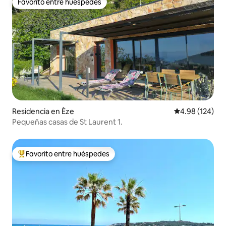
Favorito entre huéspedes
Favorito entre huéspedes
Residencia en Èze
Calificación pr
4.98 (124)
Pequeñas casas de St Laurent 1.
Favorito entre huéspedes
De los mejores en Favorito entre huéspedes