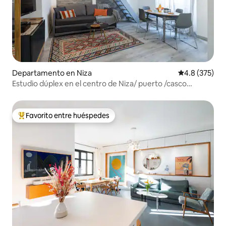
Departamento en Niza
Calificación 
4.8 (375)
Estudio dúplex en el centro de Niza/ puerto /casco
antiguo.
Favorito entre huéspedes
De los mejores en Favorito entre huéspedes