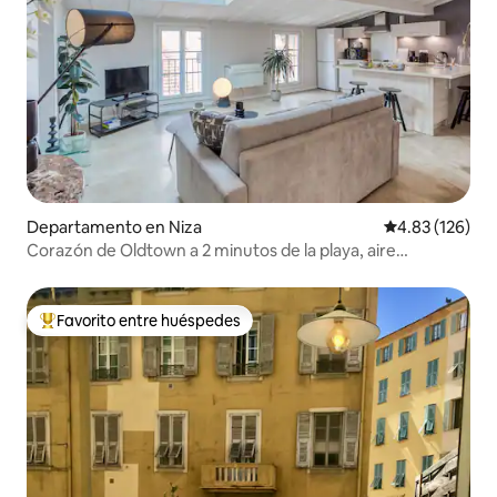
Departamento en Niza
Calificación p
4.83 (126)
Corazón de Oldtown a 2 minutos de la playa, aire
acondicionado y encanto
Favorito entre huéspedes
De los mejores en Favorito entre huéspedes