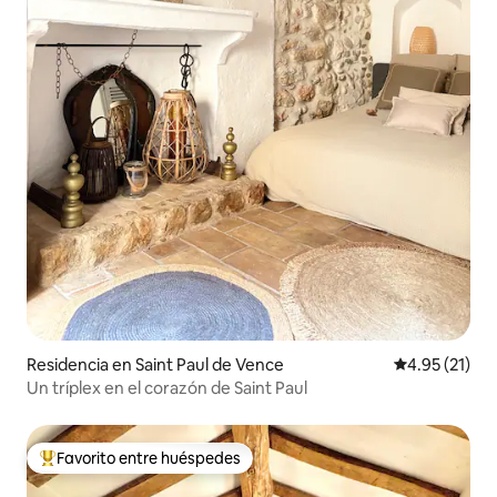
Residencia en Saint Paul de Vence
Calificación 
4.95 (21)
Un tríplex en el corazón de Saint Paul
Favorito entre huéspedes
De los mejores en Favorito entre huéspedes