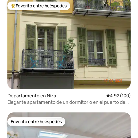
Favorito entre huéspedes
De los mejores en Favorito entre huéspedes
Departamento en Niza
Calificación pr
4.92 (100)
Elegante apartamento de un dormitorio en el puerto de
Niza.
Favorito entre huéspedes
Favorito entre huéspedes