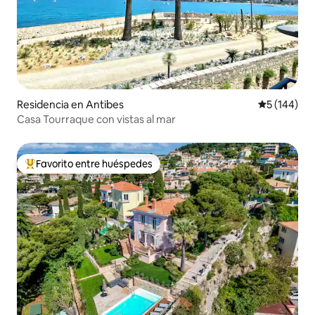
Residencia en Antibes
Calificació
5 (144)
Casa Tourraque con vistas al mar
Favorito entre huéspedes
De los mejores en Favorito entre huéspedes