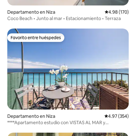
Departamento en Niza
Calificación pr
4.98 (170)
Coco Beach • Junto al mar • Estacionamiento • Terraza
Favorito entre huéspedes
Favorito entre huéspedes
Departamento en Niza
Calificación pr
4.97 (354)
****Apartamento estudio con VISTAS AL MAR y
BALCÓN****