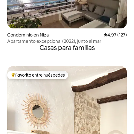
Condominio en Niza
Calificación p
4.97 (127)
Apartamento excepcional (2022), junto al mar
Casas para familias
Favorito entre huéspedes
De los mejores en Favorito entre huéspedes