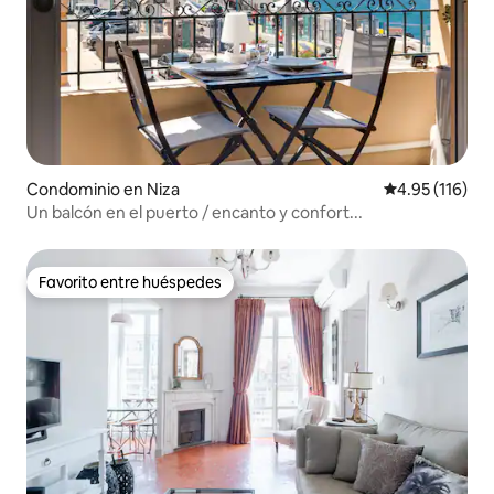
Condominio en Niza
Calificación p
4.95 (116)
Un balcón en el puerto / encanto y confort...
Favorito entre huéspedes
Favorito entre huéspedes