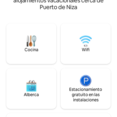
alojamientos vacacionales cerca de
disfrutar desde el 
en 2024. A 2 pasos de la vivienda
Puerto de Niza
de comedor o inclu
encontrará un servicio de comida
ubicación no puede
preparada nicense, panaderías,
el paseo marítimo,
restaurantes, farmacias, un
todos los servicios
supermercado abierto los 7 días de la
a pie. Se puede acceder a la unidad
semana… El puerto está a 2 minutos a
desde el aeropuert
pie, el tranvía directo al aeropuerto a 5
tranvía.
minutos y las primeras playas a menos
de 10 minutos. Posibilidad de alquilar el
garaje al pie de la vivienda.
Cocina
Wifi
Estacionamiento
Alberca
gratuito en las
instalaciones