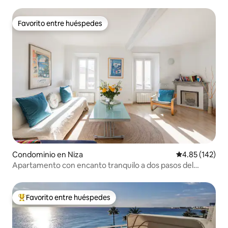
gratuito
Favorito entre huéspedes
Favorito entre huéspedes
Condominio en Niza
Calificación p
4.85 (142)
Apartamento con encanto tranquilo a dos pasos del
puerto
Favorito entre huéspedes
De los mejores en Favorito entre huéspedes