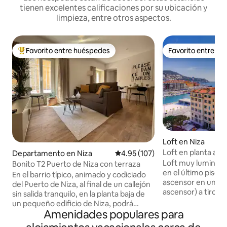
tienen excelentes calificaciones por su ubicación y
limpieza, entre otros aspectos.
Favorito entre huéspedes
Favorito entre h
De los mejores en Favorito entre huéspedes
Favorito entre h
Loft en Niza
Loft en planta alta
Departamento en Niza
Calificación promedio: 4.95 de 5
4.95 (107)
balcón sobre el pu
Loft muy luminoso
Bonito T2 Puerto de Niza con terraza
en el último piso (
En el barrio típico, animado y codiciado
ascensor en un edi
del Puerto de Niza, al final de un callejón
ascensor) a tiro d
sin salida tranquilo, en la planta baja de
Viejo. La unidad es
un pequeño edificio de Niza, podrá
ofrece vistas sin 
Amenidades populares para
disfrutar de este hermoso apartamento
Viejo, Cap de Nice
de 2 habitaciones de 35 m2 reformado