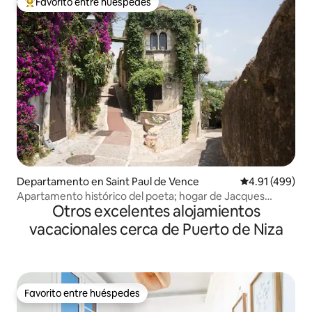
Favorito entre huéspedes
De los mejores en Favorito entre huéspedes
Departamento en Saint Paul de Vence
Calificación p
4.91 (499)
Apartamento histórico del poeta; hogar de Jacques
Otros excelentes alojamientos
Prevert
vacacionales cerca de Puerto de Niza
Favorito entre huéspedes
Favorito entre huéspedes