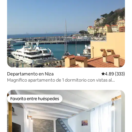
Departamento en Niza
Calificación pr
4.89 (333)
Magnífico apartamento de 1 dormitorio con vistas al
puerto
Favorito entre huéspedes
Favorito entre huéspedes