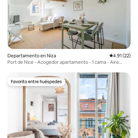
Departamento en Niza
Calificación 
4.91 (22)
Port de Nice - Acogedor apartamento - 1 cama - Aire
acondicionado
Favorito entre huéspedes
Favorito entre huéspedes