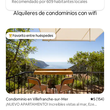
Recomendado por 609 habitantes locales
Alquileres de condominios con wifi
Favorito entre huéspedes
De los mejores en Favorito entre huéspedes
Condominio en Villefranche-sur-Mer
Calificació
5 (154)
¡NUEVO APARTAMENTO! Increíbles vistas al mar, Eze
Village