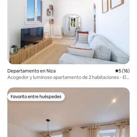
Departamento en Niza
Calificaci
5 (16)
Acogedor y luminoso apartamento de 2 habitaciones - El
Puerto de Niza
Favorito entre huéspedes
Favorito entre huéspedes