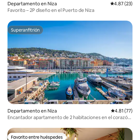
Departamento en Niza
Calificación 
4.87 (23)
Favorito – 2P diseño en el Puerto de Niza
Superanfitrión
Superanfitrión
Departamento en Niza
Calificación 
4.81 (77)
Encantador apartamento de 2 habitaciones en el corazón
del Puerto de Niza
Favorito entre huéspedes
Favorito entre huéspedes