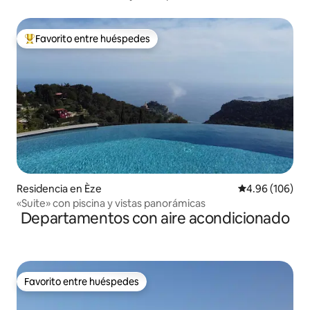
Favorito entre huéspedes
De los mejores en Favorito entre huéspedes
Residencia en Èze
Calificación pr
4.96 (106)
«Suite» con piscina y vistas panorámicas
Departamentos con aire acondicionado
Favorito entre huéspedes
Favorito entre huéspedes