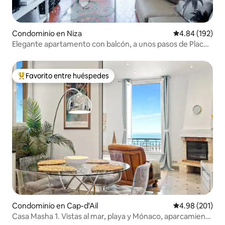
Condominio en Niza
Calificación pr
4.84 (192)
Elegante apartamento con balcón, a unos pasos de Place
Masséna
Favorito entre huéspedes
De los mejores en Favorito entre huéspedes
Condominio en Cap-d'Ail
Calificación pr
4.98 (201)
Casa Masha 1. Vistas al mar, playa y Mónaco, aparcamiento