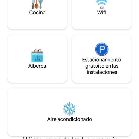
DESPEDIDAS DE S
exclusivo, con seguridad las 24 horas, los
LA MÚSICA ALTA 
7 días de la semana, una pequeña piscina
Cocina
Wifi
SUAVE EN INTERI
privada y una terraza con vista a la
ladera, en el norte de Goa.
Estacionamiento
Alberca
gratuito en las
instalaciones
Aire acondicionado