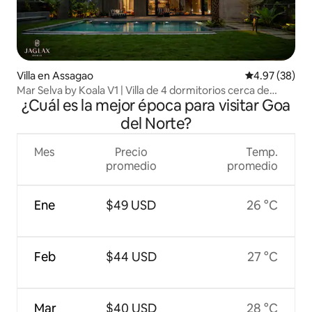
Villa en Assagao
Calificación p
4.97 (38)
Mar Selva by Koala V1 | Villa de 4 dormitorios cerca de
¿Cuál es la mejor época para visitar Goa
Thalassa
del Norte?
Mes
Precio
Temp.
promedio
promedio
Ene
$49 USD
26 °C
Feb
$44 USD
27 °C
Mar
$40 USD
28 °C