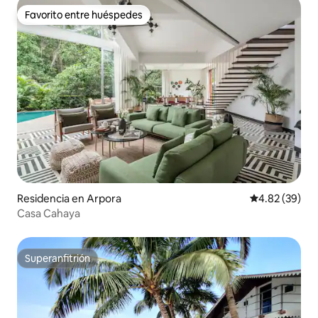
Favorito entre huéspedes
Favorito entre huéspedes
Residencia en Arpora
Calificación p
4.82 (39)
Casa Cahaya
Superanfitrión
Superanfitrión