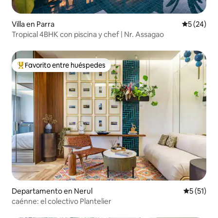
Villa en Parra
Calificaci
5 (24)
Tropical 4BHK con piscina y chef | Nr. Assagao
Favorito entre huéspedes
De los mejores en Favorito entre huéspedes
Departamento en Nerul
Calificaci
5 (51)
caénne: el colectivo Plantelier