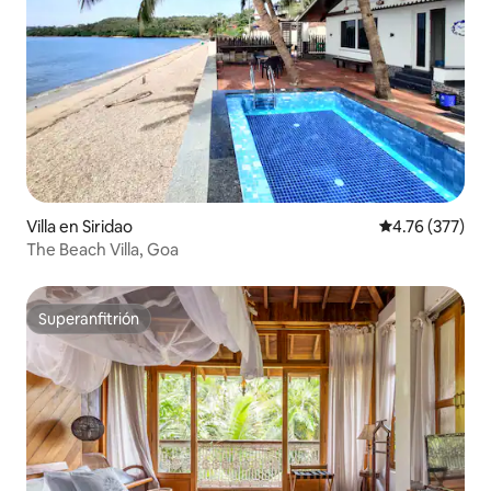
Villa en Siridao
Calificación p
4.76 (377)
The Beach Villa, Goa
Superanfitrión
Superanfitrión