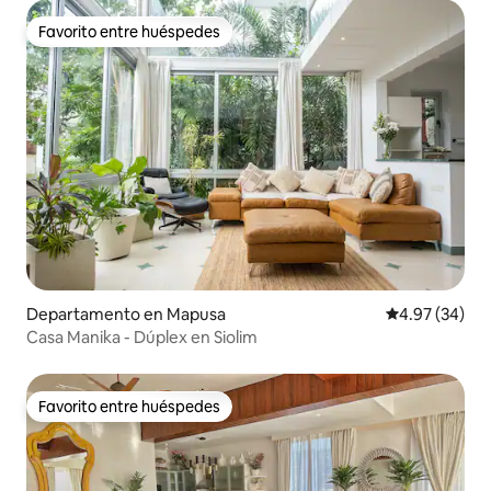
Favorito entre huéspedes
Favorito entre huéspedes
Departamento en Mapusa
Calificación p
4.97 (34)
Casa Manika - Dúplex en Siolim
Favorito entre huéspedes
Favorito entre huéspedes