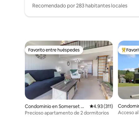
Recomendado por 283 habitantes locales
Favorito entre huéspedes
Favor
Favorito entre huéspedes
De los m
Condomin
Condominio en Somerset Co
Calificación promedio: 
4.93 (311)
unty
Acceso al
Precioso apartamento de 2 dormitorios
baños/coc