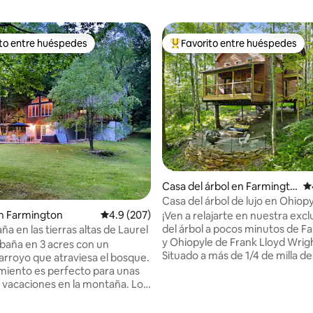
ito entre huéspedes
Favorito entre huéspedes
ejores en Favorito entre huéspedes
De los mejores en Favorito ent
Casa del árbol en Farmingto
Ca
n
Casa del árbol de lujo en Ohiop
n Farmington
Calificación promedio: 4.9 de 5; 207 evaluac
4.9 (207)
¡Ven a relajarte en nuestra excl
del árbol a pocos minutos de Fa
a en las tierras altas de Laurel
y Ohiopyle de Frank Lloyd Wrig
baña en 3 acres con un
Situado a más de 1/4 de milla de 
rroyo que atraviesa el bosque.
carretera del condado, solo es
amiento es perfecto para unas
el canto de los pájaros mientras
s vacaciones en la montaña. Lo
sientas en los patios cubiertos y
temente grande como para que
4.98 de 5; 151 evaluaciones
de la belleza de los bosques de
ilia se relaje y se divierta.