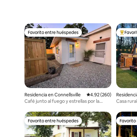
Favorito entre huéspedes
Favor
Favorito entre huéspedes
De los m
Residencia en Connellsville
Calificación promedio: 
4.92 (260)
Residenci
Café junto al fuego y estrellas por la
Casa rura
noche: suite vintage
privado
Favorito entre huéspedes
Favorito
Favorito entre huéspedes
Favorito