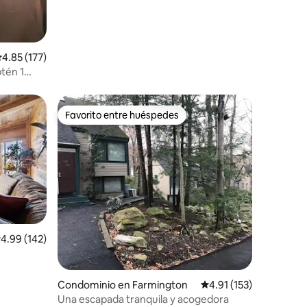
alificación promedio: 4.85 de 5; 177 evaluaciones
4.85 (177)
tén 1
acuzzi
Favorito entre huéspedes
re huéspedes
Favorito entre huéspedes
iones
alificación promedio: 4.99 de 5; 142 evaluaciones
4.99 (142)
lado
Condominio en Farmington
Calificación promedio:
4.91 (153)
Una escapada tranquila y acogedora