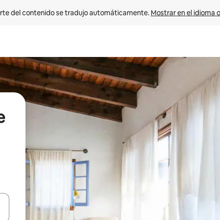
rte del contenido se tradujo automáticamente. 
Mostrar en el idioma o
e
vegar usando las teclas de las flechas hacia arriba y hacia abajo, o b