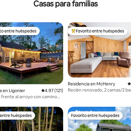
Casas para familias
ito entre huéspedes
Favorito entre huéspedes
ejores en Favorito entre huéspedes
De los mejores en Favorito ent
Residencia en McHenry
C
Recién renovado, 2 camas/2 ba
4.92 de 5; 260 evaluaciones
a en Ligonier
Calificación promedio: 4.97 de 5; 121 evaluac
4.97 (121)
Deep Creek
l frente al arroyo con camino
 entre huéspedes
Favorito entre huéspedes
 entre huéspedes
Favorito entre huéspedes