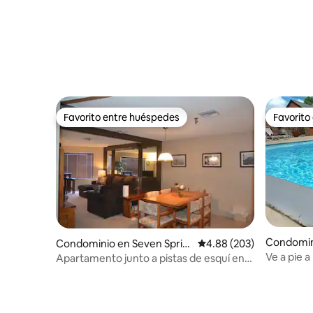
Favorito entre huéspedes
Favorito
Favorito entre huéspedes
Favorito
Condomin
Condominio en Seven Sprin
Calificación promedio: 
4.88 (203)
wnship
gs
Ve a pie a
Apartamento junto a pistas de esquí en
mascotas
Seven Springs Resort