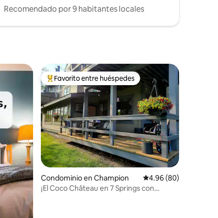
Recomendado por 9 habitantes locales
Favorito entre huéspedes
De los mejores en Favorito entre huéspedes
iones
Condominio en Champion
Calificación promedio:
4.96 (80)
¡El Coco Château en 7 Springs con
servicio de transporte gratuito al centro
vacacional!