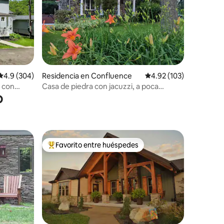
iones
Calificación promedio: 4.9 de 5; 304 evaluaciones
4.9 (304)
Residencia en Confluence
Calificación promedio: 
4.92 (103)
o con
Casa de piedra con jacuzzi, a poca
o
distancia del sendero GAP y de la ciudad
Favorito entre huéspedes
De los mejores en Favorito entre huéspedes