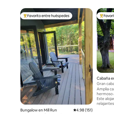
Favorito entre huéspedes
Favor
De los mejores en Favorito entre huéspedes
De los m
Cabaña e
Gran cabañ
Amplia ca
hermoso a
Este aloj
relajante
suficien
Bungalow en Mill Run
Calificación promedio: 
4.98 (151)
toda la fam