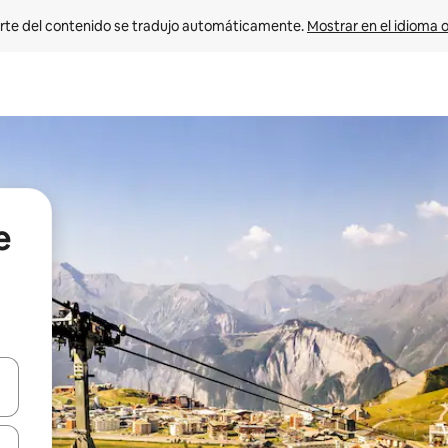
rte del contenido se tradujo automáticamente. 
Mostrar en el idioma o
e
vegar usando las teclas de las flechas hacia arriba y hacia abajo, o b