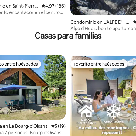
o en Saint-Pierre-
Calificación promedio: 4.97 de 5; 186 evaluac
4.97 (186)
reuse
nto encantador en el centro
 4.98 de 5; 42 evaluaciones
o
Condominio en L'ALPE D'HU
C
EZ
Alpe d'Huez: bonito apartamen
Casas para familias
wifi gratuito
ito entre huéspedes
Favorito entre huéspedes
ejores en Favorito entre huéspedes
Favorito entre huéspedes
4.93 de 5; 106 evaluaciones
a en Le Bourg-d'Oisans
Calificación promedio: 5 de 5; 19 evaluac
5 (19)
a 7 personas -Bourg d'Oisans