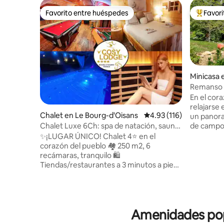
Favorito entre huéspedes
Favor
Favorito entre huéspedes
De los m
Minicasa 
ites-Roch
Remanso d
con saun
En el cor
relajarse
Chalet en Le Bourg-d'Oisans
Calificación promedio: 
4.93 (116)
un panora
de campo 
Chalet Luxe 6Ch: spa de natación, sauna,
encuentra
billar, bar
✨¡LUGAR ÚNICO! Chalet 4⭐ en el
nuestra c
corazón del pueblo 🏘️ 250 m2, 6
a 1000 me
recámaras, tranquilo 🛍️
pequeñas 
Tiendas/restaurantes a 3 minutos a pie
panorámic
📶 WiFi de fibra Estacionamiento privado
de esquí, parapente, rutas de
y vigilado (3 lugares) 🏔️ NATURALEZA Y
senderism
DEPORTE: - Alpe d'Huez / 2 Alpes (15 min
naturaleza
🚗) - Teleférico 10 min (P️ gratuito) - Lagos
el lugar i
Amenidades popu
de montaña y caminatas a 2 min - 🚍
Chambéry
gratis a 4 min 🚲 Local seguro para