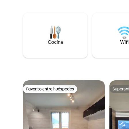
chartreus
esquís/bicicletas 💆 RELAJACIÓN Y
OCIO: - Gran spa de natación (36 °C) y
sauna - Zona Lounge: billar, bar, futbolín,
sala de juegos - Masajes profesionales en
el lugar - Jardín cerrado, parrilla, hamaca
Cocina
Wifi
Favorito entre huéspedes
Superanf
Favorito entre huéspedes
Superanf