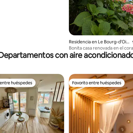
 4.95 de 5; 43 evaluaciones
Residencia en Le Bourg-d'Ois
ans
Bonita casa renovada en el cor
Departamentos con aire acondicionad
Bourg D'Oisans
 entre huéspedes
Favorito entre huéspedes
 entre huéspedes
Favorito entre huéspedes