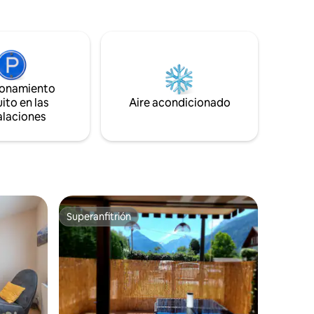
uales -Una
montañas. Aquí, cada temporada ofrece
tas,
su magia Mesa brasero en la terraza para
cocinar, compartir momentos
aurantes,
agradables y pasar noches cálidas
alrededor del fuego Raquetas de nieve,
trineos, rutas de senderismo disponibles
ionamiento
para explorar la naturaleza durante todo
ito en las
Aire acondicionado
el año⛰️
alaciones
Superanfitrión
Superanfitrión