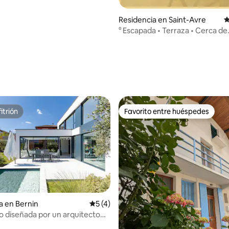
Residencia en Saint-Avre
C
° Escapada • Terraza • Cerca de
estaciones / Cols °
itrión
Favorito entre huéspedes
itrión
Favorito entre huéspedes
a en Bernin
Calificación promedio: 5 de 5; 4 evaluac
5 (4)
ujo diseñada por un arquitecto
na