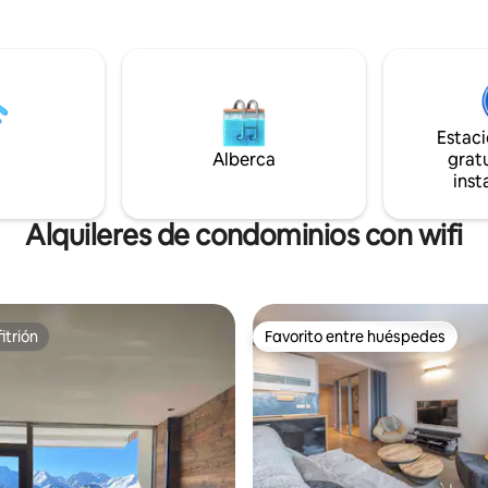
e".fr
entresuelo con 2 camas individ
gran bodega para poner bicicle
esquís... Aparcamiento a 50 metros de la
vivienda - Cerca de bares, rest
tiendas...
Estac
Alberca
gratu
inst
Alquileres de condominios con wifi
itrión
Favorito entre huéspedes
itrión
Favorito entre huéspedes