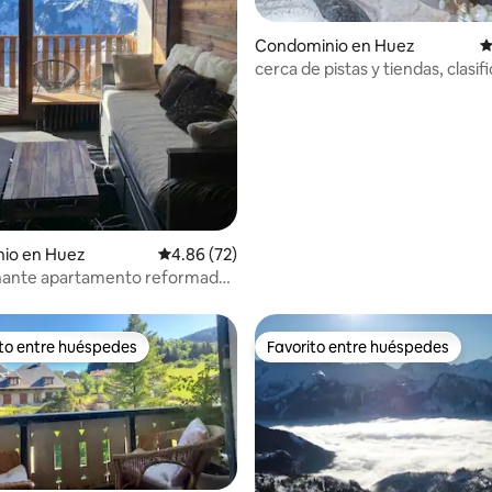
Condominio en Huez
C
cerca de pistas y tiendas, clasif
FAVORITO
4.82 de 5; 128 evaluaciones
io en Huez
Calificación promedio: 4.86 de 5; 72 evaluac
4.86 (72)
nante apartamento reformado,
s vistas
ito entre huéspedes
Favorito entre huéspedes
ejores en Favorito entre huéspedes
Favorito entre huéspedes