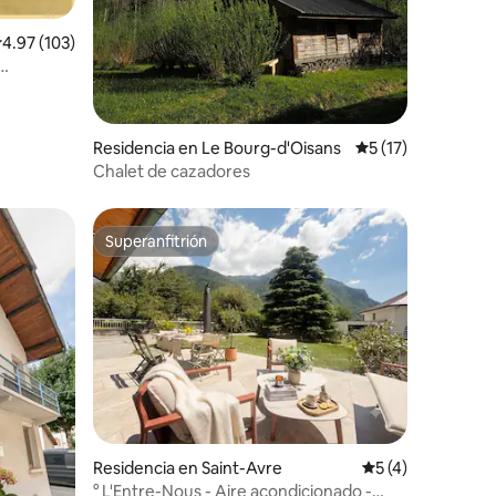
alificación promedio: 4.97 de 5; 103 evaluaciones
4.97 (103)
Residencia en Le Bourg-d'Oisans
Calificación prome
5 (17)
Chalet de cazadores
Superanfitrión
Superanfitrión
iones
Residencia en Saint-Avre
Calificación prom
5 (4)
° L'Entre-Nous - Aire acondicionado -