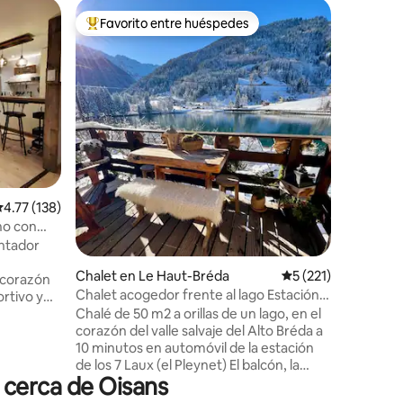
Departa
Favorito entre huéspedes
Favorit
De los mejores en Favorito entre huéspedes
Favorit
Apartame
de Oisan
Sea cual 
relajarse
apartame
una aldea
Grave de 
iones
Lejos del 
de los gr
tranquili
pasar una s
alificación promedio: 4.77 de 5; 138 evaluaciones
4.77 (138)
Laura est
este her
no con
equipado
orientada
Chalet en Le Haut-Bréda
Calificación promed
5 (221)
 corazón
Chalet acogedor frente al lago Estación
rtivo y
de los 7 Laux
n el
Chalé de 50 m2 a orillas de un lago, en el
eblo,
corazón del valle salvaje del Alto Bréda a
uez, así
10 minutos en automóvil de la estación
l que
de los 7 Laux (el Pleynet) El balcón, la
 cerca de Oisans
itación
terraza y el jardín ofrecen una vista
 -Un
panorámica y espectacular del lago y las