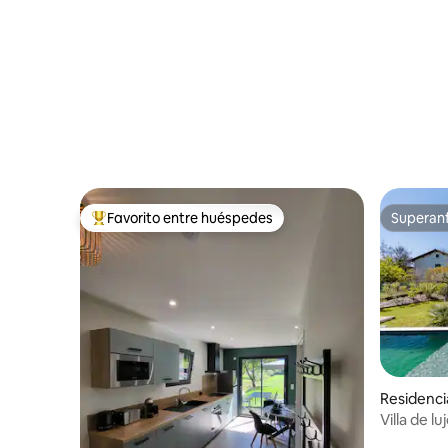
Favorito entre huéspedes
Superanf
De los mejores en Favorito entre huéspedes
Superanf
Residenci
Villa de l
con pisci