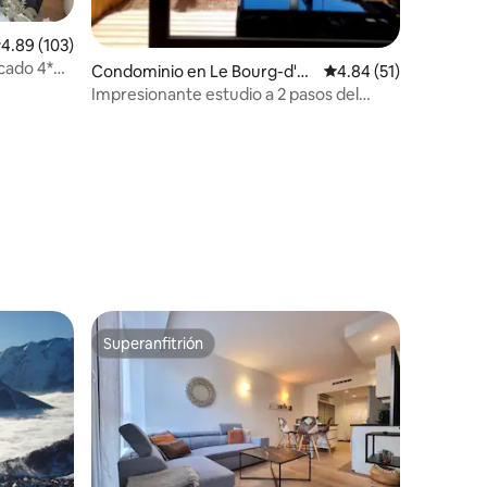
alificación promedio: 4.89 de 5; 103 evaluaciones
4.89 (103)
icado 4*
Condominio en Le Bourg-d'Oi
Calificación promedio:
4.84 (51)
sans
Impresionante estudio a 2 pasos del
centro.
iones
Superanfitrión
Superanfitrión