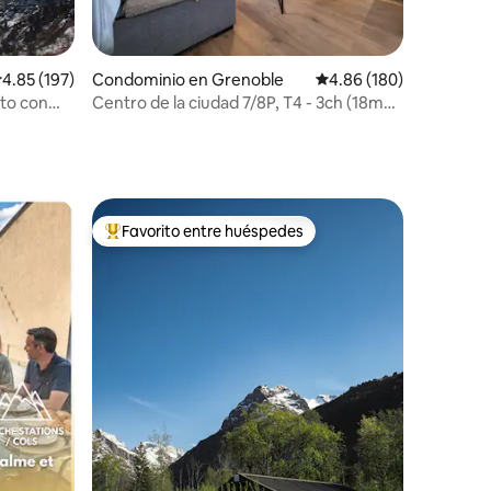
iones
alificación promedio: 4.85 de 5; 197 evaluaciones
4.85 (197)
Condominio en Grenoble
Calificación promedio: 
4.86 (180)
to con
Centro de la ciudad 7/8P, T4 - 3ch (18m2)
3SDB, Garaje
Favorito entre huéspedes
De los mejores en Favorito entre huéspedes
iones