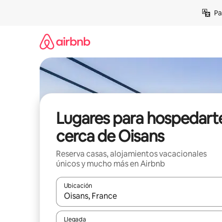
Ir
Pa
al
contenido
Lugares para hospedart
cerca de Oisans
Reserva casas, alojamientos vacacionales
únicos y mucho más en Airbnb
Ubicación
Cuando los resultados estén disponibles, podrás na
Llegada