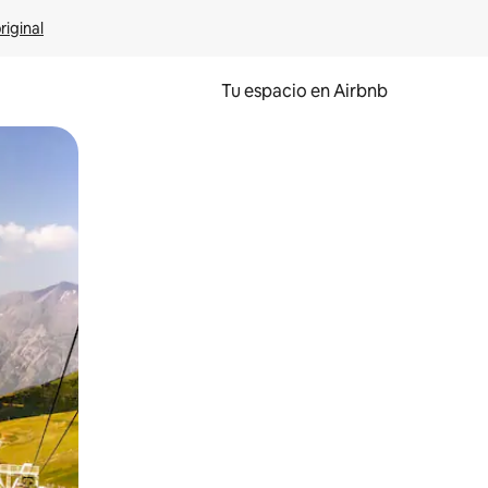
riginal
Tu espacio en Airbnb
ien tocando y deslizando la pantalla.