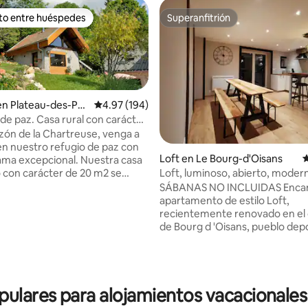
ito entre huéspedes
Superanfitrión
ejores en Favorito entre huéspedes
Superanfitrión
en Plateau-des-Pet
Calificación promedio: 4.97 de 5; 194 evaluac
4.97 (194)
es
e paz. Casa rural con carácter
a
azón de la Chartreuse, venga a
 en nuestro refugio de paz con
4.93 de 5; 116 evaluaciones
Loft en Le Bourg-d'Oisans
C
ma excepcional. Nuestra casa
con carácter de 20 m2 se
Loft, luminoso, abierto, moder
 en plena naturaleza al lado de
pequeño balcón
SÁBANAS NO INCLUIDAS Encantador
asa en una parcela de 8500 m2
apartamento de estilo Loft,
tros en la meseta de las
recientemente renovado en el
rocas. Impresionante sauna
de Bourg d 'Oisans, pueblo depo
a (con suplemento). Estación
capital de la bicicleta. Situado e
segundo piso de una casa de pu
o desde la casa. Amantes de la
vistas a las crestas del Alpe d 'H
 y la tranquilidad, esta casa es
como el acantilado de Pregenti
deal. A 35 minutos de Grenoble y
lares para alojamientos vacacionales
domina el pueblo. -Hay una hab
. "gitedecaractere-
grande con una cama king size