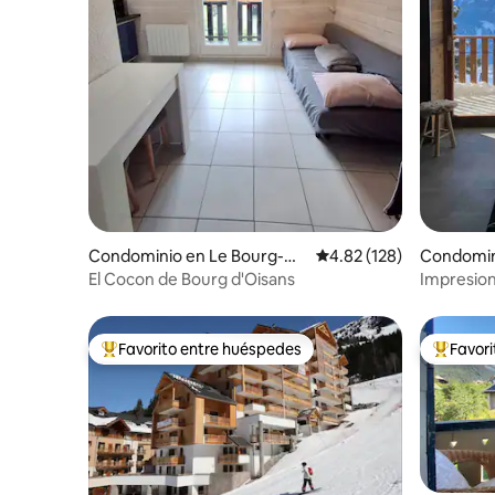
Condominio en Le Bourg-
Calificación promedio: 
4.82 (128)
Condomin
d'Oisans
El Cocon de Bourg d'Oisans
Impresio
magnífica
Favorito entre huéspedes
Favor
De los mejores en Favorito entre huéspedes
De los m