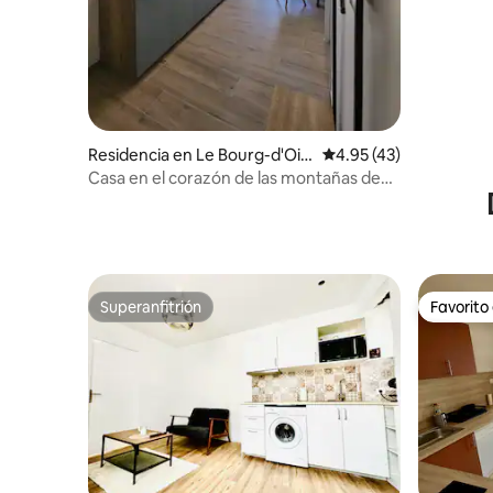
Residencia en Le Bourg-d'Ois
Calificación promedio:
4.95 (43)
ans
Casa en el corazón de las montañas de
Oisans
Superanfitrión
Favorito
Superanfitrión
Favorito