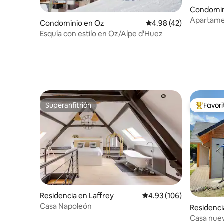
Condomini
de-Chart
Apartame
Condominio en Oz
Calificación promedio:
4.98 (42)
del puebl
Esquía con estilo en Oz/Alpe d'Huez
Superanfitrión
Favor
Superanfitrión
De los m
Residencia en Laffrey
Calificación promedio: 
4.93 (106)
Casa Napoleón
Residenci
Casa nuev