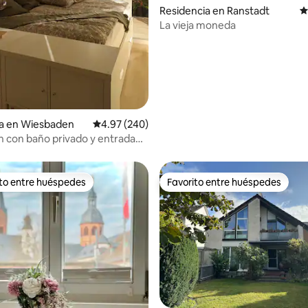
Residencia en Ranstadt
C
La vieja moneda
ia en Wiesbaden
Calificación promedio: 4.97 de 5; 240 evaluac
4.97 (240)
n con baño privado y entrada
iente
ito entre huéspedes
Favorito entre huéspedes
ejores en Favorito entre huéspedes
Favorito entre huéspedes