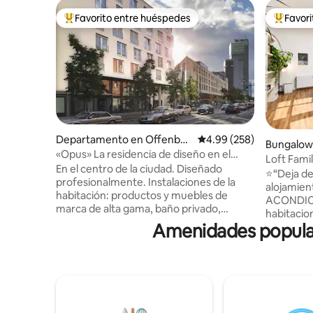
Favorito entre huéspedes
Favor
De los mejores en Favorito entre huéspedes
De los m
Departamento en Offenbac
Calificación promedio: 
4.99 (258)
Bungalow
h am Main
«Opus» La residencia de diseño en el
Main
Loft Famil
centro de la ciudad - El palacio
En el centro de la ciudad. Diseñado
jardín
⭐️“Deja d
profesionalmente. Instalaciones de la
alojamiento 
habitación: productos y muebles de
ACONDICI
marca de alta gama, baño privado,
habitacio
ventana francesa o balcón, persiana
Amenidades popular
de alta ca
electrónica, sistema de ventilación,
secadora 
sistema de aire acondicionado central,
gratuito j
calefacción por suelo radiante y cama
con isla d
tamaño king con somier y colchón de 7
Muy adecu
zonas. Transporte: Líneas de tren S1, S2,
paraíso p
S8 y S9 al centro de Fráncfort cada 5
✔️Conexión