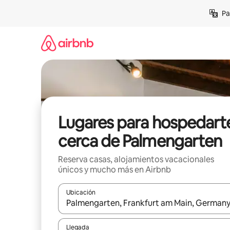
Ir
Pa
al
contenido
Lugares para hospedart
cerca de Palmengarten
Reserva casas, alojamientos vacacionales
únicos y mucho más en Airbnb
Ubicación
Cuando los resultados estén disponibles, podrás na
Llegada