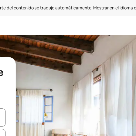
rte del contenido se tradujo automáticamente. 
Mostrar en el idioma o
e
vegar usando las teclas de las flechas hacia arriba y hacia abajo, o b