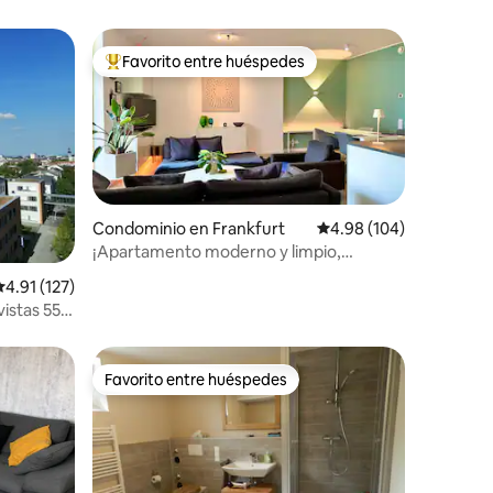
Favorito entre huéspedes
De los mejores en Favorito entre huéspedes
Condominio en Frankfurt
Calificación promedio: 
4.98 (104)
¡Apartamento moderno y limpio,
ubicación perfecta!
iones
alificación promedio: 4.91 de 5; 127 evaluaciones
4.91 (127)
istas 55
Favorito entre huéspedes
Favorito entre huéspedes