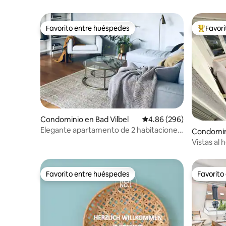
Favorito entre huéspedes
Favor
Favorito entre huéspedes
De los m
Condominio en Bad Vilbel
Calificación promedio: 
4.86 (296)
Elegante apartamento de 2 habitaciones
Condomini
cerca de Fráncfort
rf
Vistas al 
azotea
Favorito entre huéspedes
Favorito
Favorito entre huéspedes
Favorito