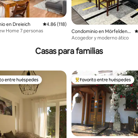
io en Dreieich
Calificación promedio: 4.86 de 5; 118 evaluac
4.86 (118)
ew Home 7 personas
Condominio en Mörfelden-
C
4.97 de 5; 125 evaluaciones
Walldorf
Acogedor y moderno ático
Casas para familias
ito entre huéspedes
Favorito entre huéspedes
ejores en Favorito entre huéspedes
De los mejores en Favorito ent
4.98 de 5; 177 evaluaciones