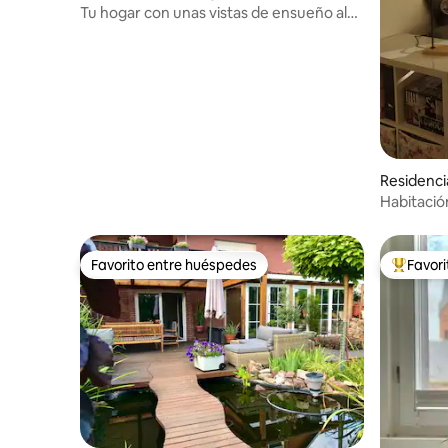
Tu hogar con unas vistas de ensueño al
castillo
Residenc
Habitació
independ
Favorito entre huéspedes
Favor
Favorito entre huéspedes
De los m