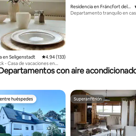
4.93 de 5; 274 evaluaciones
Residencia en Fráncfort del
Meno
Departamento tranquilo en ca
unifamiliar, Frankfurt-Messe y
aeropuerto
a en Seligenstadt
Calificación promedio: 4.94 de 5; 133 evaluac
4.94 (133)
ick - Casa de vacaciones en
Departamentos con aire acondicionad
adt
 entre huéspedes
Superanfitrión
 entre huéspedes
Superanfitrión