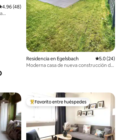
Calificación promedio: 4.96 de 5; 48 evaluaciones
4.96 (48)
sa
iones
Residencia en Egelsbach
Calificación promedi
5.0 (24)
Moderna casa de nueva construcción de
o
aprox. 200 m² cerca del aeropuerto.
Favorito entre huéspedes
De los mejores en Favorito entre huéspedes