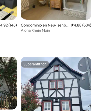
iones
alificación promedio: 4.92 de 5; 146 evaluaciones
4.92 (146)
Condominio en Neu-Isenbu
Calificación promedio: 
4.88 (634)
rg
Aloha Rhein Main
Superanfitrión
re huéspedes
Superanfitrión