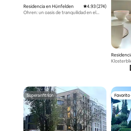
Residencia en Hünfelden
Calificación promedio: 
4.93 (274)
Ohren: un oasis de tranquilidad en el
campo
Residenci
Klosterbl
Seligenst
Superanfitrión
Favorito
Superanfitrión
Favorito