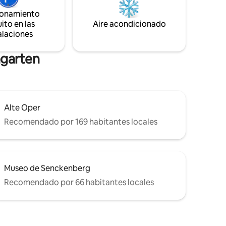
delUrselbach (pequeño arroyo) hasta la
viduales y
ionamiento
sala de natación. Frankfurt/M. a 10 min.
ar de la
ito en las
Aire acondicionado
en coche o a 20 min. en metro.
n sus
alaciones
Oberursel se encuentra directamente
en la Großer Feldberg con muchas
posibilidades de excursión.
ngarten
Alte Oper
Recomendado por 169 habitantes locales
Museo de Senckenberg
Recomendado por 66 habitantes locales