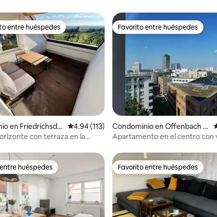
ito entre huéspedes
Favorito entre huéspedes
ejores en Favorito entre huéspedes
Favorito entre huéspedes
4.86 de 5; 296 evaluaciones
o en Friedrichsdo
Calificación promedio: 4.94 de 5; 113 evaluac
4.94 (113)
Condominio en Offenbach a
C
m Main
horizonte con terraza en la
Apartamento en el centro con v
m²
 entre huéspedes
Favorito entre huéspedes
 entre huéspedes
Favorito entre huéspedes