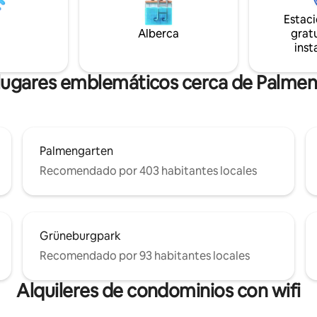
 (Messe) ✔️ Patio/jardín privado
son perfectos para viajeros indi
Estac
a con cerradura ✔️ Wifi
de negocios que quieran disfrut
Alberca
gratu
o y todos los servicios de
comodidad y privacidad como e
inst
g Mesa de comedor ✔️ grande
propias cuatro paredes.
enos 8 personas
lugares emblemáticos cerca de Palme
Palmengarten
Recomendado por 403 habitantes locales
Grüneburgpark
Recomendado por 93 habitantes locales
Alquileres de condominios con wifi