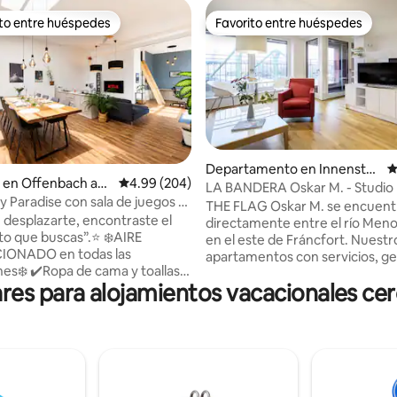
ito entre huéspedes
Favorito entre huéspedes
ejores en Favorito entre huéspedes
Favorito entre huéspedes
Departamento en Innensta
C
4.99 de 5; 258 evaluaciones
 en Offenbach am
Calificación promedio: 4.99 de 5; 204 evaluac
4.99 (204)
dt
LA BANDERA Oskar M. - Studio 
y Paradise con sala de juegos y
View (cama de 140 cm)
THE FLAG Oskar M. se encuent
e desplazarte, encontraste el
directamente entre el río Meno 
que buscas”.⭐️ ❄️AIRE
en el este de Fráncfort. Nuestr
ONADO en todas las
apartamentos con servicios, g
nes❄️ ✔️Ropa de cama y toallas
de alta calidad, ofrecen un am
es para alojamientos vacacionales ce
lidad incluidas ✔️Lavadora y
puro bienestar con un tamaño 
gratuitas ✔️ Estacionamiento
40 y 55 metros cuadrados. Cad
usto en la casa ✔️ Cocina grande
apartamento tipo estudio cuen
e cocina y 4 asientos de barra ✔️
una cocina totalmente equipada
ado para familias y niños: un
estar y dormitorio separados
ara los más pequeños
visualmente, aire acondicionad
 rápida a Frankfurt / feria
logia. Nuestros modernos apa