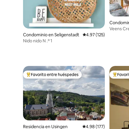
Condomin
Veens Cr
Condominio en Seligenstadt
Calificación promedio: 
4.97 (125)
Nido nido N .º 1
Favorito entre huéspedes
Favor
De los mejores en Favorito entre huéspedes
De los m
Residencia en Usingen
Calificación promedio: 
4.98 (177)