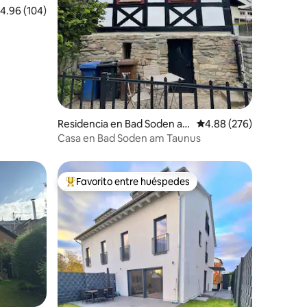
alificación promedio: 4.96 de 5; 104 evaluaciones
4.96 (104)
iones
Residencia en Bad Soden a
Calificación promedio: 
4.88 (276)
m Taunus
Casa en Bad Soden am Taunus
Favorito entre huéspedes
De los mejores en Favorito entre huéspedes