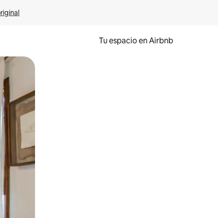
riginal
Tu espacio en Airbnb
ien tocando y deslizando la pantalla.