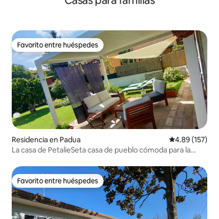
Casas para familias
Favorito entre huéspedes
Favorito entre huéspedes
Residencia en Padua
Calificación p
4.89 (157)
La casa de PetalieSeta casa de pueblo cómoda para la
ciudad.
Favorito entre huéspedes
Favorito entre huéspedes