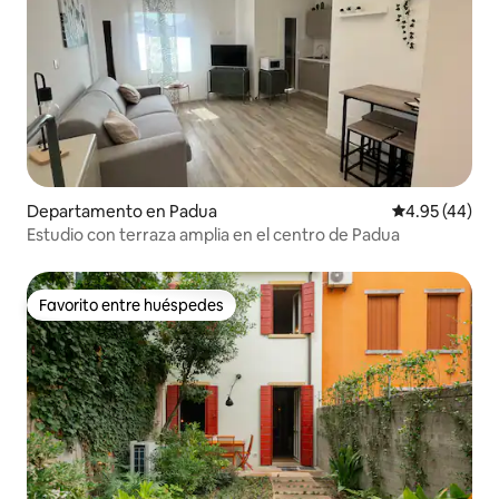
Departamento en Padua
Calificación 
4.95 (44)
Estudio con terraza amplia en el centro de Padua
Favorito entre huéspedes
Favorito entre huéspedes