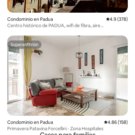
Condominio en Padua
Calificación p
4.9 (378)
Centro histórico de PADUA, wifi de fibra, aire
acondicionado
Superanfitrión
Superanfitrión
Condominio en Padua
Calificación pr
4.86 (158)
Primavera Patavina Forcellini - Zona Hospitales