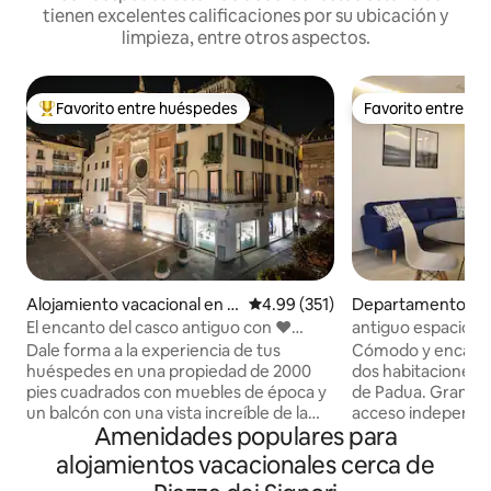
tienen excelentes calificaciones por su ubicación y
limpieza, entre otros aspectos.
Favorito entre huéspedes
Favorito entre h
De los mejores en Favorito entre huéspedes
Favorito entre h
Alojamiento vacacional en P
Calificación promedio: 4.99 de 5
4.99 (351)
Departamento en
adua
El encanto del casco antiguo con ❤
antiguo espacio ab
vistas
histórico de Pado
Dale forma a la experiencia de tus
Cómodo y encant
huéspedes en una propiedad de 2000
dos habitaciones e
pies cuadrados con muebles de época y
de Padua. Gran es
un balcón con una vista increíble de la
acceso independien
Amenidades populares para
plaza más emblemática del Casco
equipado con todos
Antiguo. Los sitios patrimoniales como
incluyendo cocina
alojamientos vacacionales cerca de
los frescos de Giotto o la iglesia de San
cama. Zona de rel