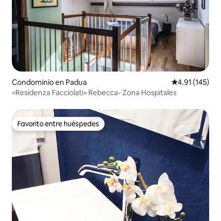
Condominio en Padua
Calificación p
4.91 (145)
«Residenza Facciolati» Rebecca- Zona Hospitales
Favorito entre huéspedes
Favorito entre huéspedes