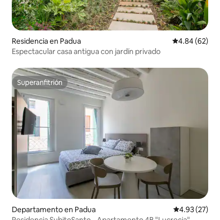
Residencia en Padua
Calificación p
4.84 (62)
Espectacular casa antigua con jardín privado
Superanfitrión
Superanfitrión
Departamento en Padua
Calificación 
4.93 (27)
Residencia SubitoSanto - Apartamento 4B "Lucrecia"