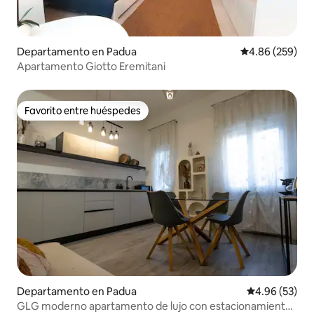
Departamento en Padua
Calificación pr
4.86 (259)
Apartamento Giotto Eremitani
Favorito entre huéspedes
Favorito entre huéspedes
Departamento en Padua
Calificación p
4.96 (53)
GLG moderno apartamento de lujo con estacionamiento