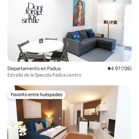
Departamento en Padua
Calificación p
4.97 (126)
Estrella de la Specola Padua centro
Favorito entre huéspedes
Favorito entre huéspedes