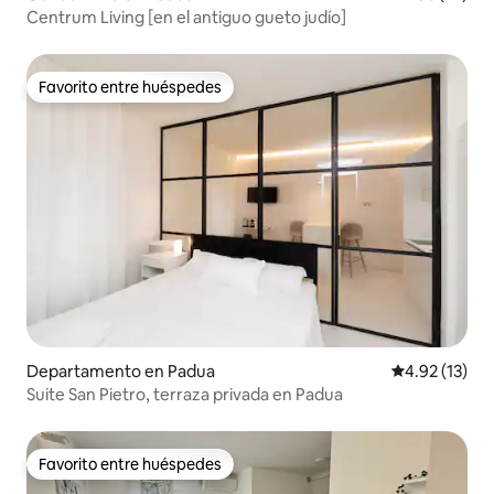
Centrum Living [en el antiguo gueto judío]
Favorito entre huéspedes
Favorito entre huéspedes
Departamento en Padua
Calificación 
4.92 (13)
Suite San Pietro, terraza privada en Padua
Favorito entre huéspedes
Favorito entre huéspedes