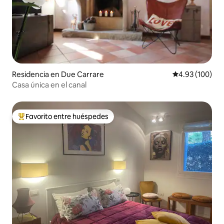
Residencia en Due Carrare
Calificación pr
4.93 (100)
Casa única en el canal
Favorito entre huéspedes
De los mejores en Favorito entre huéspedes