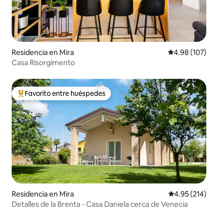
Residencia en Mira
Calificación pr
4.98 (107)
Casa Risorgimento
Favorito entre huéspedes
De los mejores en Favorito entre huéspedes
Residencia en Mira
Calificación p
4.95 (214)
Detalles de la Brenta - Casa Daniela cerca de Venecia