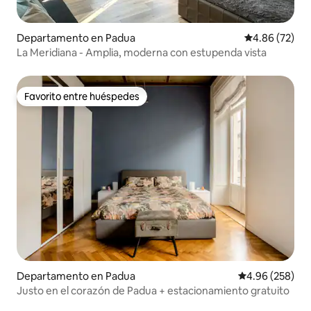
Departamento en Padua
Calificación p
4.86 (72)
La Meridiana - Amplia, moderna con estupenda vista
Favorito entre huéspedes
Favorito entre huéspedes
Departamento en Padua
Calificación pr
4.96 (258)
Justo en el corazón de Padua + estacionamiento gratuito