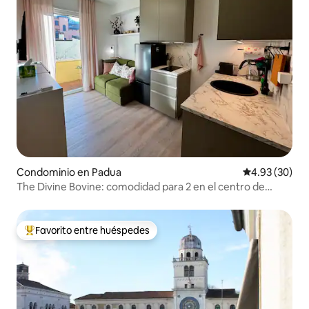
Condominio en Padua
Calificación p
4.93 (30)
The Divine Bovine: comodidad para 2 en el centro de
Padua
Favorito entre huéspedes
De los mejores en Favorito entre huéspedes