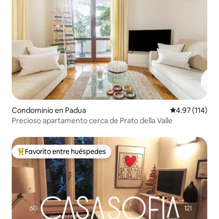
Condominio en Padua
Calificación p
4.97 (114)
Precioso apartamento cerca de Prato della Valle
Favorito entre huéspedes
De los mejores en Favorito entre huéspedes