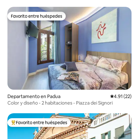
privado
Favorito entre huéspedes
Favorito entre huéspedes
Departamento en Padua
Calificación 
4.91 (22)
Color y diseño - 2 habitaciones - Piazza dei Signori
Favorito entre huéspedes
De los mejores en Favorito entre huéspedes