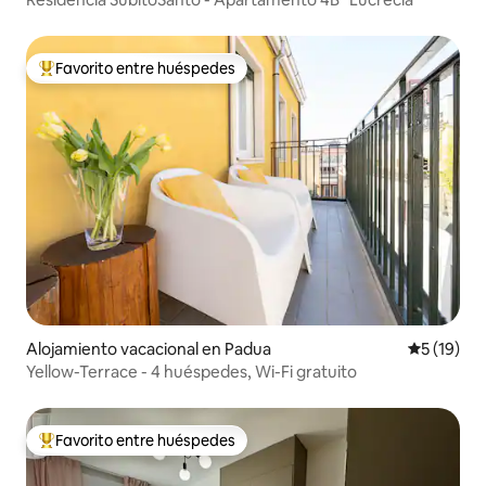
Favorito entre huéspedes
De los mejores en Favorito entre huéspedes
Alojamiento vacacional en Padua
Calificaci
5 (19)
Yellow-Terrace - 4 huéspedes, Wi-Fi gratuito
Favorito entre huéspedes
De los mejores en Favorito entre huéspedes