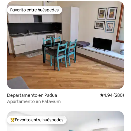
Favorito entre huéspedes
Favorito entre huéspedes
Departamento en Padua
Calificación pr
4.94 (280)
Apartamento en Patavium
Favorito entre huéspedes
De los mejores en Favorito entre huéspedes