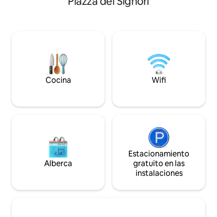
Piazza dei Signori
Antonio, así como los mejores lugares
cama y segundo ba
para amantes de la gastronomía y los
sótano. Conectado 
Winelovers, se encuentran a poca
autobús y tranvía,
distancia a pie, mientras que un animado
está a 3 minutos a
mercado se lleva a cabo todos los días
cerca de las atrac
justo a la vuelta de la esquina. Wifi, aire
importantes de P
acondicionado en toda la casa,
conveniente para l
lavandería. Zona sin tráfico, los
Padua y a solo 28 
huéspedes pueden hacer uso de un
Venecia.
Cocina
Wifi
estacionamiento de pago cercano. La
estación de tren está a solo 15 minutos a
pie.
Estacionamiento
Alberca
gratuito en las
instalaciones