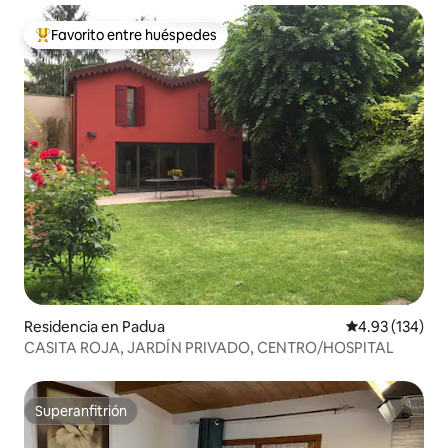
Favorito entre huéspedes
De los mejores en Favorito entre huéspedes
Residencia en Padua
Calificación p
4.93 (134)
CASITA ROJA, JARDÍN PRIVADO, CENTRO/HOSPITAL
Superanfitrión
Superanfitrión