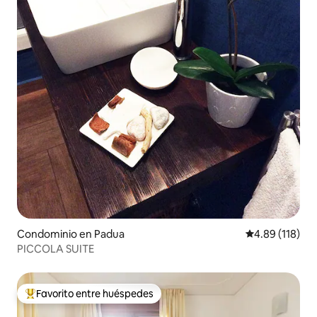
Condominio en Padua
Calificación p
4.89 (118)
PICCOLA SUITE
Favorito entre huéspedes
De los mejores en Favorito entre huéspedes