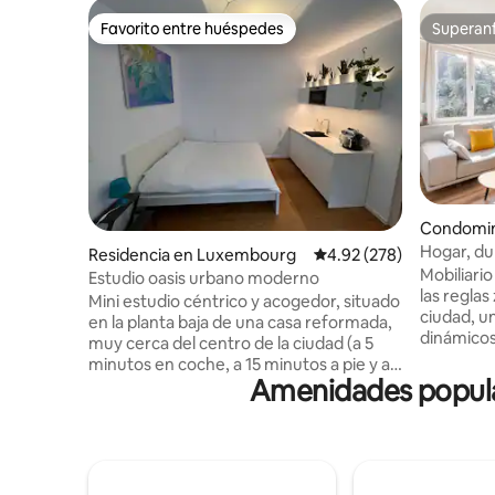
Favorito entre huéspedes
Superanf
Favorito entre huéspedes
Superanf
Condomin
g
Hogar, du
Residencia en Luxembourg
Calificación promedio: 
4.92 (278)
Mobiliario
Estudio oasis urbano moderno
las reglas
Mini estudio céntrico y acogedor, situado
ciudad, un
en la planta baja de una casa reformada,
dinámicos
muy cerca del centro de la ciudad (a 5
París. El apartamento está equipado con
minutos en coche, a 15 minutos a pie y a
todas las
Amenidades popular
8 minutos en autobús), pero también de
necesari
Kirchberg (a 5 minutos en coche, a 15
agradables. Disfruta de los serv
minutos a pie y a 7 minutos en autobús).
transporte
El estudio se adapta a la necesidad de
ciudad. A 
una estancia corta, ya sea para un viaje
y a 5 minu
de negocios o una visita. Cama de buen