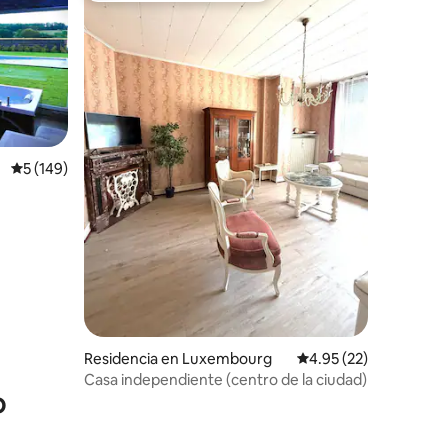
iones
Calificación promedio: 5 de 5; 149 evaluaciones
5 (149)
Residencia en Luxembourg
Calificación promedio:
4.95 (22)
Casa independiente (centro de la ciudad)
o