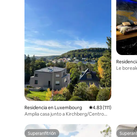
Residenci
artin
Le boreale
Residencia en Luxembourg
Calificación promedio: 
4.83 (111)
Amplia casa junto a Kirchberg/Centro
con aparcamiento
Superanfitrión
Superanf
Superanfitrión
Superanf