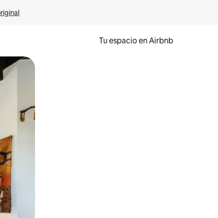
riginal
Tu espacio en Airbnb
ien tocando y deslizando la pantalla.