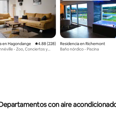
 4.9 de 5; 139 evaluaciones
ia en Hagondange
Calificación promedio: 4.88 de 5; 228 evaluac
4.88 (228)
Residencia en Richemont
mnéville - Zoo, Conciertos y
Baño nórdico - Piscina
pie
Departamentos con aire acondicionad