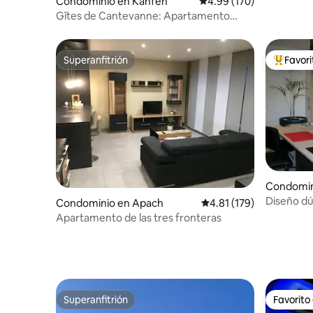
Condominio en Kanfen
Calificación promedio: 
4.99 (170)
Gîtes de Cantevanne: Apartamento
cerca de Luxemburgo
Superanfitrión
Favor
Superanfitrión
De los m
Condomin
g
Diseño dú
Condominio en Apach
Calificación promedio: 
4.81 (179)
Apartamento de las tres fronteras
Superanfitrión
Favorito
Superanfitrión
Favorito