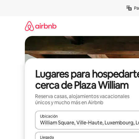
Ir
Pa
al
contenido
Lugares para hospedart
cerca de Plaza William
Reserva casas, alojamientos vacacionales
únicos y mucho más en Airbnb
Ubicación
Cuando los resultados estén disponibles, podrás na
Llegada