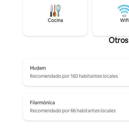
Ya sea qu
tamaño. Pequeño comedor. Una
vacacione
pequeña cocina. Y un estante para colgar
proporcio
la ropa. El estacionamiento a lo largo de la
para crea
Cocina
Wifi
calle es gratuito desde las 18:00 hasta las
8:00 y durante los fines de semana. De lo
contrario, 1 €/hora, máximo 3 h.
Otros
Mudam
Recomendado por 160 habitantes locales
Filarmónica
Recomendado por 66 habitantes locales