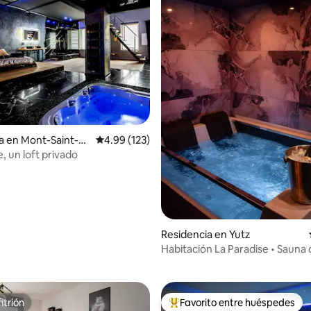
a en Mont-Saint-M
Calificación promedio: 4.99 de 5; 123 evaluac
4.99 (123)
, un loft privado
Residencia en Yutz
4.83 de 5; 111 evaluaciones
Habitación La Paradise • Sauna
hidromasaje en Yutz
itrión
Favorito entre huéspedes
itrión
De los mejores en Favorito ent