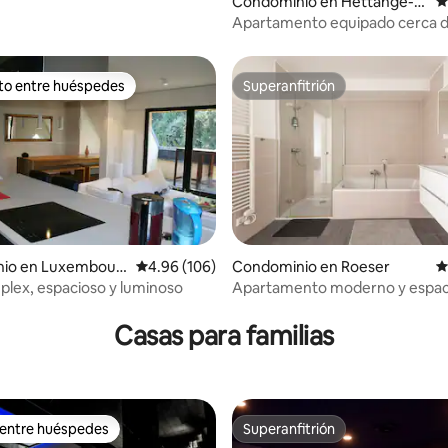
4.99 de 5; 170 evaluaciones
Condominio en Hettange-G
C
rande
Apartamento equipado cerca 
Cattenom / Luxemburgo
ito entre huéspedes
Superanfitrión
ejores en Favorito entre huéspedes
Superanfitrión
io en Luxembour
Calificación promedio: 4.96 de 5; 106 evaluac
4.96 (106)
Condominio en Roeser
C
plex, espacioso y luminoso
Apartamento moderno y espac
4.81 de 5; 179 evaluaciones
estacionamiento gratuito
Casas para familias
 entre huéspedes
Superanfitrión
 entre huéspedes
Superanfitrión