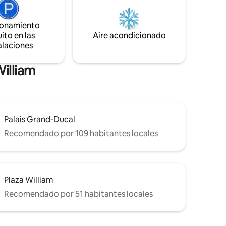
erto y
podrás encontrar la paz gracias a las
dad de
ventanas de triple acristalamiento y las
a hacer
grandes paredes. Estación de tranvía y
ionamiento
rable y
autobús enfrente.
ito en las
Aire acondicionado
alaciones
illiam
Palais Grand-Ducal
Recomendado por 109 habitantes locales
Plaza William
Recomendado por 51 habitantes locales