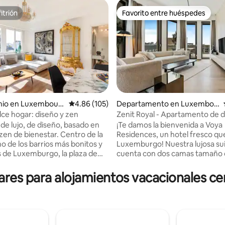
itrión
Favorito entre huéspedes
itrión
Favorito entre huéspedes
io en Luxembour
Calificación promedio: 4.86 de 5; 105 evaluac
4.86 (105)
Departamento en Luxembou
rg
lce hogar: diseño y zen
Zenit Royal - Apartamento de 
4.92 de 5; 278 evaluaciones
vistas a la ciudad y conserje
 de lujo, de diseño, basado en
¡Te damos la bienvenida a Voya
 zen de bienestar. Centro de la
Residences, un hotel fresco qu
o de los barrios más bonitos y
Luxemburgo! Nuestra lujosa suite ático
 de Luxemburgo, la plaza de
cuenta con dos camas tamaño
ventanas del piso al techo con
 comodidades y extras
impresionantes vistas a la ciud
es para alojamientos vacacionales cer
os para pasar momentos
cocina totalmente equipada, p
icios de
para viajes de negocios, escapa
 gratuitos para visitar la
de semana o estadías prolonga
1 minuto de la estación central
Convenientemente ubicado a s
tos a pie del centro histórico.
minutos en coche (o 25 minuto