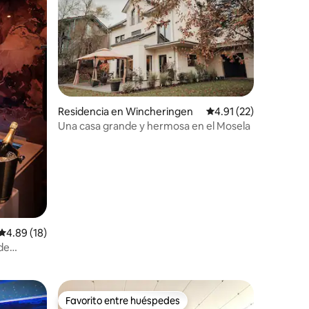
Residencia en Wincheringen
Calificación promedio
4.91 (22)
Una casa grande y hermosa en el Mosela
iones
Calificación promedio: 4.89 de 5; 18 evaluaciones
4.89 (18)
 de
Favorito entre huéspedes
re huéspedes
Favorito entre huéspedes