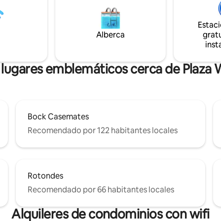
e estés buscando trabajo o de
transporte público) del aeropu
s, tu apartamento te
ubicado en el corazón de la ciu
nará todo el confort necesario
Luxemburgo, estamos aquí par
Estac
r grandes recuerdos.
que tu estancia sea fácil, memo
Alberca
gratu
sin problemas.
inst
 lugares emblemáticos cerca de Plaza W
Bock Casemates
Recomendado por 122 habitantes locales
Rotondes
Recomendado por 66 habitantes locales
Alquileres de condominios con wifi