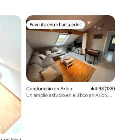
Favorito entre huéspedes
Favorito entre huéspedes
Condominio en Arlon
Calificación promedio: 
4.93 (138)
Un amplio estudio en el ático en Arlon,
iones
Luxemburgo.