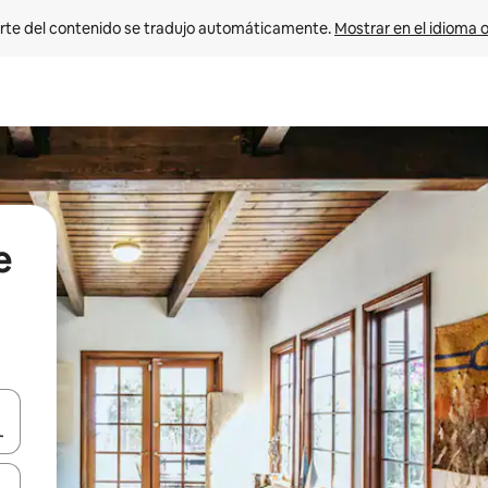
rte del contenido se tradujo automáticamente. 
Mostrar en el idioma o
e
vegar usando las teclas de las flechas hacia arriba y hacia abajo, o b