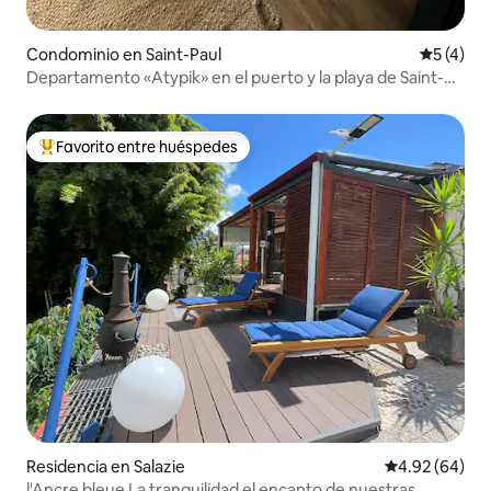
Condominio en Saint-Paul
Calificac
5 (4)
Departamento «Atypik» en el puerto y la playa de Saint-
Gilles-les-Bains
Favorito entre huéspedes
De los mejores en Favorito entre huéspedes
Residencia en Salazie
Calificación p
4.92 (64)
l'Ancre bleue La tranquilidad el encanto de nuestras