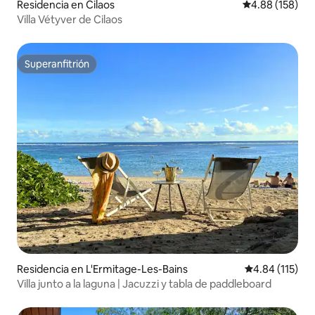
Residencia en Cilaos
Calificación pr
4.88 (158)
Villa Vétyver de Cilaos
Superanfitrión
Superanfitrión
Residencia en L'Ermitage-Les-Bains
Calificación p
4.84 (115)
Villa junto a la laguna | Jacuzzi y tabla de paddleboard