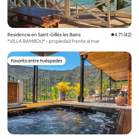
Residencia en Saint-Gilles les Bains
Calificación 
4.71 (42)
*VILLA BAMBOU* - propiedad frente al mar
Favorito entre huéspedes
Favorito entre huéspedes