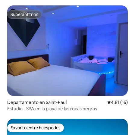
Superanfitrión
Superanfitrión
Departamento en Saint-Paul
Calificación 
4.81 (16)
Estudio - SPA en la playa de las rocas negras
Favorito entre huéspedes
Favorito entre huéspedes