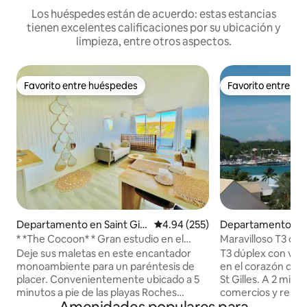
Los huéspedes están de acuerdo: estas estancias
tienen excelentes calificaciones por su ubicación y
limpieza, entre otros aspectos.
Favorito entre huéspedes
Favorito entre h
Favorito entre huéspedes
Favorito entre h
Departamento en Saint Gill
Calificación promedio: 4.94 de 5
4.94 (255)
Departamento en S
es les Bains
es les Bains
* *The Cocoon* * Gran estudio en el
Maravilloso T3 dúpl
corazón de St Gilles
2 dormitorios
Deje sus maletas en este encantador
T3 dúplex con vist
monoambiente para un paréntesis de
en el corazón de l
placer. Convenientemente ubicado a 5
St Gilles. A 2 minut
minutos a pie de las playas Roches
comercios y resta
Noires y Brisants. Disfrute de una cocina
Estacionamiento pr