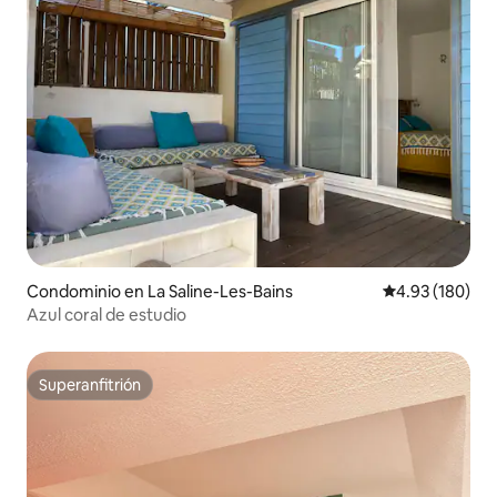
Condominio en La Saline-Les-Bains
Calificación pr
4.93 (180)
Azul coral de estudio
Superanfitrión
Superanfitrión