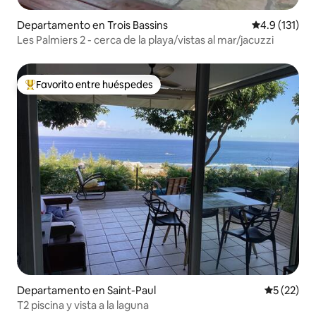
Departamento en Trois Bassins
Calificación 
4.9 (131)
Les Palmiers 2 - cerca de la playa/vistas al mar/jacuzzi
Favorito entre huéspedes
De los mejores en Favorito entre huéspedes
Departamento en Saint-Paul
Calificaci
5 (22)
T2 piscina y vista a la laguna