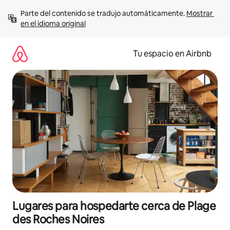
Ir
Parte del contenido se tradujo automáticamente. 
Mostrar 
al
en el idioma original
contenido
Tu espacio en Airbnb
Lugares para hospedarte cerca de Plage
des Roches Noires