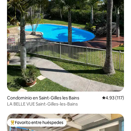
Condominio en Saint-Gilles les Bains
Calificación p
4.93 (117)
LA BELLE VUE Saint-Gilles-les-Bains
Favorito entre huéspedes
De los mejores en Favorito entre huéspedes