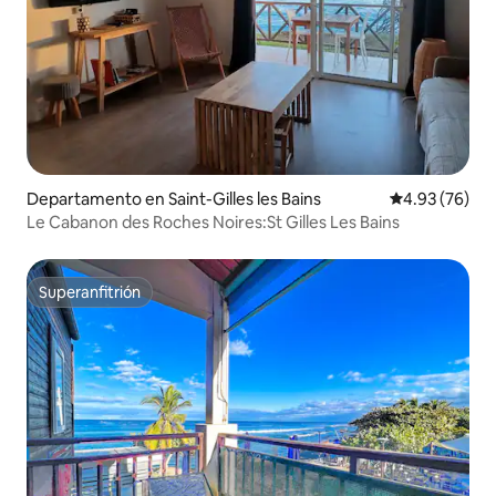
Departamento en Saint-Gilles les Bains
Calificación p
4.93 (76)
Le Cabanon des Roches Noires:St Gilles Les Bains
Superanfitrión
Superanfitrión