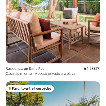
Residencia en Saint-Paul
Calificación 
4.93 (27)
Casa ti pimiento - Acceso privado a la playa
Favorito entre huéspedes
De los mejores en Favorito entre huéspedes