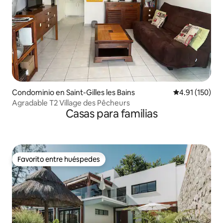
Condominio en Saint-Gilles les Bains
Calificación p
4.91 (150)
Agradable T2 Village des Pêcheurs
Casas para familias
Favorito entre huéspedes
Favorito entre huéspedes