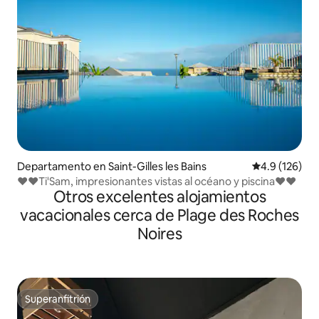
Departamento en Saint-Gilles les Bains
Calificación 
4.9 (126)
❤️❤️Ti'Sam, impresionantes vistas al océano y piscina❤️❤️
Otros excelentes alojamientos
vacacionales cerca de Plage des Roches
Noires
Superanfitrión
Superanfitrión