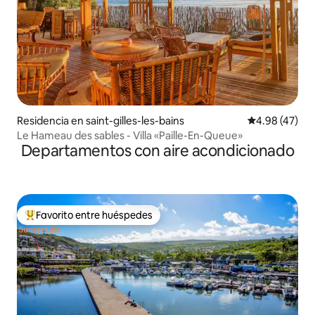
Residencia en saint-gilles-les-bains
Calificación 
4.98 (47)
Le Hameau des sables - Villa «Paille-En-Queue»
Departamentos con aire acondicionado
Favorito entre huéspedes
De los mejores en Favorito entre huéspedes