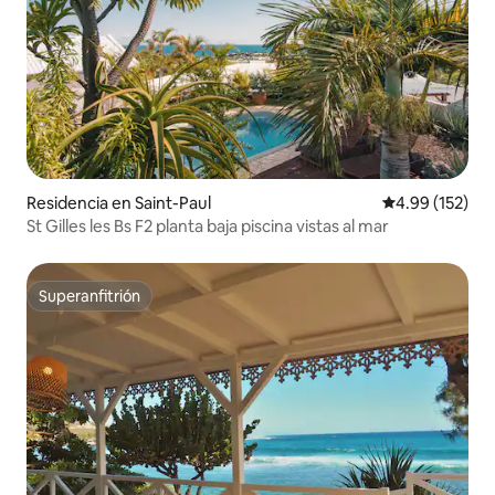
Residencia en Saint-Paul
Calificación p
4.99 (152)
St Gilles les Bs F2 planta baja piscina vistas al mar
Superanfitrión
Superanfitrión