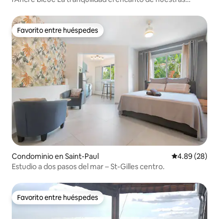
montañas
Favorito entre huéspedes
Favorito entre huéspedes
Condominio en Saint-Paul
Calificación p
4.89 (28)
Estudio a dos pasos del mar – St-Gilles centro.
Favorito entre huéspedes
Favorito entre huéspedes