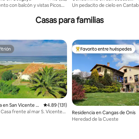
de Garabandal
to con balcón y vistas Picos
Un pedacito de cielo en Cantab
 4.81 de 5; 32 evaluaciones
bo
Casas para familias
itrión
Favorito entre huéspedes
itrión
De los mejores en Favorito ent
a en San Vicente d
Calificación promedio: 4.89 de 5; 131 evaluac
4.89 (131)
uera
 Casa frente al mar S. Vicente
Residencia en Cangas de Onís
Heredad de la Cueste