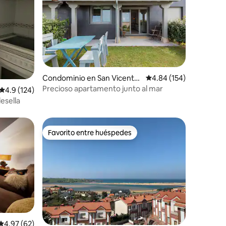
iones
Condominio en San Vicente
Calificación promedio: 
4.84 (154)
de la Barquera
Precioso apartamento junto al mar
Calificación promedio: 4.9 de 5; 124 evaluaciones
4.9 (124)
esella
Favorito entre huéspedes
re huéspedes
Favorito entre huéspedes
iones
Calificación promedio: 4.97 de 5; 62 evaluaciones
4.97 (62)