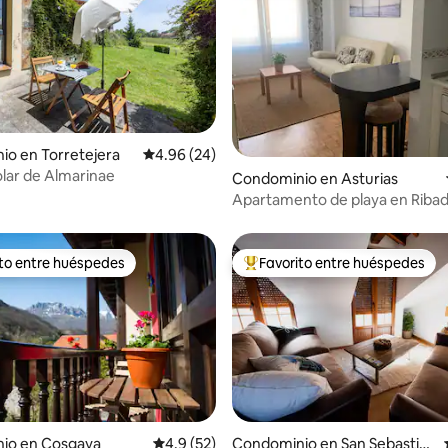
o en Torretejera
Calificación promedio: 4.96 de 5; 24 evaluac
4.96 (24)
olar de Almarinae
4.88 de 5; 165 evaluaciones
Condominio en Asturias
Apartamento de playa en Ribad
ito entre huéspedes
Favorito entre huéspedes
ejores en Favorito entre huéspedes
De los mejores en Favorito ent
io en Cosgaya
Calificación promedio: 4.9 de 5; 52 evaluac
4.9 (52)
Condominio en San Sebastián