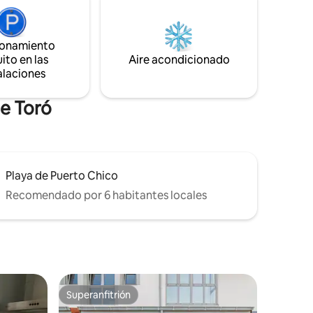
valle y las montañas. Todo listo para que
na,
descanses y disfrutes de la estancia.
 privado.
. Wifi.
ionamiento
ito en las
Aire acondicionado
alaciones
de Toró
Playa de Puerto Chico
Recomendado por 6 habitantes locales
Superanfitrión
re huéspedes
Superanfitrión