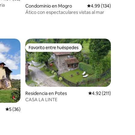
ria
Condominio en Mogro
Calificación promedio: 
4.99 (134)
Ático con espectaculares vistas al mar
Favorito entre huéspedes
re huéspedes
Favorito entre huéspedes
Residencia en Potes
Calificación promedio:
4.92 (211)
CASA LA LINTE
iones
Calificación promedio: 5 de 5; 36 evaluaciones
5 (36)