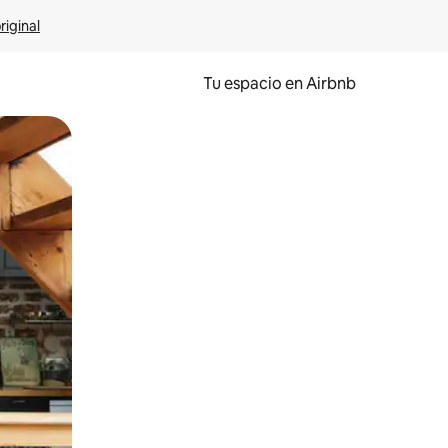
riginal
Tu espacio en Airbnb
ien tocando y deslizando la pantalla.