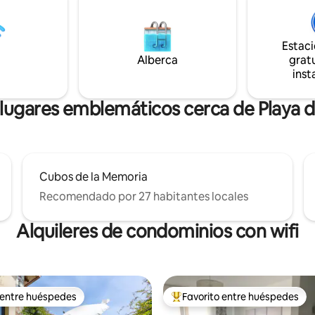
y restaurantes tradicionales y
con plato de ducha, salón - coci
rdia. Un alojamiento tranquilo
terraza/porche y aparcamiento
ansar tras un día activo entre
Dispone de ropa de cama y aseo
Estac
taña y buena mesa.
Alberca
gratu
inst
lugares emblemáticos cerca de Playa 
Cubos de la Memoria
Recomendado por 27 habitantes locales
Alquileres de condominios con wifi
 entre huéspedes
Favorito entre huéspedes
 entre huéspedes
De los mejores en Favorito ent