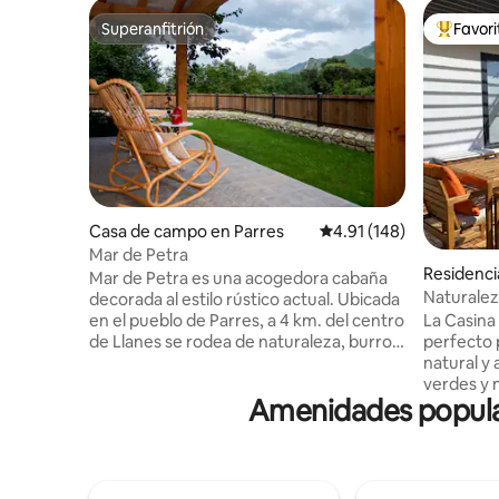
Superanfitrión
Favor
Superanfitrión
De los m
Casa de campo en Parres
Calificación promedio: 
4.91 (148)
Mar de Petra
Residenci
Mar de Petra es una acogedora cabaña
Naturalez
decorada al estilo rústico actual. Ubicada
casina del
en el pueblo de Parres, a 4 km. del centro
La Casina 
de Llanes se rodea de naturaleza, burros
perfecto 
y vacas. Lo destacable es que se
natural y
encuentra en una zona muy tranquila
verdes y 
Amenidades popular
dentro del concejo. Su zona de porche es
amantes d
fantástica para leer, hacer una barbacoa
gastronom
o simplemente desconectar y disfrutar
playas y 
del paisaje. Cuenta con calefacción por
minutos e
suelo radiante, lo que proporciona un
de Asturi