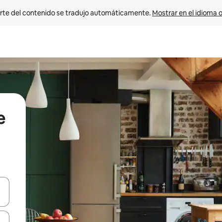
rte del contenido se tradujo automáticamente. 
Mostrar en el idioma o
e
vegar usando las teclas de las flechas hacia arriba y hacia abajo, o b