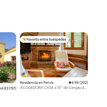
Favorito entre huéspedes
De los mejores en Favorito entre huéspedes
Residencia en Pervís
Calificación promedio: 
4.94 (202)
ACOGEDORA CASA a 10 " de Cangas de
alificación promedio: 4.83 de 5; 191 evaluaciones
4.83 (191)
Onis