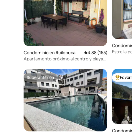
Condomini
Estrella p
Condominio en Ruilobuca
Calificación promedio: 
4.88 (165)
Apartamento próximo al centro y playa
de Comillas
Superanfitrión
Favor
Superanfitrión
De los m
Condomin