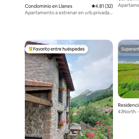
Apartamen
Condominio en Llanes
Calificación promedio:
4.81 (32)
by Río Cu
Apartamento a estrenar en urb.privada
en Llanes
Favorito entre huéspedes
Superanf
De los mejores en Favorito entre huéspedes
Superanf
Residenci
e la Barq
43North -
Barquera