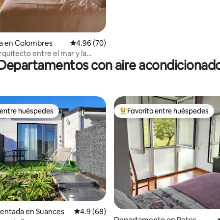
ia en Colombres
Calificación promedio: 4.96 de 5; 70 evaluac
4.96 (70)
quitecto entre el mar y la
Departamentos con aire acondicionad
 entre huéspedes
Favorito entre huéspedes
 entre huéspedes
De los mejores en Favorito ent
dio: 5 de 5; 3 evaluaciones
rentada en Suances
Calificación promedio: 4.9 de 5; 68 evaluac
4.9 (68)
Departamento en Potes