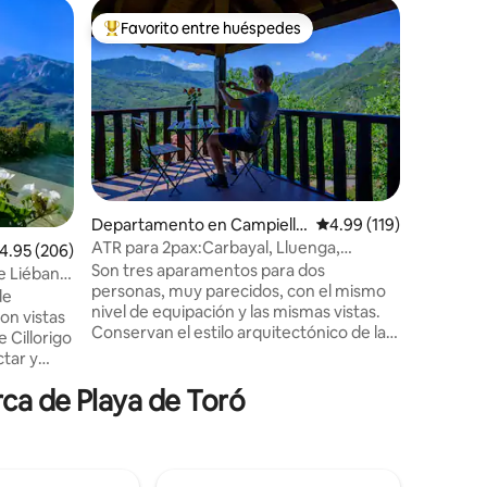
Casa de 
Favorito entre huéspedes
Favorit
re huéspedes
De los mejores en Favorito entre huéspedes
Favorit
e Onís
Finca La
La Caserí
km de Ca
finca de 
una situa
Al mismo
Cangas de
o 20 minuto
situados 
Departamento en Campiello
Calificación promedio: 
4.99 (119)
Covadong
s
ATR para 2pax:Carbayal, Lluenga,
alificación promedio: 4.95 de 5; 206 evaluaciones
4.95 (206)
de Europa
iones
Llombes. AR0280
Son tres aparamentos para dos
minutos 
de Liébana
personas, muy parecidos, con el mismo
podréis d
de
nivel de equipación y las mismas vistas.
sus pinto
on vistas
Conservan el estilo arquitectónico de la
e Cillorigo
edificación original. Los interiores de
ctar y
cada apartamento tienen su propia
leza.
ca de Playa de Toró
personalidad, resultando acogedores y
7 km. A 35
cómodos. En la planta baja, la
uente Dé
protagonista es la chimenea de leña
s playas
situada en el salón; en la primera planta la
terraza-balcón con vistas al fondo de
ño