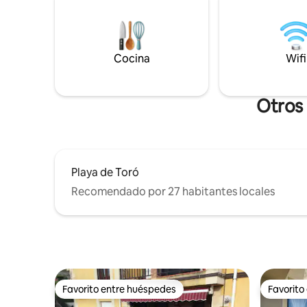
calor muy confortable. Ambos
sidrerías 
dormitorios tienen cama de 1,50 cm.
de vangua
para desc
mar, mon
Cocina
Wifi
Otros 
Playa de Toró
Recomendado por 27 habitantes locales
Favorito entre huéspedes
Favorito
Favorito entre huéspedes
Favorito