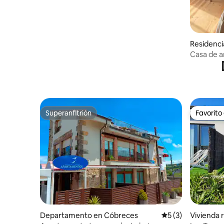
Residenc
Casa de ar
montaña
Superanfitrión
Favorito
Superanfitrión
Favorito
Departamento en Cóbreces
Calificación prome
5 (3)
Vivienda 