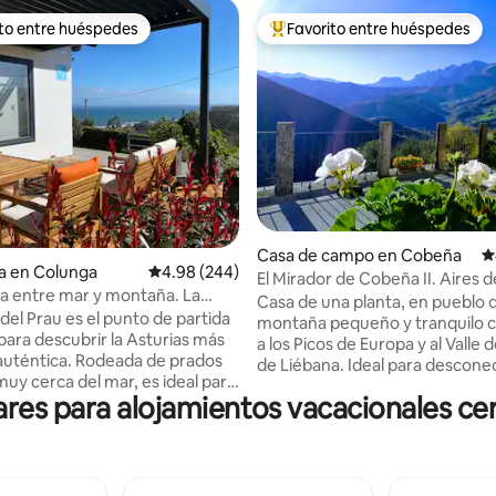
ito entre huéspedes
Favorito entre huéspedes
ejores en Favorito entre huéspedes
De los mejores en Favorito ent
4.91 de 5; 148 evaluaciones
Casa de campo en Cobeña
C
a en Colunga
Calificación promedio: 4.98 de 5; 244 evaluac
4.98 (244)
El Mirador de Cobeña II. Aires 
a entre mar y montaña. La
en Picos
Casa de una planta, en pueblo 
 Prau
del Prau es el punto de partida
montaña pequeño y tranquilo c
para descubrir la Asturias más
a los Picos de Europa y al Valle d
 auténtica. Rodeada de prados
de Liébana. Ideal para descone
muy cerca del mar, es ideal para
estar en contacto con la natura
es para alojamientos vacacionales cer
el senderismo, el surf y la
Potes capital de la zona está a 
ía local, con acceso rápido a
km tenemos el Teleférico de F
rutas espectaculares. A pocos
que te sube a Picos y a 50 km la
ncontrarás el Museo Jurásico
de San Vicente de la Barquera. 2
as, y pueblos marineros con
habitaciones amplias y comodas, ba