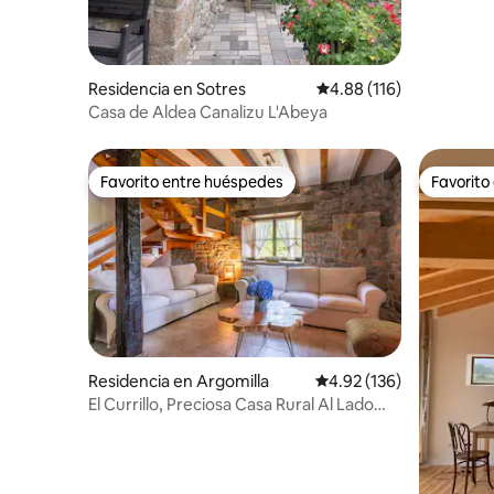
Residencia en Sotres
Calificación promedio: 
4.88 (116)
Casa de Aldea Canalizu L'Abeya
Favorito entre huéspedes
Favorito
Favorito entre huéspedes
Favorito
Residencia en Argomilla
Calificación promedio: 
4.92 (136)
El Currillo, Preciosa Casa Rural Al Lado
Cabarceno