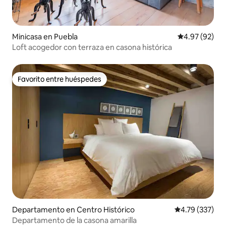
Minicasa en Puebla
Calificación p
4.97 (92)
Loft acogedor con terraza en casona histórica
Favorito entre huéspedes
Favorito entre huéspedes
Departamento en Centro Histórico
Calificación p
4.79 (337)
Departamento de la casona amarilla