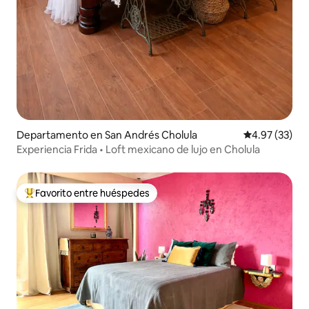
Departamento en San Andrés Cholula
Calificación 
4.97 (33)
Experiencia Frida • Loft mexicano de lujo en Cholula
Favorito entre huéspedes
De los mejores en Favorito entre huéspedes