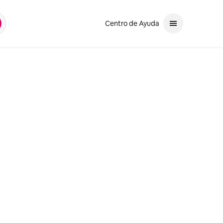
Centro de Ayuda
scar
tiliza las flechas hacia arriba y hacia abajo para navegar. Presiona Ent