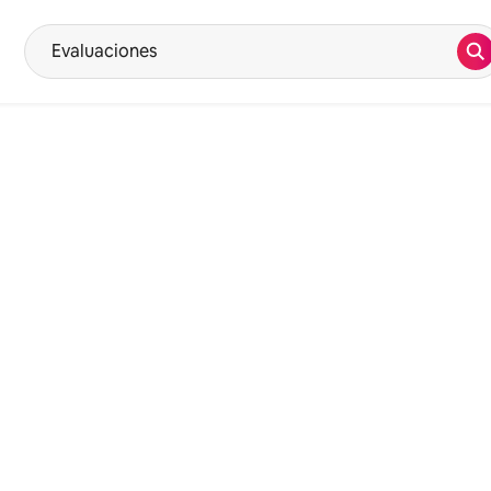
Bu
Al escribir las palabras de búsqueda, aparecerán las sugerencias. U