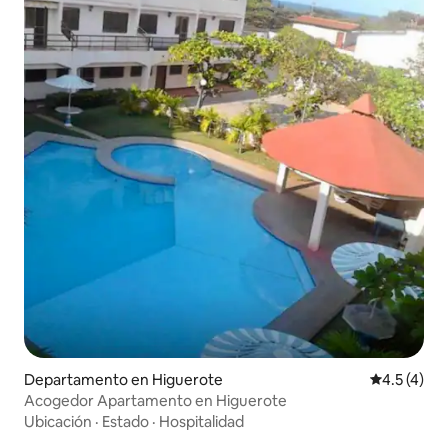
Departamento en Higuerote
Calificació
4.5 (4)
Acogedor Apartamento en Higuerote
Ubicación
·
Estado
·
Hospitalidad