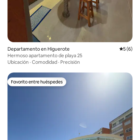
Departamento en Higuerote
Calificac
5 (6)
Hermoso apartamento de playa 25
Ubicación
·
Comodidad
·
Precisión
Favorito entre huéspedes
Favorito entre huéspedes