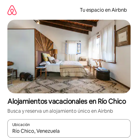
Ir
al
Tu espacio en Airbnb
contenido
Alojamientos vacacionales en Río Chico
Busca y reserva un alojamiento único en Airbnb
Ubicación
Cuando los resultados estén disponibles, podrás navegar usando l