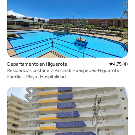
Departamento en Higuerote
Calificación
4.75 (4)
Residencias costanera Piscina6 Huéspedes•Higuerote
Familiar
·
Playa
·
Hospitalidad