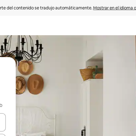
rte del contenido se tradujo automáticamente. 
Mostrar en el idioma o
nb
vegar usando las teclas de las flechas hacia arriba y hacia abajo, o b