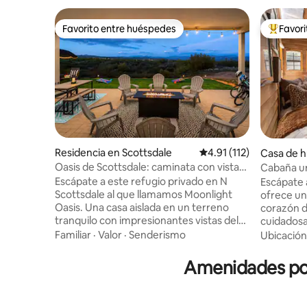
Favorito entre huéspedes
Favor
Favorito entre huéspedes
De los m
Residencia en Scottsdale
Calificación promedio: 
4.91 (112)
Casa de 
dise Valle
Oasis de Scottsdale: caminata con vistas,
Cabaña ur
apto para familias y mascotas
Escápate a este refugio privado en N
Escápate 
Scottsdale al que llamamos Moonlight
ofrece un
Oasis. Una casa aislada en un terreno
corazón d
tranquilo con impresionantes vistas del
cuidados
desierto, atardeceres inolvidables y
cuenta co
Familiar
·
Valor
·
Senderismo
Ubicación
observación de estrellas. ¡Capacidad
inundan el
para 10 personas! Disfruta del jacuzzi, la
mantenie
Amenidades pop
mesa de billar, la fogata, la parrilla, los
aislada. En el exterior, un patio privado,
juegos, los televisores inteligentes, el Wi-
donde enc
Fi, la oficina dedicada, la cocina gourmet
bañera/du