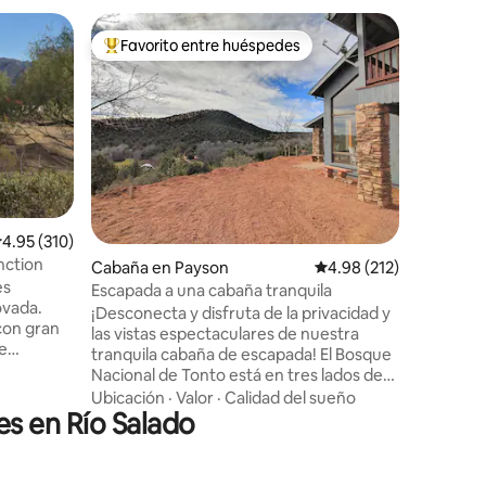
Residenc
Favorito entre huéspedes
Favor
re huéspedes
De los mejores en Favorito entre huéspedes
De los 
Refugio d
¡Bienven
Gold Can
impresio
piscina p
unas vacacio
Familiar
·
te recibi
decorada 
relajarte
alificación promedio: 4.95 de 5; 310 evaluaciones
4.95 (310)
iones
los hermo
nction
Cabaña en Payson
Calificación promedio: 
4.98 (212)
estar cu
es
televisor
Escapada a una cabaña tranquila
ovada.
de cine e
¡Desconecta y disfruta de la privacidad y
 con gran
de la Sup
las vistas espectaculares de nuestra
te
primera c
tranquila cabaña de escapada! El Bosque
ligente,
montaña 
Nacional de Tonto está en tres lados de
os, wifi,
nuestra propiedad. ¡Hay hermosas rutas
Ubicación
·
Valor
·
Calidad del sueño
himenea.
s en Río Salado
de senderismo por todas partes! A 10
mo en las
minutos de la ciudad, restaurantes y
stition o
parques. ¡Cerca del puente natural de
k/paseo
Tonto, el río Verde Este, el borde de