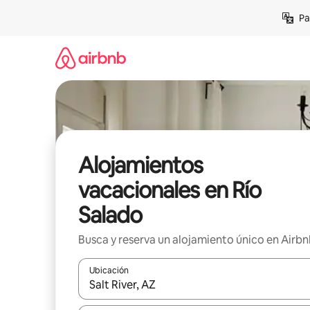
Ir
Pa
al
contenido
Alojamientos
vacacionales en Río
Salado
Busca y reserva un alojamiento único en Airb
Ubicación
Cuando los resultados estén disponibles, podrás na