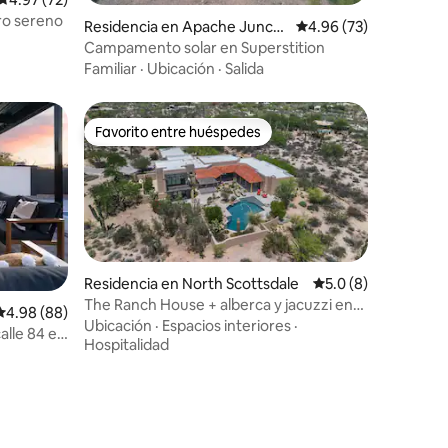
iones
ro sereno
Residencia en Apache Juncti
Calificación promedio:
4.96 (73)
on
Campamento solar en Superstition
Familiar
·
Ubicación
·
Salida
Favorito entre huéspedes
Favorito entre huéspedes
Residencia en North Scottsdale
Calificación promed
5.0 (8)
iones
The Ranch House + alberca y jacuzzi en
Calificación promedio: 4.98 de 5; 88 evaluaciones
4.98 (88)
Scottsdale
Ubicación
·
Espacios interiores
·
calle 84 en
Hospitalidad