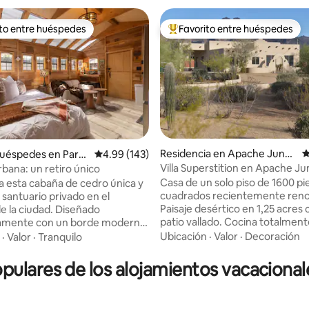
ito entre huéspedes
Favorito entre huéspedes
ejores en Favorito entre huéspedes
De los mejores en Favorito ent
4.91 de 5; 112 evaluaciones
Residencia en Apache Juncti
C
huéspedes en Para
Calificación promedio: 4.99 de 5; 143 evaluac
4.99 (143)
on
y Village
Villa Superstition en Apache Ju
bana: un retiro único
Casa de un solo piso de 1600 pi
a esta cabaña de cedro única y
cuadrados recientemente ren
 santuario privado en el
Paisaje desértico en 1,25 acres
e la ciudad. Diseñado
patio vallado. Cocina totalmen
amente con un borde moderno,
equipada, sala de estar, TV inte
n amplias ventanas que
Ubicación
·
Valor
·
Decoración
·
Valor
·
Tranquilo
lavandería, 3 dormitorios y 2 bañ
 interior con luz natural pero
espacio de trabajo dedicado, c
ndo una sensación acogedora y
ulares de los alojamientos vacacionale
A minutos de senderismo/ciclis
espectaculares montañas Super
ontrarás una antigua
el bosque nacional Tonto, kaya
cha con patas, perfecta para