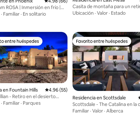
nte en Phoenix
Calificación promedio: 4.98 de 5; 66 evaluac
4.98 (66)
Casita de montaña para un reti
am ROSA | Inmersión en frío |
Ubicación
·
Valor
·
Estado
·
Familiar
·
En solitario
ito entre huéspedes
Favorito entre huéspedes
ejores en Favorito entre huéspedes
Favorito entre huéspedes
 en Fountain Hills
Calificación promedio: 4.96 de 5; 55 evaluac
4.96 (55)
llian - Retiro en el desierto
: 5.0 de 5; 17 evaluaciones
Residencia en Scottsdale
Scottsdale
·
Familiar
·
Parques
Scottsdale - The Catalina en la 
el casco antiguo
Familiar
·
Valor
·
Alberca