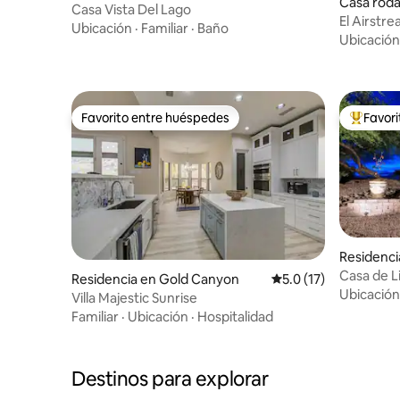
Casa roda
Casa Vista Del Lago
El Airstre
Ubicación
·
Familiar
·
Baño
Piscina
Ubicación
Favorito entre huéspedes
Favor
Favorito entre huéspedes
De los m
Residencia
Casa de Li
Residencia en Gold Canyon
Calificación promedio
5.0 (17)
cerca de 
Ubicación
Villa Majestic Sunrise
Familiar
·
Ubicación
·
Hospitalidad
Destinos para explorar