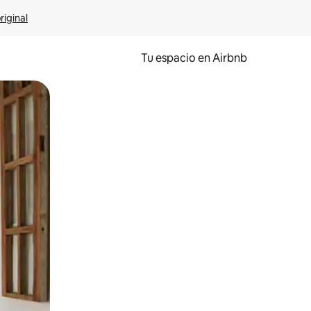
riginal
Tu espacio en Airbnb
ien tocando y deslizando la pantalla.