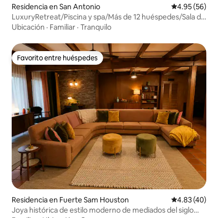
Residencia en San Antonio
Calificación p
4.95 (56)
LuxuryRetreat/Piscina y spa/Más de 12 huéspedes/Sala de
juegos/Barbacoa
Ubicación
·
Familiar
·
Tranquilo
Favorito entre huéspedes
Favorito entre huéspedes
Residencia en Fuerte Sam Houston
Calificación 
4.83 (40)
Joya histórica de estilo moderno de mediados del siglo