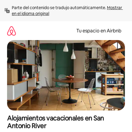
Ir
Parte del contenido se tradujo automáticamente. 
Mostrar 
al
en el idioma original
contenido
Tu espacio en Airbnb
Alojamientos vacacionales en San
Antonio River