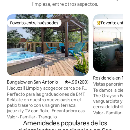
limpieza, entre otros aspectos.
Favorito entre huéspedes
Favorito entre
Favorito entre huéspedes
De los mejores en
Residencia en Fu
Bungalow en San Antonio
Calificación promedio: 4.96 de 5
4.96 (200)
ston
Vistas panorámica
[Jacuzzi] Limpio y acogedor cerca de Ft
azotea | A poca dis
Te damos la bienv
Sam
Perfecto para las graduaciones de BMT.
The Grayson East Un refugio de diseño
Relájate en nuestro nuevo oasis en el
vanguardista y a
patio trasero con una gran terraza,
cerca del distrito 
jacuzzi y TV con Roku. Encantadora casa
donde las mañana
Valor
·
Familiar
·
Ce
estilo Craftsman de los años 50 con patio
Valor
·
Familiar
·
Tranquilo
lentamente y las t
cerrado y estacionamiento, cerca del
Amenidades populares de los
Distribuida en cua
centro de la ciudad y de las bases
cuidadosamente di