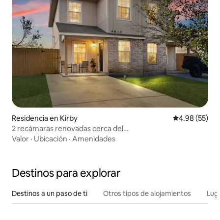
Residencia en Kirby
Calificación p
4.98 (55)
2 recámaras renovadas cerca del
centro/aeropuerto/BAMC+mascotas
Valor
·
Ubicación
·
Amenidades
Destinos para explorar
Destinos a un paso de ti
Otros tipos de alojamientos
Lug