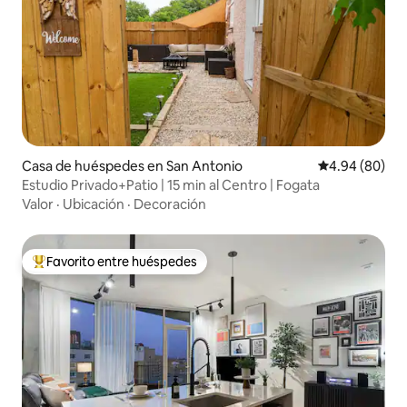
Casa de huéspedes en San Antonio
Calificación p
4.94 (80)
Estudio Privado+Patio | 15 min al Centro | Fogata
Valor
·
Ubicación
·
Decoración
Favorito entre huéspedes
De los mejores en Favorito entre huéspedes