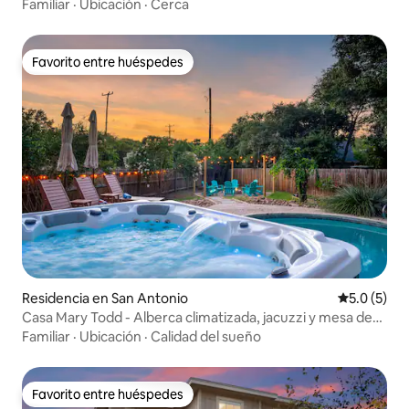
pasado
Familiar
·
Ubicación
·
Cerca
Favorito entre huéspedes
Favorito entre huéspedes
Residencia en San Antonio
Calificació
5.0 (5)
Casa Mary Todd - Alberca climatizada, jacuzzi y mesa de
billar
Familiar
·
Ubicación
·
Calidad del sueño
Favorito entre huéspedes
Favorito entre huéspedes