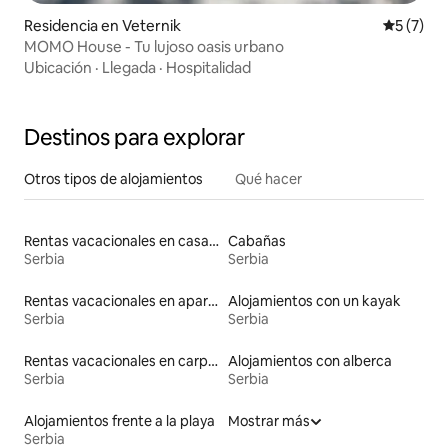
Residencia en Veternik
Calificac
5 (7)
MOMO House - Tu lujoso oasis urbano
Ubicación
·
Llegada
·
Hospitalidad
Destinos para explorar
Otros tipos de alojamientos
Qué hacer
Rentas vacacionales en casas adosadas
Cabañas
Serbia
Serbia
Rentas vacacionales en apartoteles
Alojamientos con un kayak
Serbia
Serbia
Rentas vacacionales en carpas
Alojamientos con alberca
Serbia
Serbia
Alojamientos frente a la playa
Mostrar más
Serbia