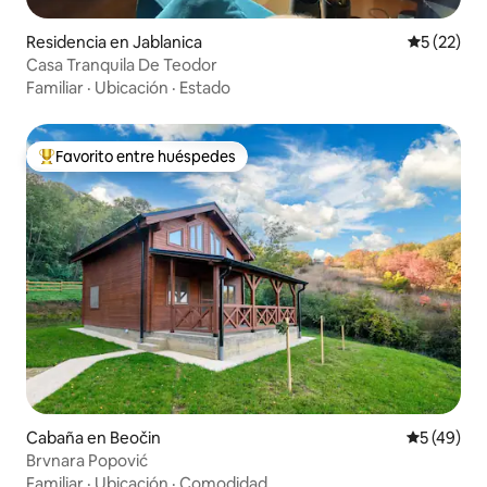
Residencia en Jablanica
Calificaci
5 (22)
Casa Tranquila De Teodor
Familiar
·
Ubicación
·
Estado
Favorito entre huéspedes
De los mejores en Favorito entre huéspedes
Cabaña en Beočin
Calificaci
5 (49)
Brvnara Popović
Familiar
·
Ubicación
·
Comodidad