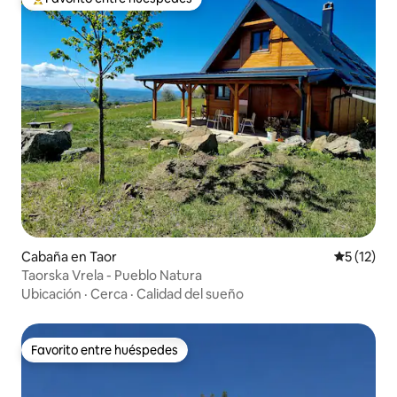
De los mejores en Favorito entre huéspedes
Cabaña en Taor
Calificaci
5 (12)
Taorska Vrela - Pueblo Natura
Ubicación
·
Cerca
·
Calidad del sueño
Favorito entre huéspedes
Favorito entre huéspedes