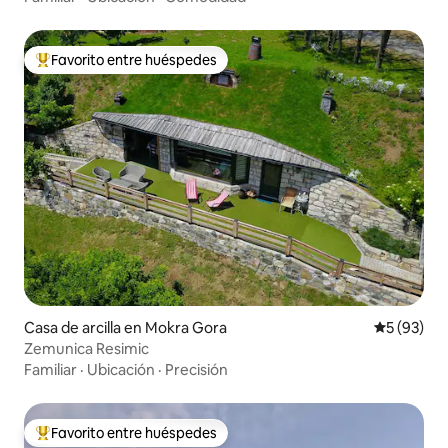
Favorito entre huéspedes
De los mejores en Favorito entre huéspedes
Casa de arcilla en Mokra Gora
Calificaci
5 (93)
Zemunica Resimic
Familiar
·
Ubicación
·
Precisión
Favorito entre huéspedes
De los mejores en Favorito entre huéspedes