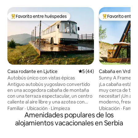
Favorito entre huéspedes
Favorito entre
De los mejores en Favorito entre huéspedes
De los mejores en
Casa rodante en Ljutice
Calificación promedio: 5 de 
5 (44)
Cabaña en Vrdnik
Autobús único con vistas épicas
Sunny A Frame en 
Fruska Gora
Antiguo autobús yugoslavo convertido
¡La cabaña está en 
en una acogedora cabaña de montaña
muy cerca de todo
con una terraza espectacular, un centro
necesitar! ¡Un alqu
caliente al aire libre y una azotea con
moderno, fresco 
vistas panorámicas a las colinas de la
del Parque Nacion
Familiar
·
Ubicación
·
Limpieza
Ubicación
·
Familia
montaña Maljen. La zona está llena de
Amenidades populares de los
disfrutar del aire l
maravillosas rutas de senderismo y MTB.
cielos estrellados 
alojamientos vacacionales en Serbia
Hay paseos a caballo y clases a través de
de verano! Ven a p
paisajes increíbles. Cocina junto a la
relájate en este es
fogata equipada con una parrilla,
elegante, donde es