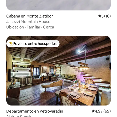
Cabaña en Monte Zlatibor
Calificaci
5 (16)
Jacuzzi Mountain House
Ubicación
·
Familiar
·
Cerca
Favorito entre huéspedes
De los mejores en Favorito entre huéspedes
Departamento en Petrovaradin
Calificación p
4.97 (69)
Atrium Konak