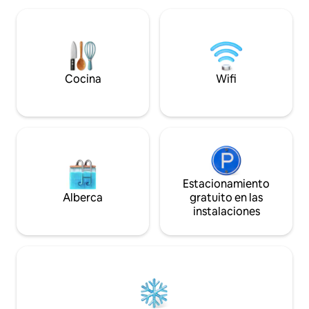
observa la puesta de sol desde la parte
suficientemente c
superior del autobús y relájate
ciudades. Disfruta
observando el cielo lleno de estrellas
NOCHES DE CINE pri
directamente desde el jacuzzi. Sabrosa
¡FRUSKE TERME a 
comida local disponible, a solo una
distancia!"JAZAK"
llamada de distancia.
manantial a minuto
Cocina
Wifi
Estacionamiento
Alberca
gratuito en las
instalaciones