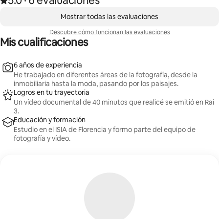
5.0
·
6 evaluaciones
entregan en 24 horas, los videos en 48: rapidez y
,
calidad sin concesiones.
Mostrando 0 de 0 elementos
Mostrar todas las evaluaciones
Descubre cómo funcionan las evaluaciones
Mis cualificaciones
6 años de experiencia
He trabajado en diferentes áreas de la fotografía, desde la
inmobiliaria hasta la moda, pasando por los paisajes.
Logros en tu trayectoria
Un vídeo documental de 40 minutos que realicé se emitió en Rai
3.
Educación y formación
Estudio en el ISIA de Florencia y formo parte del equipo de
fotografía y vídeo.