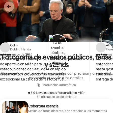
Ir
al
contenido
Colm
Atho
Dublín, Irlanda
Flore
·
mayo de 2026
·
ma
Fotografía de eventos públicos, ferias
,
,
Contratamos a Stefan para un evento corporativo
Stefan fu
y stands
de aperitivo en Milán para una empresa
entender e
estadounidense de SaaS de IA en rápido
hasta gest
Documento eventos públicos y privados con precisión y creatividad,
crecimiento, y lo que hizo fue realmente
cuestión. 
prestando atención a los detalles.
excepcional. La calidad de las fotos fue
entrega de
excepcional: capturó a la perfección el espíritu, la
¡Lo recom
Traducción automática
energía y el ambiente del evento. Más allá de su
5.0
·
6 evaluaciones
·
Fotografía en Milán
talento como fotógrafo, los comentarios de todas
,
,
Se ofrece en tu alojamiento
las personas que trabajaron con él esa noche fueron
abrumadoramente positivos. Fue profesional, fue
Cobertura esencial
fácil trabajar con él y aportó una gran presencia al
Sesión de fotos discreta, con atención a los momentos