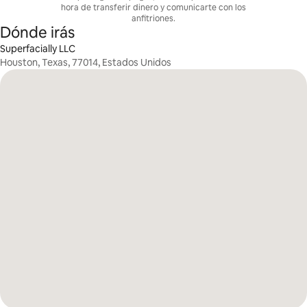
hora de transferir dinero y comunicarte con los
anfitriones.
Dónde irás
Superfacially LLC
Houston, Texas, 77014, Estados Unidos