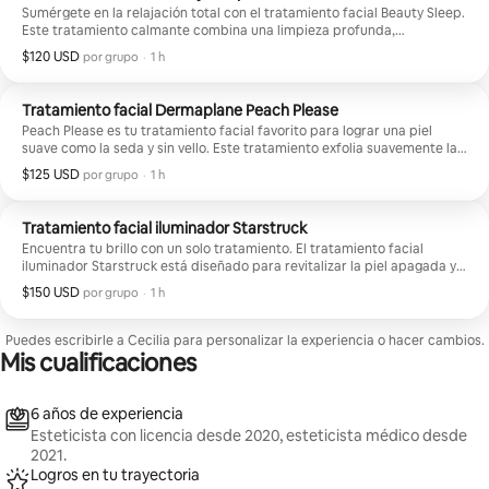
Sumérgete en la relajación total con el tratamiento facial Beauty Sleep.
Este tratamiento calmante combina una limpieza profunda,
hidratación y un cuidado para potenciar el brillo con un lujoso masaje
$120 USD
$120 USD por grupo
,
por grupo
·
1 h
en el cuero cabelludo, el cuello, los hombros y el rostro diseñado para
eliminar la tensión y dejar tu piel fresca y radiante. Perfecto para la
piel estresada, cansada o apagada que necesita un reinicio y un
Tratamiento facial Dermaplane Peach Please
pequeño momento de cuidado personal.
Peach Please es tu tratamiento facial favorito para lograr una piel
suave como la seda y sin vello. Este tratamiento exfolia suavemente la
acumulación de piel muerta y el vello facial, al tiempo que hidrata y
$125 USD
$125 USD por grupo
,
por grupo
·
1 h
refresca profundamente la piel para lograr un cutis instantáneamente
más luminoso y suave. Perfecto antes de eventos o de aplicar
maquillaje, e ideal para cualquiera que quiera una textura más suave y
Tratamiento facial iluminador Starstruck
ese brillo limpio y pulido.
Encuentra tu brillo con un solo tratamiento. El tratamiento facial
iluminador Starstruck está diseñado para revitalizar la piel apagada y
desigual con una hidratación profunda, ingredientes iluminadores
$150 USD
$150 USD por grupo
,
por grupo
·
1 h
específicos y una infusión avanzada de suero para lograr una tez más
suave y radiante. Perfecto para la pigmentación, las marcas postacné,
la piel cansada y para cualquiera que quiera ese brillo fresco e
Puedes escribirle a Cecilia para personalizar la experiencia o hacer cambios.
iluminado desde adentro sin tiempo de reposo.
Mis cualificaciones
6 años de experiencia
Esteticista con licencia desde 2020, esteticista médico desde
2021.
Logros en tu trayectoria