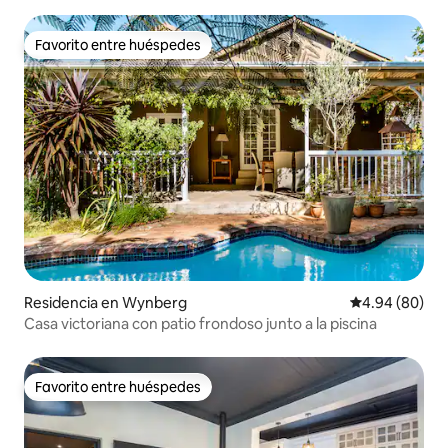
Favorito entre huéspedes
Favorito entre huéspedes
Residencia en Wynberg
Calificación p
4.94 (80)
Casa victoriana con patio frondoso junto a la piscina
Favorito entre huéspedes
Favorito entre huéspedes