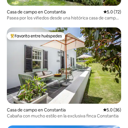
Casa de campo en Constantia
Calificación
5.0 (72)
Pasea por los viñedos desde una histórica casa de campo
de diseño
Favorito entre huéspedes
De los mejores en Favorito entre huéspedes
Casa de campo en Constantia
Calificación
5.0 (36)
Cabaña con mucho estilo en la exclusiva finca Constantia