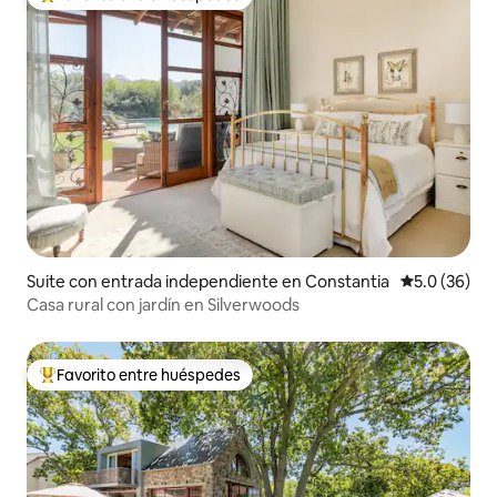
De los mejores en Favorito entre huéspedes
Suite con entrada independiente en Constantia
Calificación
5.0 (36)
Casa rural con jardín en Silverwoods
Favorito entre huéspedes
De los mejores en Favorito entre huéspedes