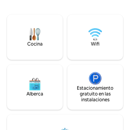
Cecelia y a menos de 2 km del
nuestra puerta, as
mundialmente famoso Jardín
cinturón verde. A
Kirstenbosch. Contamos con un
coche del centro d
inversor como respaldo durante la
playas de Hout Ba
reducción de carga, así como con
Simon's Town y Kal
nuestra propia planta de tratamiento de
Newlands Forest, l
agua para obtener agua de alta calidad
Kirstenbosch, V&A
directamente del grifo, mejor que
aeropuerto intern
Cocina
Wifi
cualquier agua embotellada en plástico.
Cabo.
Estacionamiento
Alberca
gratuito en las
instalaciones