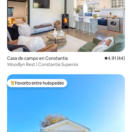
Casa de campo en Constantia
Calificación 
4.91 (44)
Woodlyn Rest | Constantia Superior
Favorito entre huéspedes
De los mejores en Favorito entre huéspedes