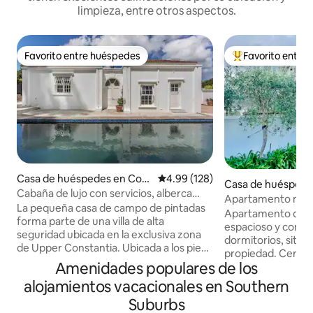
limpieza, entre otros aspectos.
Favorito entre huéspedes
Favorito entre
Favorito entre huéspedes
De los mejores en
Casa de huéspedes en Con
Calificación promedio: 4.99 de 5
4.99 (128)
Casa de huéspede
stantia
Cabaña de lujo con servicios, alberca
tantia
Apartamento mod
climatizada, en Cecelia Forest
La pequeña casa de campo de pintadas
preciosas vistas.
Apartamento de lu
forma parte de una villa de alta
espacioso y con ai
seguridad ubicada en la exclusiva zona
dormitorios, situa
de Upper Constantia. Ubicada a los pies
propiedad. Cerca d
de las densamente boscosas laderas
Amenidades populares de los
Constantia, excel
orientales de la montaña de la Mesa, la
centros comerciales
alojamientos vacacionales en Southern
propiedad está medio rodeada por el
ciclismo de montañ
Cinturón Verde, frente al bosque de
Suburbs
senderos Tokai y 