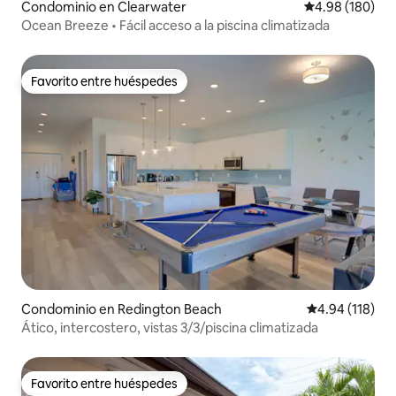
Condominio en Clearwater
Calificación pr
4.98 (180)
Ocean Breeze • Fácil acceso a la piscina climatizada
Favorito entre huéspedes
Favorito entre huéspedes
Condominio en Redington Beach
Calificación p
4.94 (118)
Ático, intercostero, vistas 3/3/piscina climatizada
Favorito entre huéspedes
Favorito entre huéspedes