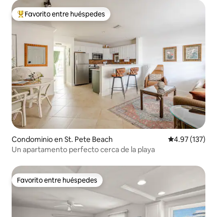
Favorito entre huéspedes
De los mejores en Favorito entre huéspedes
Condominio en St. Pete Beach
Calificación p
4.97 (137)
Un apartamento perfecto cerca de la playa
Favorito entre huéspedes
Favorito entre huéspedes