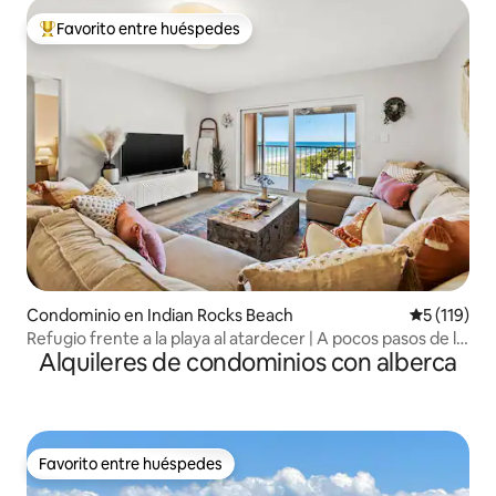
Favorito entre huéspedes
De los mejores en Favorito entre huéspedes
Condominio en Indian Rocks Beach
Calificació
5 (119)
Refugio frente a la playa al atardecer | A pocos pasos de la
Alquileres de condominios con alberca
arena y de las evaluaciones de 5*
Favorito entre huéspedes
Favorito entre huéspedes