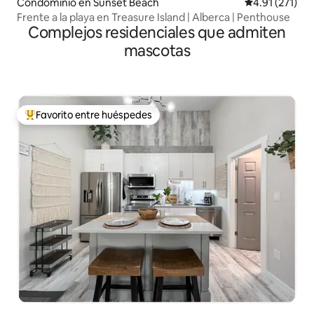
Condominio en Sunset Beach
Calificación p
4.91 (271)
Frente a la playa en Treasure Island | Alberca | Penthouse
Complejos residenciales que admiten
mascotas
Favorito entre huéspedes
De los mejores en Favorito entre huéspedes