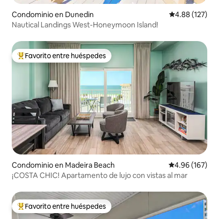
Condominio en Dunedin
Calificación p
4.88 (127)
Nautical Landings West-Honeymoon Island!
Favorito entre huéspedes
De los mejores en Favorito entre huéspedes
Condominio en Madeira Beach
Calificación pr
4.96 (167)
¡COSTA CHIC! Apartamento de lujo con vistas al mar
Favorito entre huéspedes
De los mejores en Favorito entre huéspedes