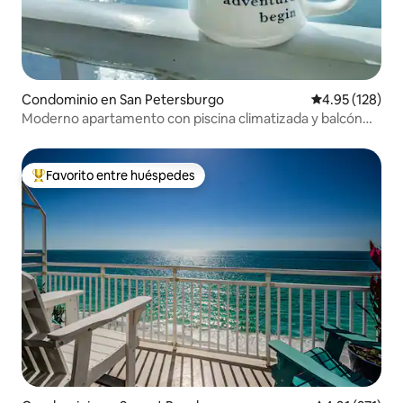
Condominio en San Petersburgo
Calificación p
4.95 (128)
Moderno apartamento con piscina climatizada y balcón
privado
Favorito entre huéspedes
De los mejores en Favorito entre huéspedes