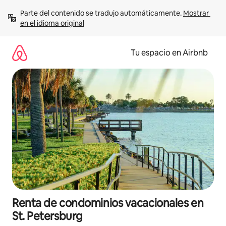
Ir
Parte del contenido se tradujo automáticamente. 
Mostrar 
al
en el idioma original
contenido
Tu espacio en Airbnb
Renta de condominios vacacionales en
St. Petersburg