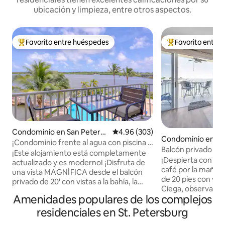
ubicación y limpieza, entre otros aspectos.
Favorito entre huéspedes
Favorito entre
De los mejores en Favorito entre huéspedes
De los mejores en
Condominio en San Petersb
Calificación promedio: 4.96 de 5
4.96 (303)
Condominio en Sa
urgo
¡Condominio frente al agua con piscina y
urgo
Balcón privado fre
jacuzzi! ¡A minutos de la playa!
¡Este alojamiento está completamente
climatizada, jacuzz
¡Despierta con vis
actualizado y es moderno! ¡Disfruta de
café por la mañan
una vista MAGNÍFICA desde el balcón
de 20 pies con vist
privado de 20' con vistas a la bahía, la
Ciega, observa delf
piscina y el jacuzzi! ¡Observa delfines
Amenidades populares de los complejos
piscina climatizada
todas las mañanas mientras tomas un
disfrutas de impr
café o mientras disfrutas de una copa de
residenciales en St. Petersburg
sol. Este tranquil
vino al atardecer! A 6 minutos en auto