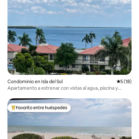
Condominio en Isla del Sol
Calificaci
5 (18)
Apartamento a estrenar con vistas al agua, piscina y
playas.
Favorito entre huéspedes
De los mejores en Favorito entre huéspedes