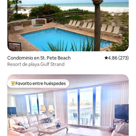
Condominio en St. Pete Beach
Calificación pr
4.86 (273)
Resort de playa Gulf Strand
Favorito entre huéspedes
De los mejores en Favorito entre huéspedes