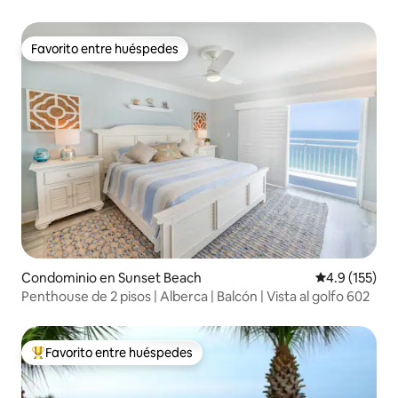
MAR CON VISTAS A LA PLAYA Y AL ATARDECER
Favorito entre huéspedes
Favorito entre huéspedes
Condominio en Sunset Beach
Calificación 
4.9 (155)
Penthouse de 2 pisos | Alberca | Balcón | Vista al golfo 602
Favorito entre huéspedes
De los mejores en Favorito entre huéspedes