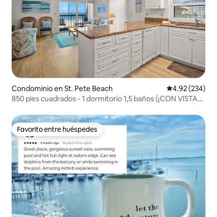
Condominio en St. Pete Beach
Calificación pr
4.92 (234)
850 pies cuadrados - 1 dormitorio 1,5 baños (¡CON VISTAS
AL GOLFO!) Condominio
Favorito entre huéspedes
Favorito entre huéspedes