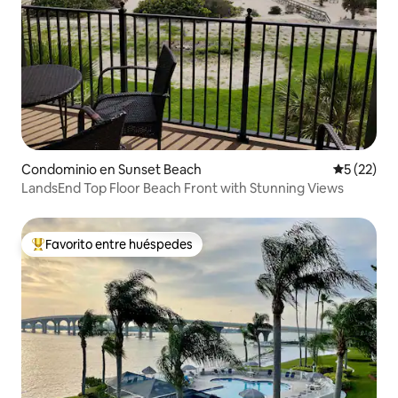
Condominio en Sunset Beach
Calificaci
5 (22)
LandsEnd Top Floor Beach Front with Stunning Views
Favorito entre huéspedes
De los mejores en Favorito entre huéspedes