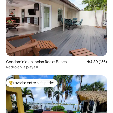
Condominio en Indian Rocks Beach
Calificación pr
4.89 (156)
Retiro en la playa II
Favorito entre huéspedes
De los mejores en Favorito entre huéspedes