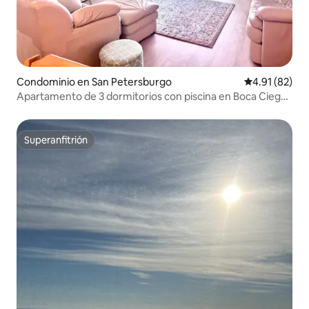
Condominio en San Petersburgo
Calificación 
4.91 (82)
Apartamento de 3 dormitorios con piscina en Boca Ciega
Bay
Superanfitrión
Superanfitrión