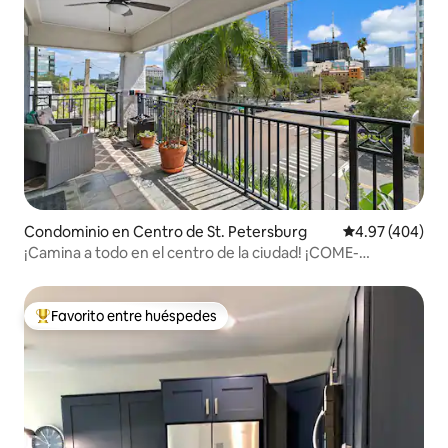
Condominio en Centro de St. Petersburg
Calificación pr
4.97 (404)
¡Camina a todo en el centro de la ciudad! ¡COME-
COMPRA-JUEGA!
Favorito entre huéspedes
De los mejores en Favorito entre huéspedes