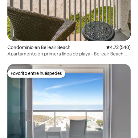
Condominio en Belleair Beach
Calificación pr
4.72 (540)
Apartamento en primera línea de playa - Belleair Beach
Club - REFORMADO
Favorito entre huéspedes
Favorito entre huéspedes