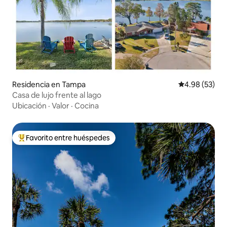
Residencia en Tampa
Calificación p
4.98 (53)
Casa de lujo frente al lago
Ubicación
·
Valor
·
Cocina
Favorito entre huéspedes
De los mejores en Favorito entre huéspedes