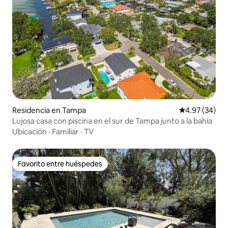
Residencia en Tampa
Calificación p
4.97 (34)
Lujosa casa con piscina en el sur de Tampa junto a la bahía
Ubicación
·
Familiar
·
TV
Favorito entre huéspedes
Favorito entre huéspedes