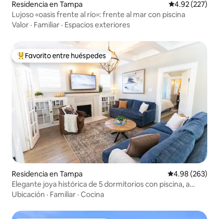
Residencia en Tampa
Calificación pr
4.92 (227)
Lujoso «oasis frente al río»: frente al mar con piscina
Valor
·
Familiar
·
Espacios exteriores
Favorito entre huéspedes
De los mejores en Favorito entre huéspedes
Residencia en Tampa
Calificación pr
4.98 (263)
Elegante joya histórica de 5 dormitorios con piscina, a
poca distancia de Bayshore
Ubicación
·
Familiar
·
Cocina