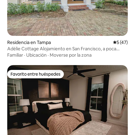
Residencia en Tampa
Calificaci
5 (47)
Adélie Cottage Alojamiento en San Francisco, a poca
distancia de Bayshore
Familiar
·
Ubicación
·
Moverse por la zona
Favorito entre huéspedes
Favorito entre huéspedes