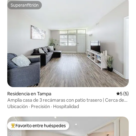
Superanfitrión
Superanfitrión
Residencia en Tampa
Calificac
5 (5)
Amplia casa de 3 recámaras con patio trasero | Cerca de
Busch Gardens
Ubicación
·
Precisión
·
Hospitalidad
Favorito entre huéspedes
De los mejores en Favorito entre huéspedes