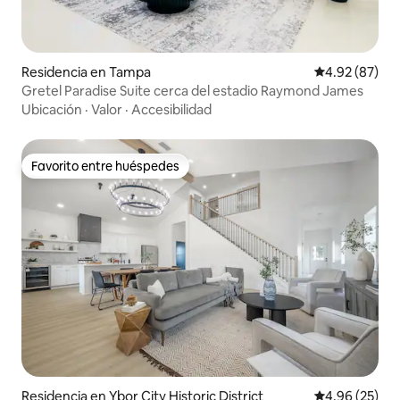
Residencia en Tampa
Calificación p
4.92 (87)
Gretel Paradise Suite cerca del estadio Raymond James
Ubicación
·
Valor
·
Accesibilidad
Favorito entre huéspedes
Favorito entre huéspedes
Residencia en Ybor City Historic District
Calificación p
4.96 (25)