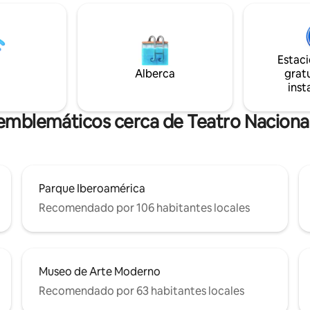
pico, 13
decorado con el fin de lograr q
na Colonial, 7 min del Malecón,
estadia sea comoda y relajante. L
l Aeropuerto Internacional de
terraza privada es el encanto d
cas (en horas pico, puede
apartamento por que se puede
de 20 a 50 min
Estac
la ciudad completa, el mar y las
Alberca
gratu
montañas.
inst
emblemáticos cerca de Teatro Naciona
Parque Iberoamérica
Recomendado por 106 habitantes locales
Museo de Arte Moderno
Recomendado por 63 habitantes locales