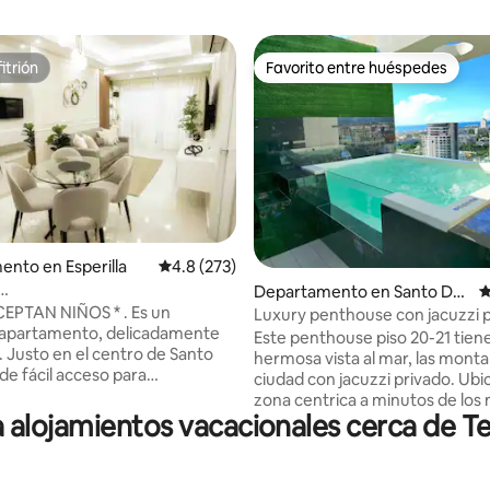
itrión
Favorito entre huéspedes
itrión
Favorito entre huéspedes
nto en Esperilla
Calificación promedio: 4.8 de 5; 273 evaluac
4.8 (273)
4.94 de 5; 142 evaluaciones
Departamento en Santo Do
C
nto/Terraza/WIFI/AC/parqueo
EPTAN NIÑOS * . Es un
mingo
Luxury penthouse con jacuzzi p
apartamento, delicadamente
Gym, pool
Este penthouse piso 20-21 tien
 Justo en el centro de Santo
hermosa vista al mar, las montañ
e fácil acceso para
ciudad con jacuzzi privado. Ub
e estadía (wifi, Aire
zona centrica a minutos de los
nado, agua caliente, terraza y
alojamientos vacacionales cerca de Te
restaurantes de la ciudad. Es a
eal para viajes de
cualquier publico por que esta 
y salud (después de cirugías),
de mall, bancos, bares superm
uristas, profesionales y
parque mirador sur. Esta finamente