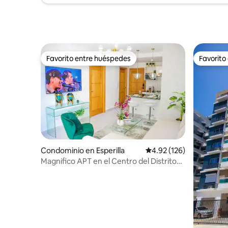
Favorito entre huéspedes
Favorito
Favorito entre huéspedes
Favorito
Condominio en Esperilla
Calificación promedio: 
4.92 (126)
Magnifico APT en el Centro del Distrito
Nacional