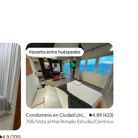
iones
Favorito entre huéspedes
Favorito entre huéspedes
iones
Condominio en Ciudad Univ
Calificación promedio: 
4.89 (423)
ersitaria
706/Vista al Mar/Amplio Estudio/Céntrico
Calificación promedio: 4.9 de 5; 205 evaluaciones
4.9 (205)