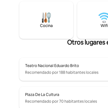
estudiantes 70 mts.Estadio Olím
Acceso a áreas comunes: BBQ y Jacuzzi
min de Zo
según disponibilidad y previa reserva, a
30 min de
solo pasos de todo, con acceso fácil a la
las Améri
principales vías, teatros, plazas y
aumentar 
restaurantes. Relájate y Recarga!l
Cocina
Wifi
Otros lugares 
Teatro Nacional Eduardo Brito
Recomendado por 188 habitantes locales
Plaza De La Cultura
Recomendado por 70 habitantes locales