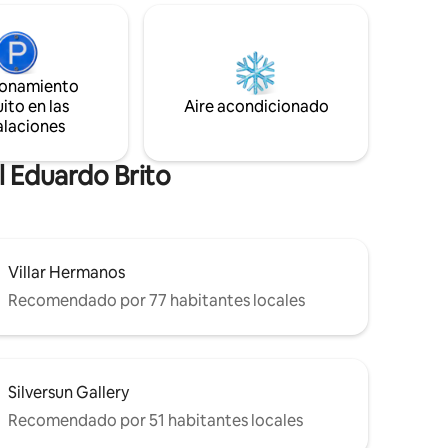
siempre disponible. Como tu anfitrión en
ue su
Airbnb, estoy comprometido a hacer
a
que tu visita sea inolvidable y llena de
el
comodidades. ¡Bienvenido a tu hogar
 admirar
lejos de casa ,
ionamiento
ito en las
Aire acondicionado
alaciones
l Eduardo Brito
Villar Hermanos
Recomendado por 77 habitantes locales
Silversun Gallery
Recomendado por 51 habitantes locales