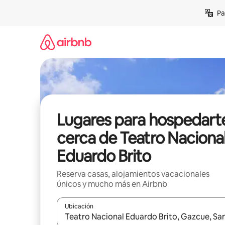
Ir
Pa
al
contenido
Lugares para hospedart
cerca de Teatro Naciona
Eduardo Brito
Reserva casas, alojamientos vacacionales
únicos y mucho más en Airbnb
Ubicación
Cuando los resultados estén disponibles, podrás na