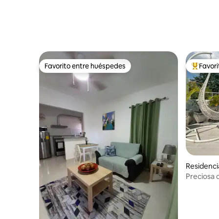
Favorito entre huéspedes
Favor
Favorito entre huéspedes
De los m
Residenci
al
Preciosa c
y bares