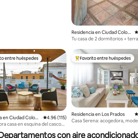
4.95 de 5; 170 evaluaciones
Residencia en Ciudad Coloni
C
al
Tu casa de 2 dormitorios + terra
zona colonial
ito entre huéspedes
Favorito entre huéspedes
ejores en Favorito entre huéspedes
De los mejores en Favorito ent
Residencia en Los Prados
C
a en Ciudad Coloni
Calificación promedio: 4.96 de 5; 115 evaluac
4.96 (115)
Casa Serena: acogedora, mode
4.87 de 5; 335 evaluaciones
ra casa en esquina del casco
espaciosa, de paz
Departamentos con aire acondicionad