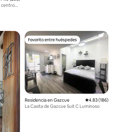
 centro
Favorito entre huéspedes
Favorito entre huéspedes
iones
Residencia en Gazcue
Calificación promedio: 
4.83 (186)
La Casita de Gazcue Suit C Luminoso