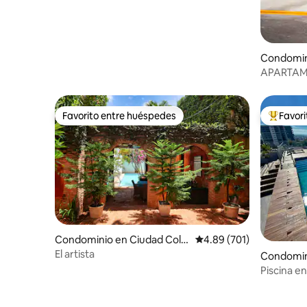
Condomin
rsitaria
APARTAME
Ascensor
Favorito entre huéspedes
Favor
Favorito entre huéspedes
De los m
Condominio en Ciudad Colo
Calificación promedio: 
4.89 (701)
nial
El artista
Condomini
Piscina en
rápido*El