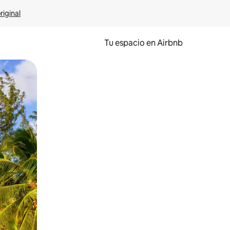
riginal
Tu espacio en Airbnb
ien tocando y deslizando la pantalla.