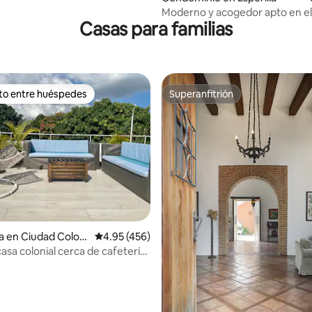
Moderno y acogedor apto en el
Casas para familias
de la ciudad
ito entre huéspedes
Superanfitrión
ejores en Favorito entre huéspedes
Superanfitrión
a en Ciudad Coloni
Calificación promedio: 4.95 de 5; 456 evaluac
4.95 (456)
asa colonial cerca de cafeterías