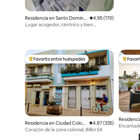
Residencia en Santo Doming
Calificación promedio: 
4.95 (170)
o
Lugar acogedor, céntrico y bien
equipado
Favorito entre huéspedes
Favor
De los mejores en Favorito entre huéspedes
De los m
Residenci
Residencia en Ciudad Coloni
Calificación promedio: 
4.87 (335)
al
Encantado
al
Corazón de la zona colonial, Billini 54
antiguo