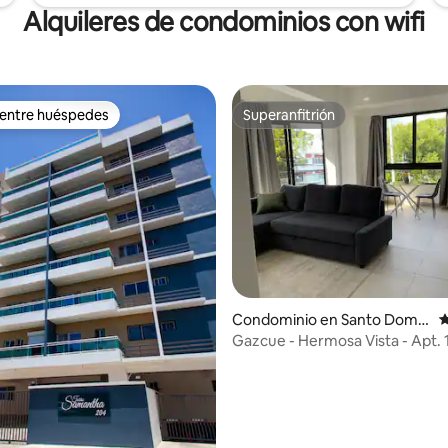
Alquileres de condominios con wifi
 entre huéspedes
Superanfitrión
 entre huéspedes
Superanfitrión
4.92 de 5; 126 evaluaciones
Condominio en Santo Domin
C
go
Gazcue - Hermosa Vista - Apt. 1 
Banos