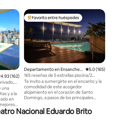
Condomin
Favorito entre huéspedes
Favorit
De los mejores en Favorito entre huéspedes
Favorit
go
Apartame
rooftop y
Te ofrec
acogedor, céntrico, con estacionam
gratis y 
hermosas 
Ubicacio
pasos de la 
teatros, 
supermer
Departamento en Ensanche
Calificación promedio
5.0 (165)
iones
farmacias
Quiqueya
165 reseñas de 5 estrellas piscina/2
alificación promedio: 4.93 de 5; 162 evaluaciones
4.93 (162)
colonial,
jacuzzi/gym
Te invito a sumergirte en el encanto y la
universid
rivado,
comodidad de este acogedor
totalmen
e una
alojamiento en el corazón de Santo
necesario
as y a la
Domingo, a pasos de los principales
placente
icado en
centros comerciales y restaurantes. Aquí
 mejores
disfrutarás de una experiencia de
atro Nacional Eduardo Brito
pto para
hospedaje única y memorable. Además,
a minutos
tu seguridad es nuestra prioridad, con
ercados y
vigilancia 24/7 y personal en el lobby