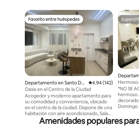
Favorito entre huéspedes
Superanf
Favorito entre huéspedes
Superanf
Departame
Hermoso
Departamento en Santo Do
Calificación promedio: 
4.94 (142)
apartame
*NO SE AC
mingo
Oasis en el Centro de la Ciudad
techad
hermoso 
Acogedor y moderno apartamento para
decorado.
su comodidad y conveniencia, ubicado
Domingo d
en el centro de la ciudad. Dispone de una
confortabl
habitación con aire acondicionado, Sala
acondicio
Amenidades populares para 
con A/C, TV, sonido y Wifi, cocina
parqueo techado) Id
equipada, espectacular vista desde el
negocios 
amplio balcón, un baño completo más
parejas, t
medio baño para visitas, área de lavado.