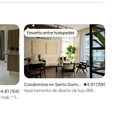
Favorito entre huéspedes
Favorito entre huéspedes
Condominio en Santo Domin
Calificación promedio:
4.91 (159)
go
Apartamento de diseño de lujo 2BR
alificación promedio: 4.81 de 5; 104 evaluaciones
4.81 (104)
Prime Santo Domingo
Hab. * 1.5