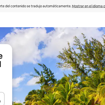
rte del contenido se tradujo automáticamente. 
Mostrar en el idioma o
e
l
vegar usando las teclas de las flechas hacia arriba y hacia abajo, o b