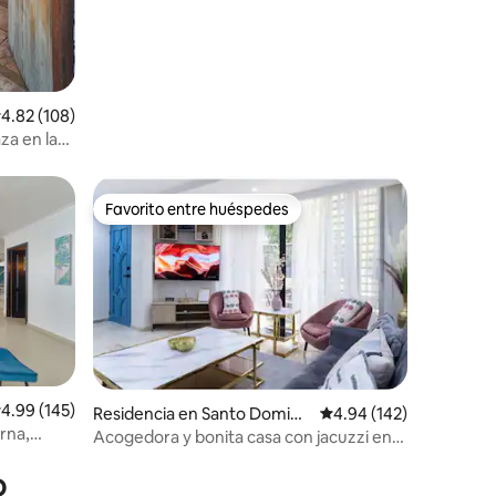
alificación promedio: 4.82 de 5; 108 evaluaciones
4.82 (108)
za en la
Favorito entre huéspedes
re huéspedes
Favorito entre huéspedes
alificación promedio: 4.99 de 5; 145 evaluaciones
4.99 (145)
Residencia en Santo Doming
Calificación promedio: 
4.94 (142)
iones
rna,
o de Guzman
Acogedora y bonita casa con jacuzzi en
el centro de la ciudad
o