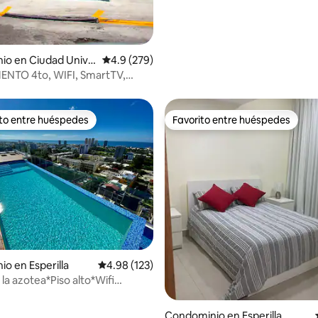
io en Ciudad Unive
Calificación promedio: 4.9 de 5; 279 evaluac
4.9 (279)
NTO 4to, WIFI, SmartTV,
ito entre huéspedes
Favorito entre huéspedes
ejores en Favorito entre huéspedes
Favorito entre huéspedes
4.89 de 5; 701 evaluaciones
o en Esperilla
Calificación promedio: 4.98 de 5; 123 evaluac
4.98 (123)
 la azotea*Piso alto*Wifi
ectricidad 24/7
Condominio en Esperilla