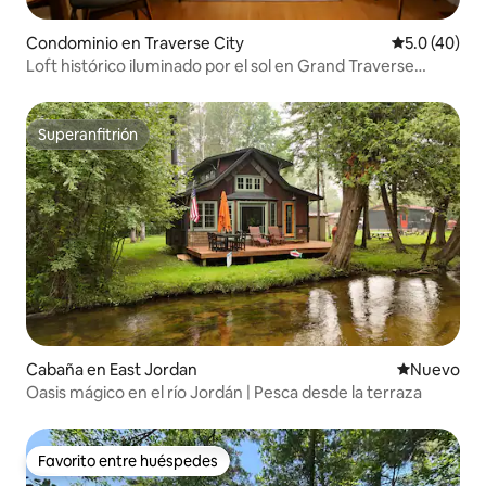
Condominio en Traverse City
Calificación
5.0 (40)
Loft histórico iluminado por el sol en Grand Traverse
Commons
Superanfitrión
Superanfitrión
Cabaña en East Jordan
Nuevo aloj
Nuevo
Oasis mágico en el río Jordán | Pesca desde la terraza
Favorito entre huéspedes
Favorito entre huéspedes