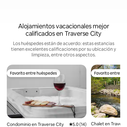
Alojamientos vacacionales mejor
calificados en Traverse City
Los huéspedes están de acuerdo: estas estancias
tienen excelentes calificaciones por su ubicación y
limpieza, entre otros aspectos.
Favorito entre huéspedes
Favorito entre h
Favorito entre huéspedes
Favorito entre h
Chalet en Traverse
Condominio en Traverse City
Calificación promedio: 5.0 de 
5.0 (14)