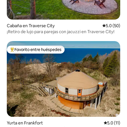
Cabaña en Traverse City
Calificación
5.0 (50)
¡Retiro de lujo para parejas con jacuzzi en Traverse City!
Favorito entre huéspedes
De los mejores en Favorito entre huéspedes
Yurta en Frankfort
Calificación
5.0 (11)