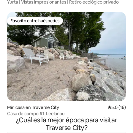
Yurta | Vistas impresionantes | Retiro ecológico privado
Favorito entre huéspedes
Favorito entre huéspedes
Minicasa en Traverse City
Calificación
5.0 (16)
Casa de campo #1-Leelanau
¿Cuál es la mejor época para visitar
Traverse City?