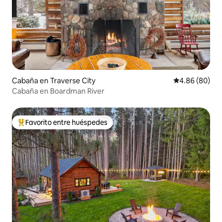
Cabaña en Traverse City
Calificación p
4.86 (80)
Cabaña en Boardman River
Favorito entre huéspedes
De los mejores en Favorito entre huéspedes