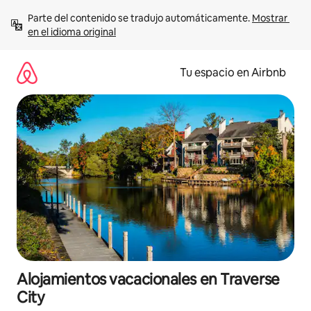
Ir
Parte del contenido se tradujo automáticamente. 
Mostrar 
al
en el idioma original
contenido
Tu espacio en Airbnb
Alojamientos vacacionales en Traverse
City