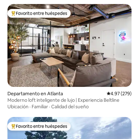
Favorito entre huéspedes
De los mejores en Favorito entre huéspedes
Departamento en Atlanta
Calificación pr
4.97 (279)
Moderno loft inteligente de lujo | Experiencia Beltline
Ubicación
·
Familiar
·
Calidad del sueño
Favorito entre huéspedes
De los mejores en Favorito entre huéspedes