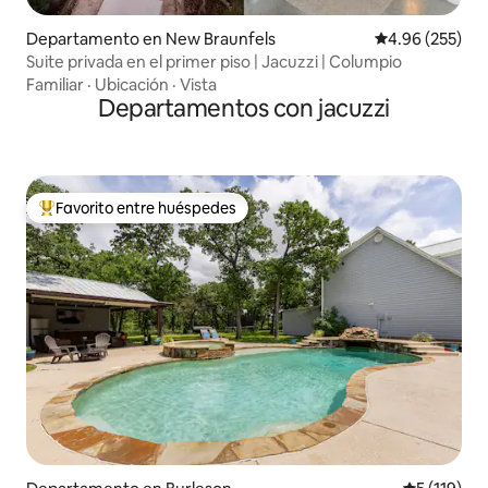
Departamento en New Braunfels
Calificación pr
4.96 (255)
Suite privada en el primer piso | Jacuzzi | Columpio
Familiar
·
Ubicación
·
Vista
Departamentos con jacuzzi
Favorito entre huéspedes
De los mejores en Favorito entre huéspedes