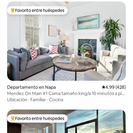
Favorito entre huéspedes
De los mejores en Favorito entre huéspedes
Departamento en Napa
Calificación pr
4.99 (428)
Mendez On Main #1 Cama tamaño king/a 10 minutos a pie
del centro de la ciudad
Ubicación
·
Familiar
·
Cocina
Favorito entre huéspedes
De los mejores en Favorito entre huéspedes