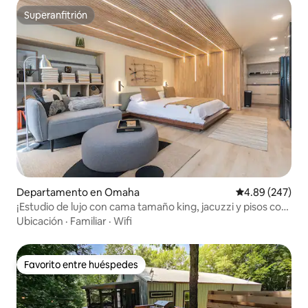
Superanfitrión
Superanfitrión
Departamento en Omaha
Calificación pr
4.89 (247)
¡Estudio de lujo con cama tamaño king, jacuzzi y pisos con
calefacción!
Ubicación
·
Familiar
·
Wifi
Favorito entre huéspedes
Favorito entre huéspedes