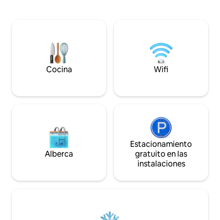
para dormir 3 en t
pastan al atardecer y el sol se pone
garaje, acceso al 
dorado. En el interior, disfrute de
espacio de trabajo,
acabados de lujo, persianas para
inteligentes, bicic
oscurecer las habitaciones, una cocina
almacenamiento p
completa y un espacio de trabajo
largas, wifi y muc
exclusivo; ideal para parejas, viajeros
solitarios o grupos de hasta 3 personas.
A pocos kilómetros en auto hay rutas de
Cocina
Wifi
senderismo de primer nivel, bodegas y la
costa de Oregón.
Estacionamiento
Alberca
gratuito en las
instalaciones