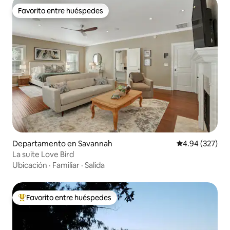
Favorito entre huéspedes
Favorito entre huéspedes
Departamento en Savannah
Calificación pr
4.94 (327)
La suite Love Bird
Ubicación
·
Familiar
·
Salida
Favorito entre huéspedes
De los mejores en Favorito entre huéspedes