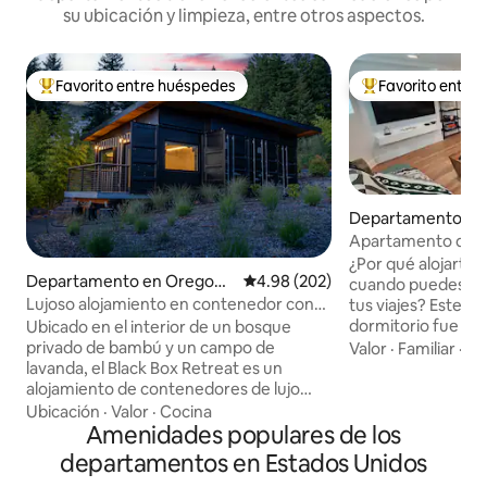
su ubicación y limpieza, entre otros aspectos.
Favorito entre huéspedes
Favorito entre
De los mejores en Favorito entre huéspedes
De los mejores en
Departamento en
Apartamento de 1 
confort de lujo c
¿Por qué alojarte e
Departamento en Oregon
Calificación promedio: 4.98 de 5
4.98 (202)
cuando puedes disf
City
Lujoso alojamiento en contenedor con
tus viajes? Este 
bambú y lavanda y vistas
dormitorio fue di
Ubicado en el interior de un bosque
de elegancia y ofr
privado de bambú y un campo de
Valor
·
Familiar
·
Ho
tu experiencia no s
lavanda, el Black Box Retreat es un
sino memorable. A tu alcance hay una
alojamiento de contenedores de lujo
cocina completa, 
completamente nuevo con vistas
Ubicación
·
Valor
·
Cocina
enorme ducha a ra
panorámicas al valle. Desde su terraza
Amenidades populares de los
separado con ca
privada y su brasero, observe cómo los
departamentos en Estados Unidos
(cama de día adicio
colibríes anidan en el bambú, los ciervos