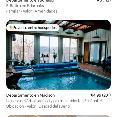
Departamento en Burleson
Calificació
5 (119)
El Retiro en Briaroaks
Familiar
·
Valor
·
Amenidades
Favorito entre huéspedes
De los mejores en Favorito entre huéspedes
Departamento en Madison
Calificación pr
4.99 (201)
La casa del árbol, jacuzzi y piscina cubierta. ¡Escápate!
Ubicación
·
Valor
·
Calidad del sueño