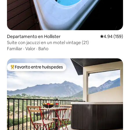
Departamento en Hollister
Calificación pr
4.94 (159)
Suite con jacuzzi en un motel vintage (21)
Familiar
·
Valor
·
Baño
Favorito entre huéspedes
De los mejores en Favorito entre huéspedes