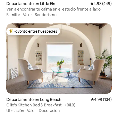
Departamento en Little Elm
Calificación pr
4.93 (449)
Ven a encontrar tu calma en el estudio frente al lago
Familiar
·
Valor
·
Senderismo
Favorito entre huéspedes
De los mejores en Favorito entre huéspedes
Departamento en Long Beach
Calificación pr
4.99 (134)
Ollie's Kitchen Bed & Breakfast II (B&B)
Ubicación
·
Valor
·
Decoración