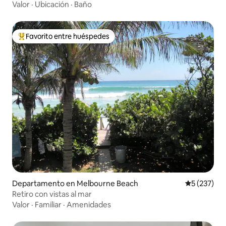
Valor
·
Ubicación
·
Baño
Favorito entre huéspedes
De los mejores en Favorito entre huéspedes
Departamento en Melbourne Beach
Calificació
5 (237)
Retiro con vistas al mar
Valor
·
Familiar
·
Amenidades