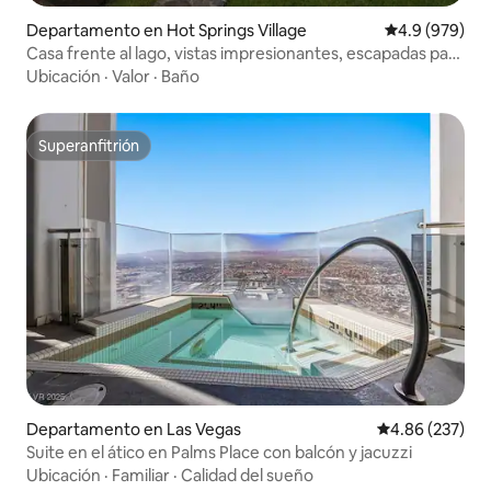
Departamento en Hot Springs Village
Calificación p
4.9 (979)
Casa frente al lago, vistas impresionantes, escapadas para
parejas
Ubicación
·
Valor
·
Baño
Superanfitrión
Superanfitrión
Departamento en Las Vegas
Calificación pr
4.86 (237)
Suite en el ático en Palms Place con balcón y jacuzzi
Ubicación
·
Familiar
·
Calidad del sueño