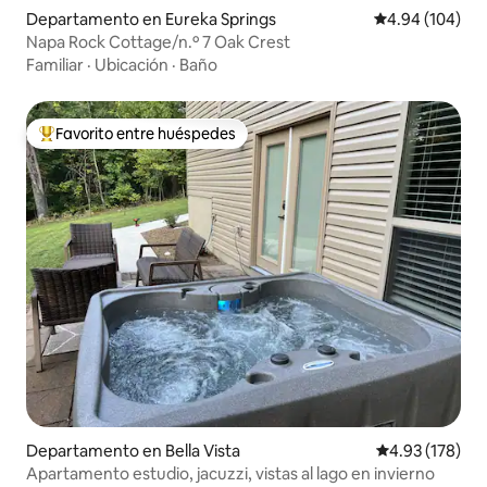
Departamento en Eureka Springs
Calificación pr
4.94 (104)
Napa Rock Cottage/n.º 7 Oak Crest
Familiar
·
Ubicación
·
Baño
Favorito entre huéspedes
De los mejores en Favorito entre huéspedes
Departamento en Bella Vista
Calificación p
4.93 (178)
Apartamento estudio, jacuzzi, vistas al lago en invierno