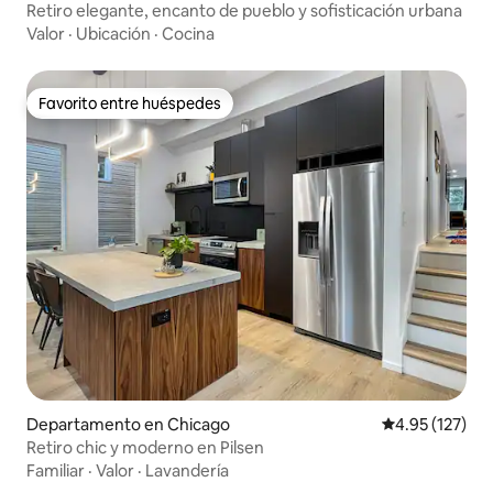
Retiro elegante, encanto de pueblo y sofisticación urbana
Valor
·
Ubicación
·
Cocina
Favorito entre huéspedes
Favorito entre huéspedes
Departamento en Chicago
Calificación p
4.95 (127)
Retiro chic y moderno en Pilsen
Familiar
·
Valor
·
Lavandería