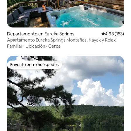
Departamento en Eureka Springs
Calificación p
4.93 (153)
Apartamento Eureka Springs Montañas, Kayak y Relax
Familiar
·
Ubicación
·
Cerca
Favorito entre huéspedes
Favorito entre huéspedes