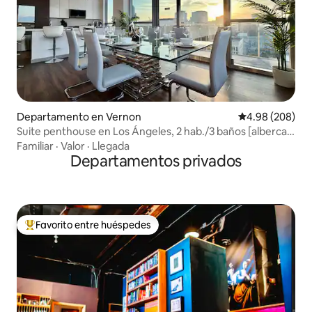
Departamento en Vernon
Calificación pr
4.98 (208)
Suite penthouse en Los Ángeles, 2 hab./3 baños [alberca |
letrero de Hollywood]
Familiar
·
Valor
·
Llegada
Departamentos privados
Favorito entre huéspedes
De los mejores en Favorito entre huéspedes