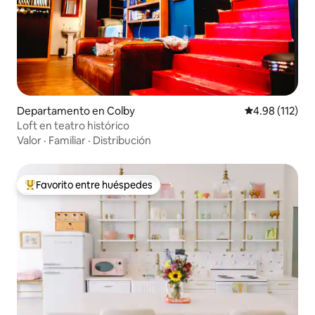
Departamento en Colby
Calificación p
4.98 (112)
Loft en teatro histórico
Valor
·
Familiar
·
Distribución
Favorito entre huéspedes
De los mejores en Favorito entre huéspedes