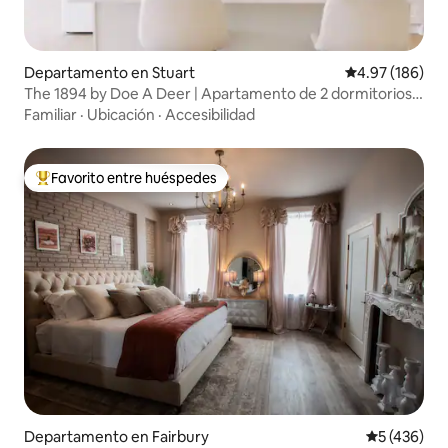
Departamento en Stuart
Calificación pr
4.97 (186)
The 1894 by Doe A Deer | Apartamento de 2 dormitorios y
1 baño
Familiar
·
Ubicación
·
Accesibilidad
Favorito entre huéspedes
De los mejores en Favorito entre huéspedes
Departamento en Fairbury
Calificació
5 (436)