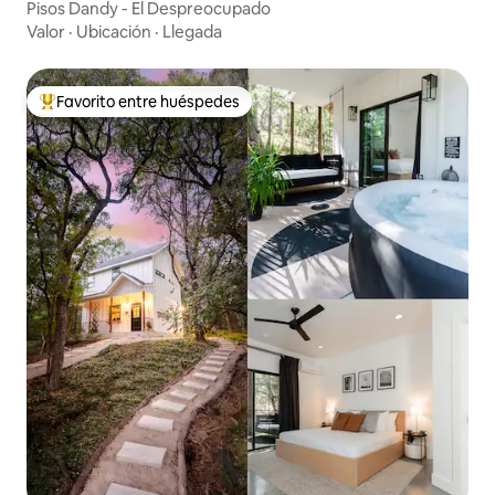
Pisos Dandy - El Despreocupado
Valor
·
Ubicación
·
Llegada
Favorito entre huéspedes
De los mejores en Favorito entre huéspedes