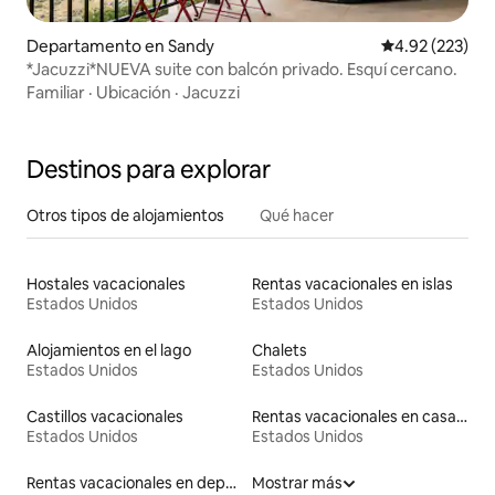
Departamento en Sandy
Calificación pr
4.92 (223)
*Jacuzzi*NUEVA suite con balcón privado. Esquí cercano.
Familiar
·
Ubicación
·
Jacuzzi
Destinos para explorar
Otros tipos de alojamientos
Qué hacer
Hostales vacacionales
Rentas vacacionales en islas
Estados Unidos
Estados Unidos
Alojamientos en el lago
Chalets
Estados Unidos
Estados Unidos
Castillos vacacionales
Rentas vacacionales en casas en árbol
Estados Unidos
Estados Unidos
Rentas vacacionales en departamentos con cama de altura accesible
Mostrar más