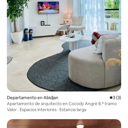
Departamento en Abidjan
Calificac
3 (3)
Apartamento de arquitecto en Cocody Angré 8.ª tramo
Valor
·
Espacios interiores
·
Estancia larga