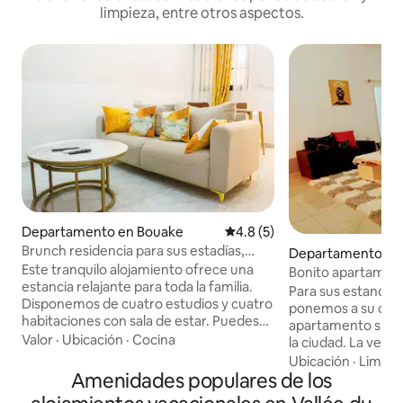
limpieza, entre otros aspectos.
Departamento en Bouake
Calificación promedio: 4.8 de
4.8 (5)
Brunch residencia para sus estadías,
Departamento en
apartamentos
Este tranquilo alojamiento ofrece una
Bonito apartament
estancia relajante para toda la familia.
de la ciudad en B
Para sus estancia
Disponemos de cuatro estudios y cuatro
ponemos a su disp
habitaciones con sala de estar. Puedes
apartamento situa
venir para unas vacaciones en familia, un
Valor
·
Ubicación
·
Cocina
la ciudad. La ventaja de esta situación
viaje en solitario, una escapada en pareja
geográfica es que 
Ubicación
·
Limpie
o con un grupo de colegas. Disponemos
Amenidades populares de los
fácil acceso a todo
de habitaciones decoradas
como a los estable