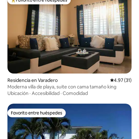
De los mejores en Favorito entre huéspedes
Residencia en Varadero
Calificación 
4.97 (31)
Moderna villa de playa, suite con cama tamaño king
Ubicación
·
Accesibilidad
·
Comodidad
Favorito entre huéspedes
Favorito entre huéspedes