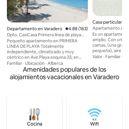
Casa particular e
Apartamento a 150
Departamento en Varadero
Calificación promedio: 4.88 de 5
4.88 (163)
Es un apartamene
Dpto. CasiCasa Primera línea de playa
amplio. Con un do
con cocina
Pequeño apartamento en PRIMERA
camas, (una grand
LÍNEA DE PLAYA Totalmente
pequeña), aire aco
independiente, climatizado y muy
fuerte, perchas par
Valor
·
Familiar
·
Ll
céntrico en Ave Playa esquina 33, en
Un baño con agua fría y caliente; cocina
Planta Baja Sala-Comedor y Pantry Mesa
Familiar
·
Ubicación
·
Alberca
equipada con todo
con 4 sillas Refrigerador Microwave TV
Amenidades populares de los
de alimentos (mic
plasma de 32" Split Cocina eléctrica
alojamientos vacacionales en Varadero
tostadora, ollas, f
(vitroceráminca) 1 hornilla Cafetera
refrigerador), un
Utensilios de cocina, vajilla, cubertería y
plegable y tres ta
cristalería para 4 comensales.
uso de la lavador
Dormitorio Principal Cama de
rodeada de plantas
matrimonio 2 mesillas de noche Closet
sillas y un hermoso
Split 2do. Dormitorio Litera Closet Baño
Ducha, lavamanos e inodoro
Cocina
Wifi