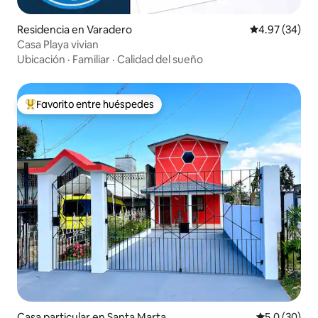
Residencia en Varadero
Calificación p
4.97 (34)
Casa Playa vivian
Ubicación
·
Familiar
·
Calidad del sueño
Favorito entre huéspedes
De los mejores en Favorito entre huéspedes
Casa particular en Santa Marta
Calificación
5.0 (30)