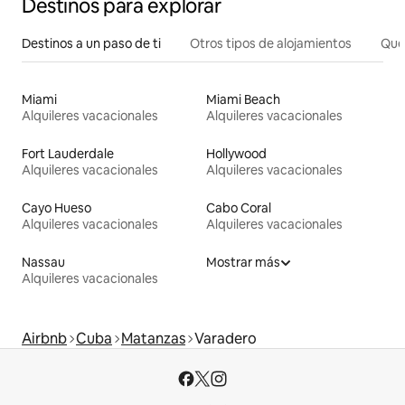
Destinos para explorar
Destinos a un paso de ti
Otros tipos de alojamientos
Qué
Miami
Miami Beach
Alquileres vacacionales
Alquileres vacacionales
Fort Lauderdale
Hollywood
Alquileres vacacionales
Alquileres vacacionales
Cayo Hueso
Cabo Coral
Alquileres vacacionales
Alquileres vacacionales
Nassau
Mostrar más
Alquileres vacacionales
Airbnb
Cuba
Matanzas
Varadero