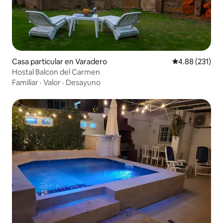
Casa particular en Varadero
Calificación p
4.88 (231)
Hostal Balcon del Carmen
Familiar
·
Valor
·
Desayuno