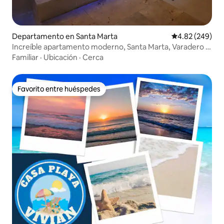
Departamento en Santa Marta
Calificación pr
4.82 (249)
Increíble apartamento moderno, Santa Marta, Varadero +
wifi
Familiar
·
Ubicación
·
Cerca
Favorito entre huéspedes
Favorito entre huéspedes