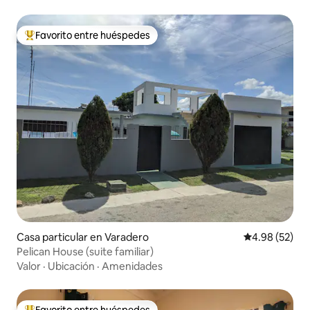
Favorito entre huéspedes
De los mejores en Favorito entre huéspedes
Casa particular en Varadero
Calificación p
4.98 (52)
Pelican House (suite familiar)
Valor
·
Ubicación
·
Amenidades
Favorito entre huéspedes