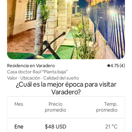
Residencia en Varadero
Calificación
4.75 (4)
Casa doctor Raúl “Planta baja”
Valor
·
Ubicación
·
Calidad del sueño
¿Cuál es la mejor época para visitar
Varadero?
Mes
Precio
Temp.
promedio
promedio
Ene
$48 USD
21 °C