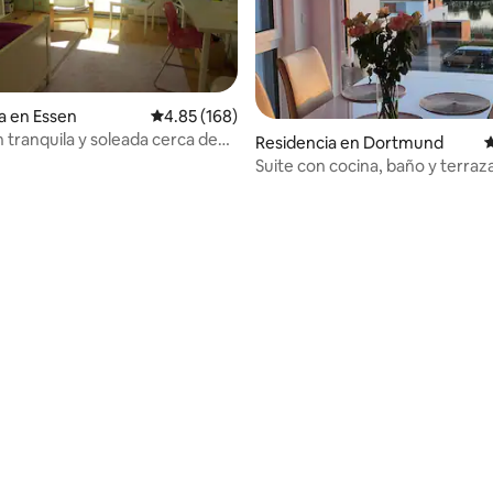
a en Essen
Calificación promedio: 4.85 de 5; 168 evaluac
4.85 (168)
n tranquila y soleada cerca de
Residencia en Dortmund
C
4.83 de 5; 143 evaluaciones
Fair Essen/Düsseld
Suite con cocina, baño y terraza
azotea en el lago Phönixsee