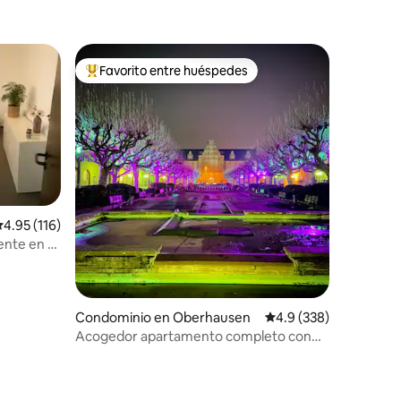
Favorito entre huéspedes
re huéspedes
De los mejores en Favorito entre huéspedes
alificación promedio: 4.95 de 5; 116 evaluaciones
4.95 (116)
nte en el
Condominio en Oberhausen
Calificación promedio:
4.9 (338)
Acogedor apartamento completo con
vistas al campo