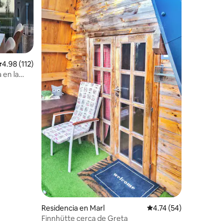
iones
alificación promedio: 4.98 de 5; 112 evaluaciones
4.98 (112)
 en la
Residencia en Marl
Calificación promedio:
4.74 (54)
Finnhütte cerca de Greta