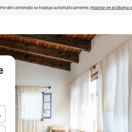
rte del contenido se tradujo automáticamente. 
Mostrar en el idioma o
e
vegar usando las teclas de las flechas hacia arriba y hacia abajo, o b