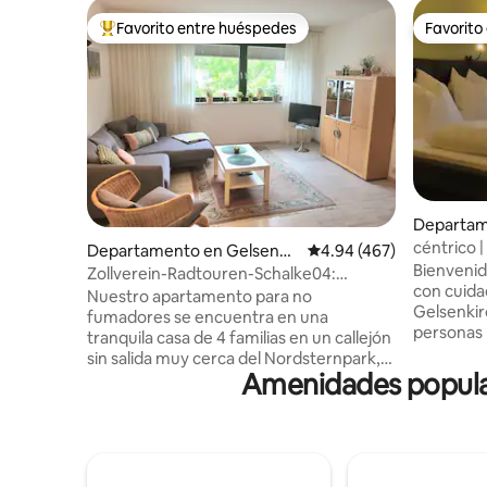
Favorito entre huéspedes
Favorito
De los mejores en Favorito entre huéspedes
Favorito
Departam
chen
céntrico 
Departamento en Gelsenkir
Calificación promedio: 
4.94 (467)
65pulgada
Bienveni
chen
Zollverein-Radtouren-Schalke04:
con cuid
¡Central y tranquilo!
Nuestro apartamento para no
Gelsenkir
fumadores se encuentra en una
personas 
tranquila casa de 4 familias en un callejón
cómoda. L
sin salida muy cerca del Nordsternpark,
Gelsenkir
Amenidades popular
punto de partida de muchos recorridos
tus desti
en bicicleta (ruta industrial). A unos 4 km
incluido e
se encuentra la mina Zollverein con el
público e
Museo del Ruhr. Se puede llegar
centro de 
rápidamente al gasómetro de
Disfruta d
Oberhausen, al tetraedro de Bottrop, al