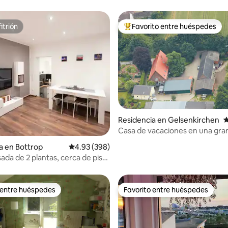
itrión
Favorito entre huéspedes
itrión
De los mejores en Favorito ent
Residencia en Gelsenkirchen
C
Casa de vacaciones en una gran
io: 5 de 5; 52 evaluaciones
Gelsenkirchen
a en Bottrop
Calificación promedio: 4.93 de 5; 398 evaluac
4.93 (398)
ada de 2 plantas, cerca de pista
cubierta y Centro
 entre huéspedes
Favorito entre huéspedes
 entre huéspedes
Favorito entre huéspedes