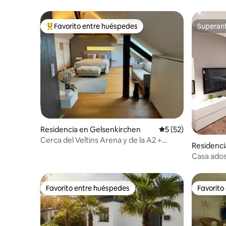
Favorito entre huéspedes
Superanf
De los mejores en Favorito entre huéspedes
Superanf
Residencia en Gelsenkirchen
Calificación promed
5 (52)
Cerca del Veltins Arena y de la A2 +
Residenci
servicio de traslado
Casa ados
de esquí 
Favorito entre huéspedes
Favorito
Favorito entre huéspedes
Favorito