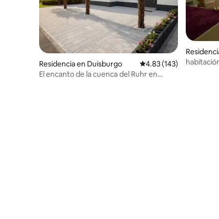
Residenci
habitació
Residencia en Duisburgo
Calificación promedio: 
4.83 (143)
Folkwang 
El encanto de la cuenca del Ruhr en
Duisburgo