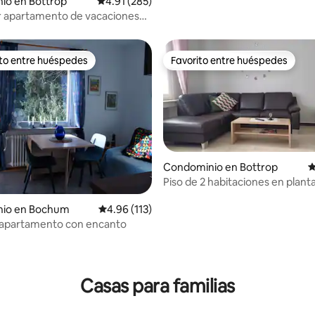
io en Bottrop
Calificación promedio: 4.91 de 5; 285 evaluac
4.91 (285)
 apartamento de vacaciones
cho 2.0
ito entre huéspedes
Favorito entre huéspedes
ejores en Favorito entre huéspedes
Favorito entre huéspedes
Condominio en Bottrop
C
Piso de 2 habitaciones en planta
un callejón sin salida tranquilo.
4.95 de 5; 259 evaluaciones
io en Bochum
Calificación promedio: 4.96 de 5; 113 evaluac
4.96 (113)
apartamento con encanto
Casas para familias