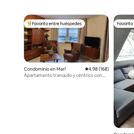
Favorito entre huéspedes
Favorito
De los mejores en Favorito entre huéspedes
Favorito
Condominio en Marl
Calificación promedio: 
4.98 (168)
Apartamento tranquilo y céntrico con
terraza