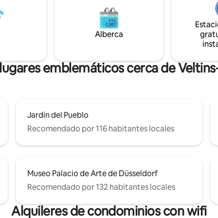
área de Ruhr o explora el parque
un largo día, podréis descansar
 Si llegas en auto, el
nuestro espacioso apartamento 
miento en los alrededores
Estac
Esperamos contar con vuestra 
es gratuito. Espero con ansia tu
Alberca
gratu
inst
lugares emblemáticos cerca de Veltin
Jardín del Pueblo
Recomendado por 116 habitantes locales
Museo Palacio de Arte de Düsseldorf
Recomendado por 132 habitantes locales
Alquileres de condominios con wifi