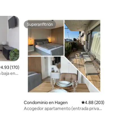
iones
Superanfitrión
Superanfitrión
alificación promedio: 4.93 de 5; 170 evaluaciones
4.93 (170)
 baja en
iones
Condominio en Hagen
Calificación promedio: 
4.88 (203)
Acogedor apartamento (entrada privada
+ terraza)