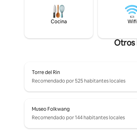
sobre el 
parque paisajístico de Duisburgo, al
adyacente.
centro comercial Centr O, y a muchos
estaciona
otros lugares. En Gelsenkirchen: Veltins-
cercanos 
Cocina
Wifi
Arena (Schalke-Arena), el zoológico
visita!
«Zoom Erlebniswelt», Nordsternpark con
anfiteatro, MIR
Otros 
Torre del Rin
Recomendado por 525 habitantes locales
Museo Folkwang
Recomendado por 144 habitantes locales