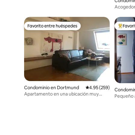
Condomin
Acogedor
bajo el te
Favorito entre huéspedes
Favor
Favorito entre huéspedes
De los m
Condominio en Dortmund
Calificación promedio: 
4.95 (259)
Condomin
Apartamento en una ubicación muy
Pequeño 
céntrica