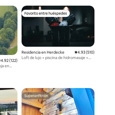
Favorito entre huéspedes
re huéspedes
Favorito entre huéspedes
Residencia en Herdecke
Calificación promedio: 
4.93 (510)
Loft de lujo + piscina de hidromasaje +
alificación promedio: 4.92 de 5; 122 evaluaciones
4.92 (122)
cocina y baño de diseño ⭐⭐⭐⭐⭐
ja en
iones
Superanfitrión
Superanfitrión