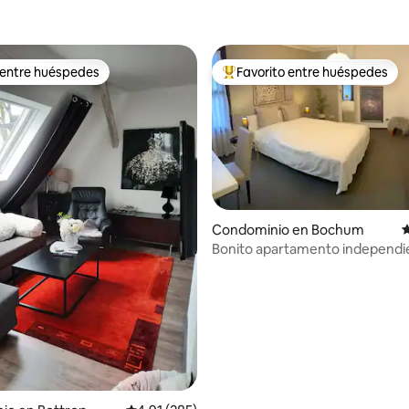
 entre huéspedes
Favorito entre huéspedes
 entre huéspedes
De los mejores en Favorito ent
4.98 de 5; 168 evaluaciones
Condominio en Bochum
C
Bonito apartamento independie
sur de Bochum