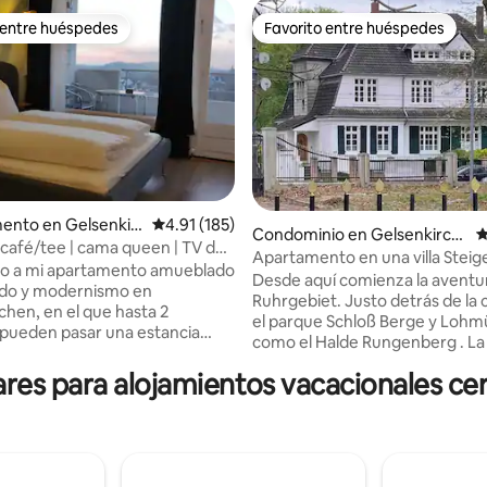
 entre huéspedes
Favorito entre huéspedes
 entre huéspedes
Favorito entre huéspedes
ento en Gelsenkir
Calificación promedio: 4.91 de 5; 185 evaluac
4.91 (185)
Condominio en Gelsenkirch
C
| café/tee | cama queen | TV de
4.94 de 5; 467 evaluaciones
en
Apartamento en una villa Steig
s | Balcón
do a mi apartamento amueblado
Gelsenkirchen Buer
Desde aquí comienza la aventur
ado y modernismo en
Ruhrgebiet. Justo detrás de la casa están
chen, en el que hasta 2
el parque Schloß Berge y Lohmü
pueden pasar una estancia
como el Halde Rungenberg . La ruta del
a ubicación es muy céntrica en
ferrocarril de mineral comienza aquí y
chen, por lo que puedes llegar a
es para alojamientos vacacionales cer
también se puede llegar a pie al
nos en muy poco tiempo,
Arena. ¡El parque de aventuras Zoom
l Veltins Arena con transporte
Erlebnisspark o el Centro Ober
n menos de 30 minutos o el
parque Nordsternpark y la min
la ciudad a pie en 5 minutos.
carbón Zeche Zollverein están 
e las impresionantes vistas
distancia en autobús y tren! Y al final de