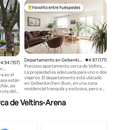
Departam
Favorito entre huéspedes
Favor
De los mejores en Favorito entre huéspedes
De los 
hen
Gelsenkir
A poca di
nuestro 
una urban
familiare
planta su
completa
en una z
bien comu
iones
Departamento en Gelsenkir
Calificación promedio:
4.97 (171)
transport
alificación promedio: 4.94 de 5; 157 evaluaciones
4.94 (157)
chen
Precioso apartamento cerca de Veltins
apartame
er
Arena
La propiedad es adecuada para uno o dos
es adecuado
a en el
viajeros. El departamento está ubicado
de numer
en Gelsenkirchen-Buer, en una zona
relajarte
hle, así
residencial tranquila y exclusiva, pero a
poca distancia a pie del centro de la
ciudad de Buer. Descripción: -
ca de Veltins-Arena
 Veltins-
Departamento luminoso de 2
habitaciones en el primer piso. - Balcón
hausen, el
grande. - 50 metros cuadrados con cama
a de
matrimonial. - Lugar de estacionamiento
a poca
fuera de la casa. - Wi-Fi gratis. - Amazon