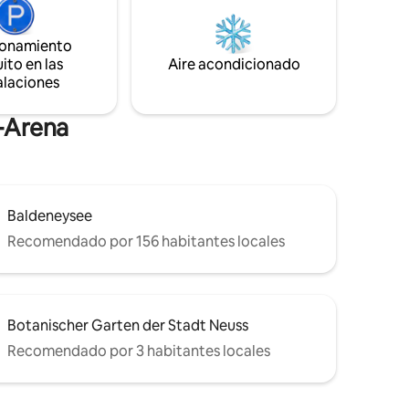
Firestick para Netflix, Disney+,
 en
bibliotecas multimedia - aire
familiar.
acondicionado - Agua, café y té
ionamiento
presencia
disponibles
ito en las
Aire acondicionado
alaciones
s-Arena
Baldeneysee
Recomendado por 156 habitantes locales
Botanischer Garten der Stadt Neuss
Recomendado por 3 habitantes locales