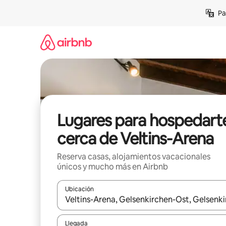
Ir
Pa
al
contenido
Lugares para hospedart
cerca de Veltins-Arena
Reserva casas, alojamientos vacacionales
únicos y mucho más en Airbnb
Ubicación
Cuando los resultados estén disponibles, podrás na
Llegada