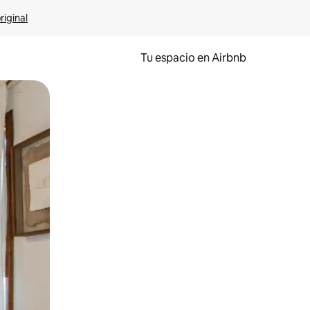
riginal
Tu espacio en Airbnb
ien tocando y deslizando la pantalla.