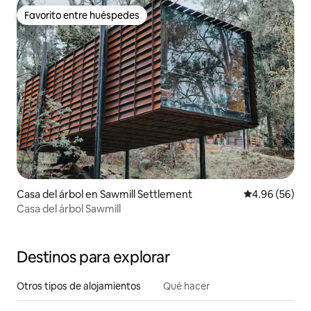
Favorito entre huéspedes
Favorito entre huéspedes
Casa del árbol en Sawmill Settlement
Calificación p
4.96 (56)
Casa del árbol Sawmill
Destinos para explorar
Otros tipos de alojamientos
Qué hacer