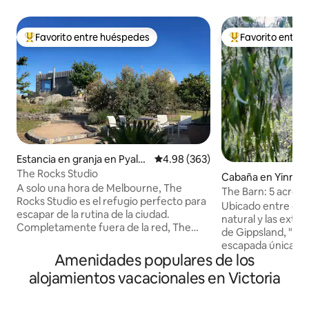
Favorito entre huéspedes
Favorito entre
De los mejores en Favorito entre huéspedes
De los mejores en
Estancia en granja en Pyalo
Calificación promedio: 4.98 de 5
4.98 (363)
ng
The Rocks Studio
Cabaña en Yinnar
A solo una hora de Melbourne, The
The Barn: 5 acres d
Rocks Studio es el refugio perfecto para
con vistas
Ubicado entre el 
escapar de la rutina de la ciudad.
natural y las exten
Completamente fuera de la red, The
de Gippsland, "Th
Rocks Studio está encaramado entre
escapada única al 
gigantescas rocas de granito en una
Amenidades populares de los
naturaleza. Relája
propiedad de ovejas de cien acres. Goza
bosque privado con 
alojamientos vacacionales en Victoria
de unas vistas verdaderamente
interior, disfruta 
espectaculares, cercanas y lejanas, a
cuidadosamente se
través de la Gran Cordillera Divisoria. El