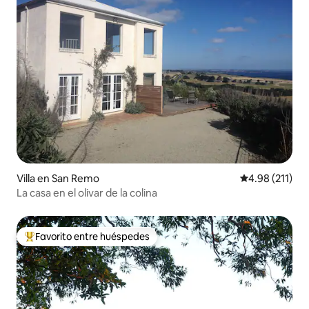
Villa en San Remo
Calificación p
4.98 (211)
La casa en el olivar de la colina
Favorito entre huéspedes
De los mejores en Favorito entre huéspedes