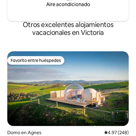
Aire acondicionado
Otros excelentes alojamientos
vacacionales en Victoria
Favorito entre huéspedes
Favorito entre huéspedes
Domo en Agnes
Calificación pr
4.97 (248)