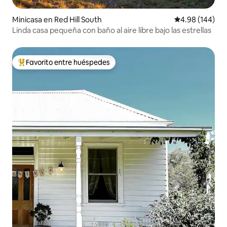
Minicasa en Red Hill South
Calificación pr
4.98 (144)
Linda casa pequeña con baño al aire libre bajo las estrellas
Favorito entre huéspedes
De los mejores en Favorito entre huéspedes