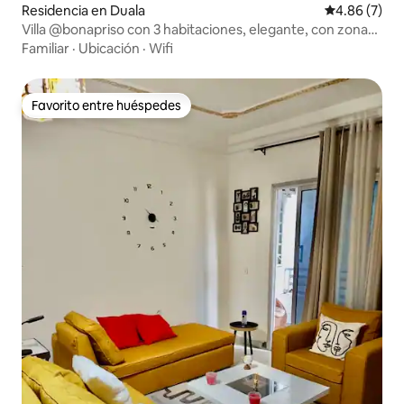
Residencia en Duala
Calificación
4.86 (7)
Villa @bonapriso con 3 habitaciones, elegante, con zona
de barbacoa y wifi
Familiar
·
Ubicación
·
Wifi
Favorito entre huéspedes
Favorito entre huéspedes