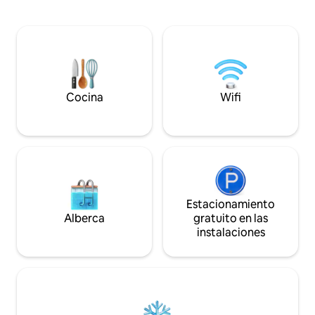
pavimentada. No muy lejos de Sorepco,
acondicionado - u
en la glorieta de Baho... 🛡️ Seguridad y
privado seguro - 
comodidad 👮‍♂️ Vigilante 24 horas 🔌
ideal para viajes d
Electricidad continua a través de un
privadas Servicio de transporte con
grupo electrógeno (también alimenta el
conductor disponib
aire acondicionado) 💧 Agua continua a
suplemento. Posibilidad de transformar
través de perforación 🔥 Agua caliente 🌐
en 3 habitaciones 
Wifi a través de fibra óptica ❄️ Aire
Cocina
Wifi
acondicionado en la sala de estar y el
dormitorio ✨Cerradura conectada
Estacionamiento
Alberca
gratuito en las
instalaciones