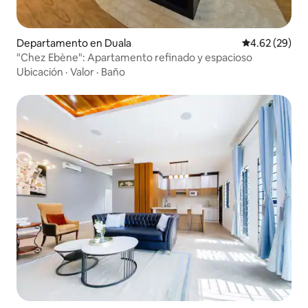
Departamento en Duala
Calificación p
4.62 (29)
"Chez Ebène": Apartamento refinado y espacioso
Ubicación
·
Valor
·
Baño