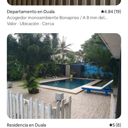
Departamento en Duala
Calificación 
4.84 (19)
Acogedor monoambiente Bonapriso / A 8 min del
aeropuerto
Valor
·
Ubicación
·
Cerca
Residencia en Duala
Calificac
5 (8)