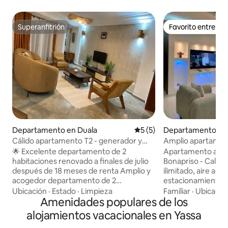
Superanfitrión
Favorito entre h
Superanfitrión
Favorito entre h
Departamento en Duala
Calificación promedio: 5 de
5 (5)
Departamento en 
Cálido apartamento T2 - generador y
Amplio apartament
perforación
🌟 Excelente departamento de 2
Apartamento acog
habitaciones renovado a finales de julio
Bonapriso - Calle Cho
después de 18 meses de renta Amplio y
ilimitado, aire aco
acogedor departamento de 2
estacionamiento p
habitaciones en el segundo piso de un
autónoma e ideal 
Ubicación
·
Estado
·
Limpieza
Familiar
·
Ubicació
edificio de fácil acceso. 📍 Ubicado en
Amenidades populares de los
familias. - un acceso rápido a los lugares
Bonamoussadi - Santa Bárbara, a 3
de interés - un en
alojamientos vacacionales en Yassa
minutos a pie de la carretera
seguro - Wifi ilimit