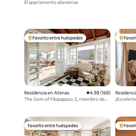
El apartamento ateniense
Favorito entre huéspedes
Favor
De los mejores en Favorito entre huéspedes
De los m
Residencia en Atenas
Calificación promedio: 
4.98 (168)
Residenci
The Gem of Filopappou 2, miembro de
¡Excelent
Luxury Drops
Acrópolis
Favorito entre huéspedes
Favor
Favorito entre huéspedes
De los m