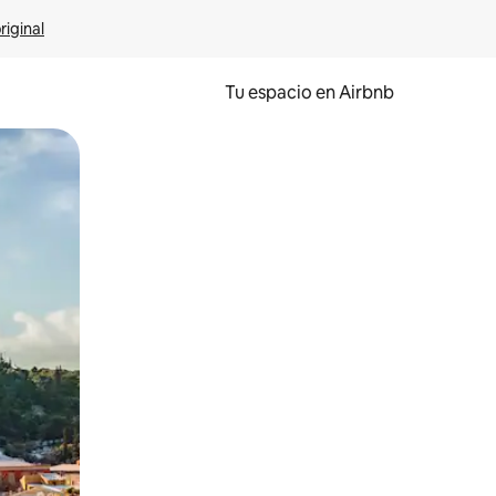
riginal
Tu espacio en Airbnb
ien tocando y deslizando la pantalla.