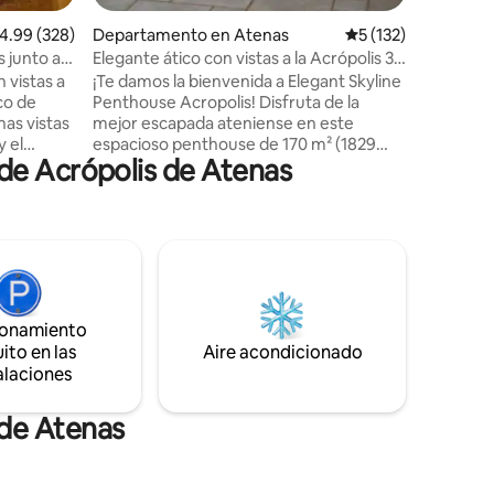
alificación promedio: 4.99 de 5; 328 evaluaciones
4.99 (328)
Departamento en Atenas
Calificación promed
5 (132)
s junto a
Elegante ático con vistas a la Acrópolis 3
dormitorios|2 baños
 vistas a
¡Te damos la bienvenida a Elegant Skyline
ico de
Penthouse Acropolis! Disfruta de la
nas vistas
mejor escapada ateniense en este
y el
espacioso penthouse de 170 m² (1829
de Acrópolis de Atenas
s a pie de
pies cuadrados) en el octavo piso. Este
raki, a
lujoso refugio es perfecto para familias o
 centro
grupos, con 3 recámaras, 2 baños, una
o de la
cocina totalmente equipada y amplios
el
balcones que ofrecen vistas
odos los
impresionantes de la Acrópolis. Ubicado
 como el
a pocos pasos del Museo de la Acrópolis y
rdín
de la entrada a la Acrópolis, estarás en el
ionamiento
 la colina
corazón del encanto histórico de Atenas
ito en las
Aire acondicionado
ponible.
mientras disfrutas de las comodidades
alaciones
modernas.
 de Atenas