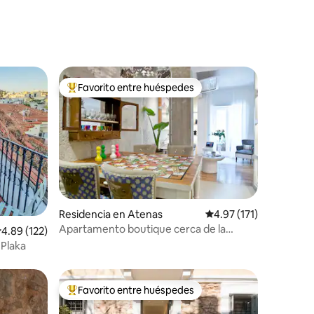
Favorito entre huéspedes
De los mejores en Favorito entre huéspedes
iones
Residencia en Atenas
Calificación promedio:
4.97 (171)
Apartamento boutique cerca de la
alificación promedio: 4.89 de 5; 122 evaluaciones
4.89 (122)
Acrópolis
 Plaka
Favorito entre huéspedes
De los mejores en Favorito entre huéspedes