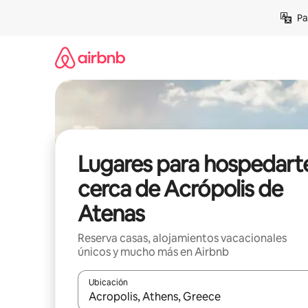
Ir
Pa
al
contenido
Lugares para hospedart
cerca de Acrópolis de
Atenas
Reserva casas, alojamientos vacacionales
únicos y mucho más en Airbnb
Ubicación
Cuando los resultados estén disponibles, podrás na