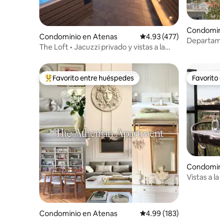
Condomin
Condominio en Atenas
Calificación promedio: 
4.93 (477)
Departame
The Loft • Jacuzzi privado y vistas a la
la calle p
Acrópolis
distancia 
Favorito entre huéspedes
Favorito
De los mejores en Favorito entre huéspedes
Favorito
Condomin
Vistas a l
2 dormito
Condominio en Atenas
Calificación promedio: 
4.99 (183)