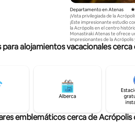
en el jacuzzi después de un
 paseo. También tendrás
Departamento en Atenas
C
 ✓Todas las comodidades
¡Vista privilegiada de la Acrópoli
s. Wifi ✓gratuito. ✓Cafetera
lugares históricos!
¡Este impresionante estudio con
 cápsulas gratuitas. ✓ TV
la Acrópolis en el centro histór
da para Netflix).
Monastiraki Atenas te ofrece u
impresionantes de la Acrópolis 
para alojamientos vacacionales cerca 
Partenón! A solo cuatro minuto
la estación de metro de Monasti
diez minutos a pie del hermoso
histórico de Plaka hasta el muse
Acrópolis y la famosa entrada d
Partenón. A poca distancia de t
lugares de interés de la ciudad,
Templo de Zeus Olímpico, el Ja
Estac
Nacional, el Estadio Panatenaico,
Alberca
gratu
Filopappou y más. Ascensor dis
inst
ares emblemáticos cerca de Acrópolis