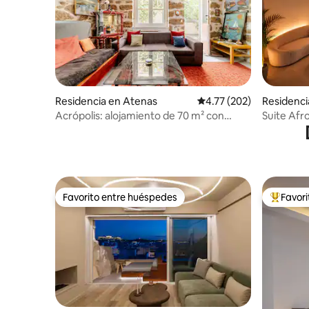
Residencia en Atenas
Calificación promedio: 
4.77 (202)
Residenci
Acrópolis: alojamiento de 70 m² con
Suite Afr
ambiente de construcción en piedra
jacuzzi y
Favorito entre huéspedes
Favor
Favorito entre huéspedes
De los m