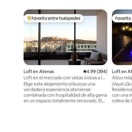
Favorito entre huéspedes
Favorito
De los mejores en Favorito entre huéspedes
Favorito
Loft en Atenas
Calificación promedio: 
4.99 (394)
Loft en A
Loft en el mercado con vistas únicas a la
Ático rela
Acrópolis
jacuzzi
Elige este alojamiento si buscas una
¡Vaya! ¡Qu
verdadera experiencia ateniense
Residence 
combinada con hospitalidad de alta gama
con una ma
en un espacio totalmente renovado. El
colina de 
Market Loft se encuentra en el corazón
¡Un espac
del centro histórico, cerca de las
una ubica
principales estaciones de metro y a poca
moderno! Disfruta de una botella de v
distancia a pie de todos los lugares de
de cortes
interés y atracciones. Tiene una vista
estancia 