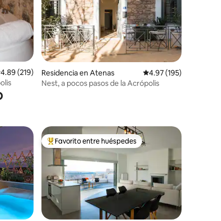
iones
alificación promedio: 4.89 de 5; 219 evaluaciones
4.89 (219)
Residencia en Atenas
Calificación promedio: 
4.97 (195)
olis
Nest, a pocos pasos de la Acrópolis
o
Favorito entre huéspedes
De los mejores en Favorito entre huéspedes