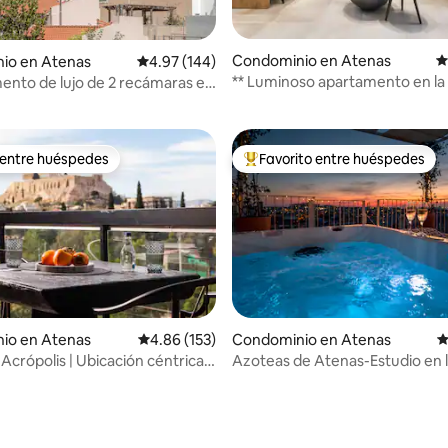
Condominio en Atenas
C
io en Atenas
Calificación promedio: 4.97 de 5; 144 evaluac
4.97 (144)
4.93 de 5; 477 evaluaciones
** Luminoso apartamento en la
nto de lujo de 2 recámaras en
la Acrópolis, balcón de ensueño
eatonal de la Acrópolis, a poca
a pie de Plaka
 entre huéspedes
Favorito entre huéspedes
 entre huéspedes
De los mejores en Favorito ent
io en Atenas
Calificación promedio: 4.86 de 5; 153 evaluac
4.86 (153)
Condominio en Atenas
C
a Acrópolis | Ubicación céntrica |
Azoteas de Atenas-Estudio en 
rios
Acrópolis con jacuzzi y vistas
4.99 de 5; 183 evaluaciones