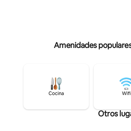
única de la ciudad desde las montañas
Relájate 
hasta el mar, incluyendo un gran plano de
ajetreado día de
la Acrópolis y la colina del Licabeto. Está
acceso a:
diseñado de forma minimalista con
necesaria
acabados de alta gama, estética lujosa y
expreso y
equipamiento nuevo.
(configura
Amenidades populares 
Cocina
Wifi
Otros lug