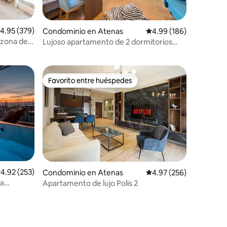
alificación promedio: 4.95 de 5; 379 evaluaciones
4.95 (379)
iones
Condominio en Atenas
Calificación promedio: 
4.99 (186)
 zona de
Lujoso apartamento de 2 dormitorios
 **
con vistas al Museo de la Acrópolis
Favorito entre huéspedes
re huéspedes
Favorito entre huéspedes
iones
alificación promedio: 4.92 de 5; 253 evaluaciones
4.92 (253)
Condominio en Atenas
Calificación promedio: 
4.97 (256)
la
Apartamento de lujo Polis 2