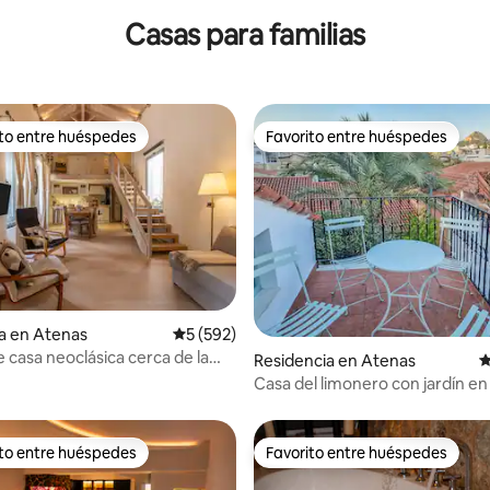
Casas para familias
ito entre huéspedes
Favorito entre huéspedes
ejores en Favorito entre huéspedes
Favorito entre huéspedes
4.98 de 5; 168 evaluaciones
a en Atenas
Calificación promedio: 5 de 5; 592 evaluac
5 (592)
e casa neoclásica cerca de la
Residencia en Atenas
C
!
Casa del limonero con jardín en
ito entre huéspedes
Favorito entre huéspedes
ejores en Favorito entre huéspedes
Favorito entre huéspedes