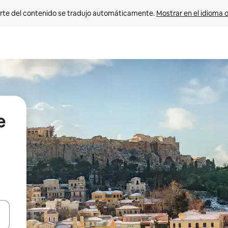
rte del contenido se tradujo automáticamente. 
Mostrar en el idioma o
e
vegar usando las teclas de las flechas hacia arriba y hacia abajo, o b