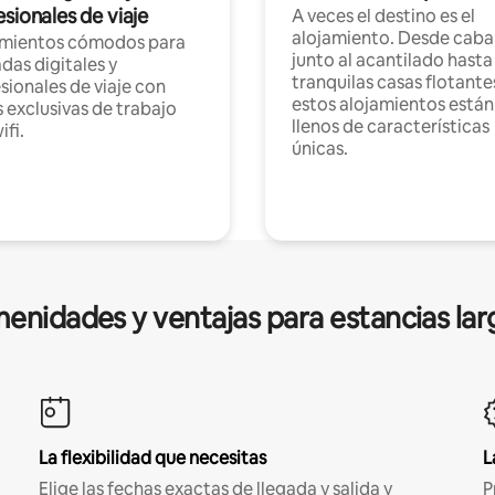
sionales de viaje
A veces el destino es el
alojamiento. Desde caba
amientos cómodos para
junto al acantilado hasta
as digitales y
tranquilas casas flotante
sionales de viaje con
estos alojamientos están
 exclusivas de trabajo
llenos de características
ifi.
únicas.
enidades y ventajas para estancias lar
La flexibilidad que necesitas
L
Elige las fechas exactas de llegada y salida y
P