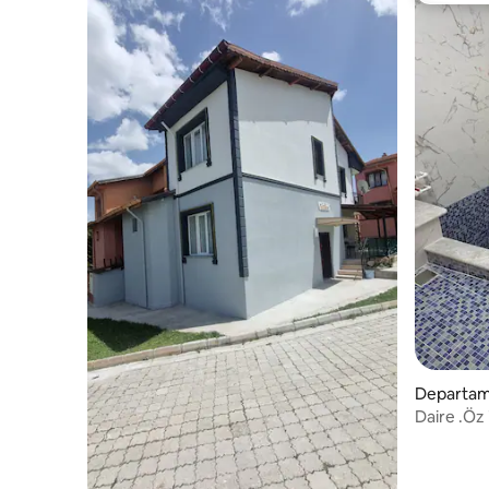
Departam
Daire .Öz 