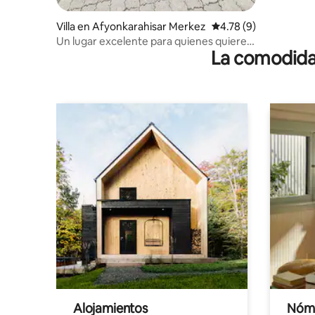
Villa en Afyonkarahisar Merkez
Calificación promedio
4.78 (9)
Un lugar excelente para quienes quieren
La comodidad
hacerlo perfecto
Alojamientos
Nóma