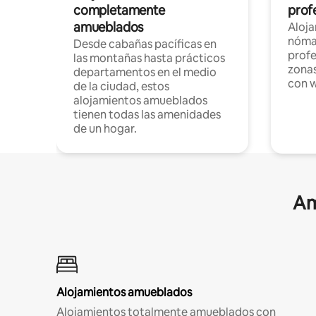
completamente
profe
amueblados
Aloj
nómad
Desde cabañas pacíficas en
profe
las montañas hasta prácticos
zonas
departamentos en el medio
con w
de la ciudad, estos
alojamientos amueblados
tienen todas las amenidades
de un hogar.
Am
Alojamientos amueblados
Alojamientos totalmente amueblados con