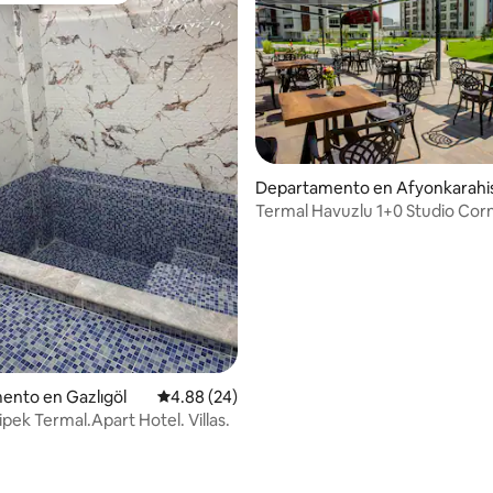
Departamento en Afyonkarahi
Termal Havuzlu 1+0 Studio Cor
Apartment
ento en Gazlıgöl
Calificación promedio: 4.88 de 5; 24 evaluac
4.88 (24)
ipek Termal.Apart Hotel. Villas.