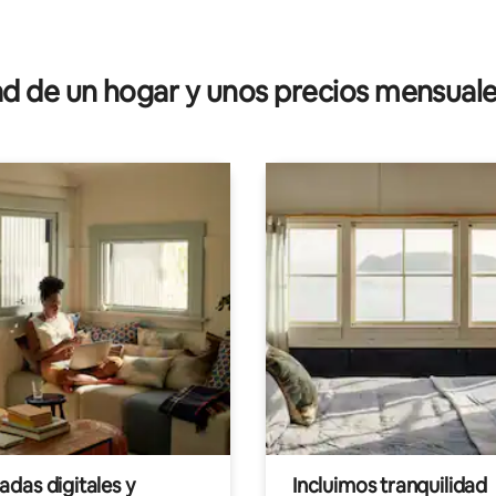
: 4.78 de 5; 9 evaluaciones
 de un hogar y unos precios mensuale
das digitales y
Incluimos tranquilidad