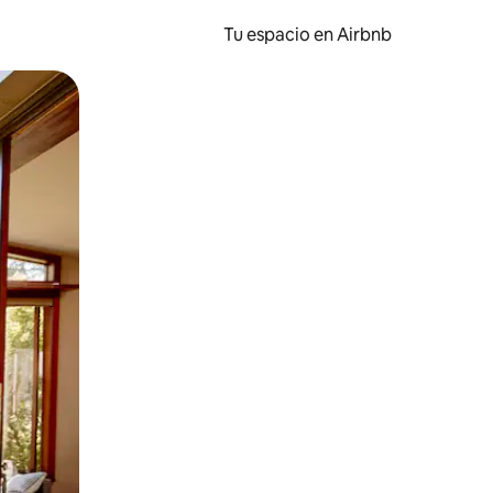
Tu espacio en Airbnb
ien tocando y deslizando la pantalla.