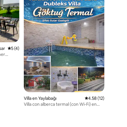
sar
Calificación promedio: 5 de 5; 4 evaluaciones
5 (4)
ner
Villa en Yaylabağı
Calificación promedio
4.58 (12)
iones
Villa con alberca termal (con Wi-Fi) en
renta en Gazlıgöl, Afyon