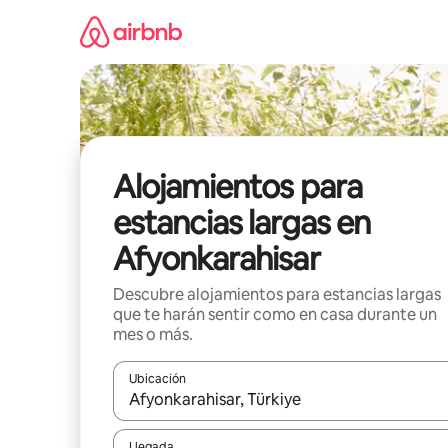
Ir
al
contenido
Alojamientos para
estancias largas en
Afyonkarahisar
Descubre alojamientos para estancias largas
que te harán sentir como en casa durante un
mes o más.
Ubicación
Cuando los resultados estén disponibles, podrás na
Llegada