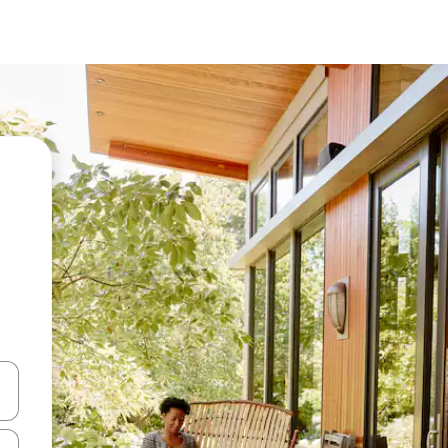
vegar usando las teclas de las flechas hacia arriba y hacia abajo, o b