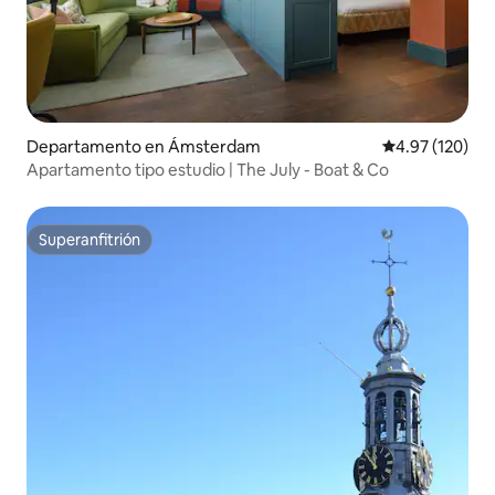
Departamento en Ámsterdam
Calificación p
4.97 (120)
Apartamento tipo estudio | The July - Boat & Co
Superanfitrión
Superanfitrión