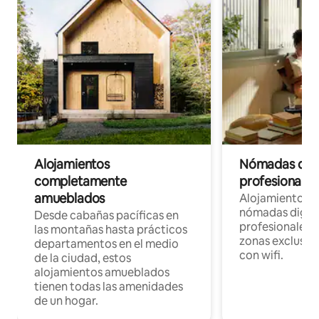
Alojamientos
Nómadas digit
completamente
profesionales 
amueblados
Alojamientos 
nómadas digita
Desde cabañas pacíficas en
profesionales d
las montañas hasta prácticos
zonas exclusiva
departamentos en el medio
con wifi.
de la ciudad, estos
alojamientos amueblados
tienen todas las amenidades
de un hogar.