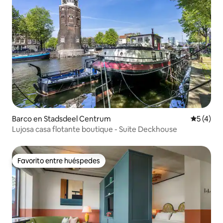
Barco en Stadsdeel Centrum
Calificac
5 (4)
Lujosa casa flotante boutique - Suite Deckhouse
Favorito entre huéspedes
Favorito entre huéspedes