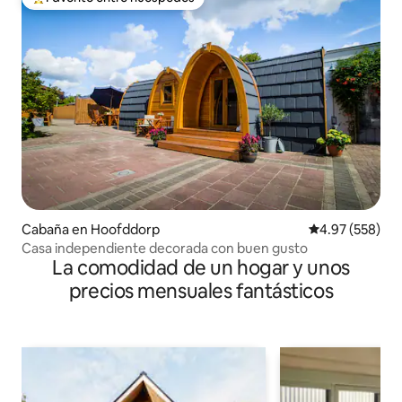
De los mejores en Favorito entre huéspedes
Cabaña en Hoofddorp
Calificación pr
4.97 (558)
Casa independiente decorada con buen gusto
La comodidad de un hogar y unos
precios mensuales fantásticos