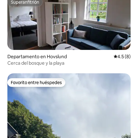
Superanfitrión
Superanfitrión
Departamento en Hovslund
Calificació
4.5 (8)
Cerca del bosque y la playa
Favorito entre huéspedes
Favorito entre huéspedes