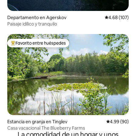
Departamento en Agerskov
Calificación pr
4.68 (107)
Paisaje idílico y tranquilo
Favorito entre huéspedes
De los mejores en Favorito entre huéspedes
Estancia en granja en Tinglev
Calificación p
4.99 (90)
Casa vacacional The Blueberry Farms
La comodidad de un hogar y unos