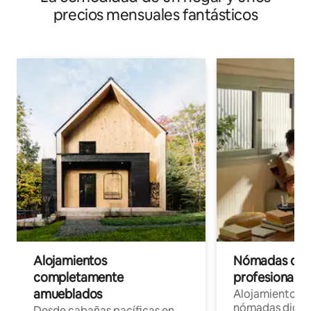
precios mensuales fantásticos
Alojamientos
Nómadas digit
completamente
profesionales 
amueblados
Alojamientos 
nómadas digita
Desde cabañas pacíficas en