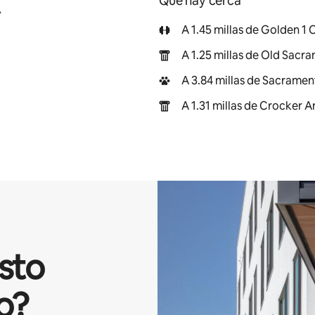
Qué hay cerca
A
A 1.45 millas de Golden 1 
A 1.25 millas de Old Sac
A 3.84 millas de Sacrame
A 1.31 millas de Crocker 
isto
o?