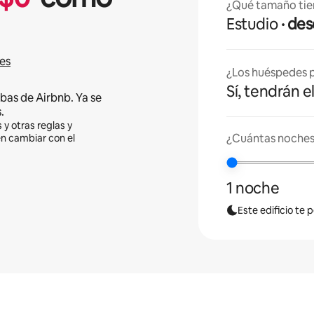
¿Qué tamaño tie
Estudio
· d
es
¿Los huéspedes p
Sí, tendrán e
bas de Airbnb. Ya se
.
 y otras reglas y
¿Cuántas noches
en cambiar con el
1 noche
Este edificio te