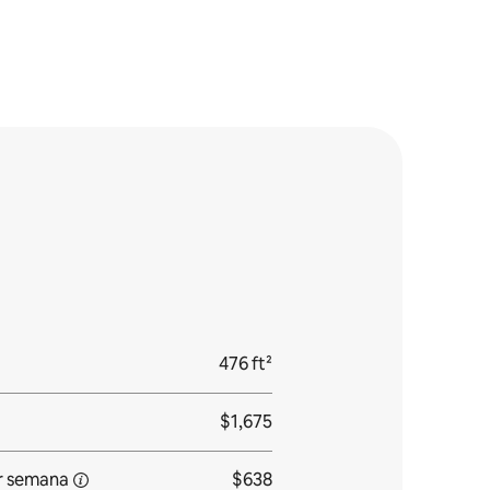
476 ft²
$1,675
r
semana
$638