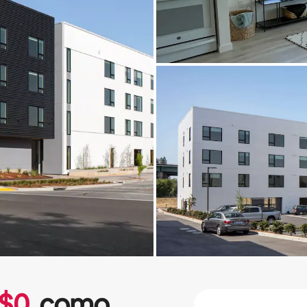
$
0
como