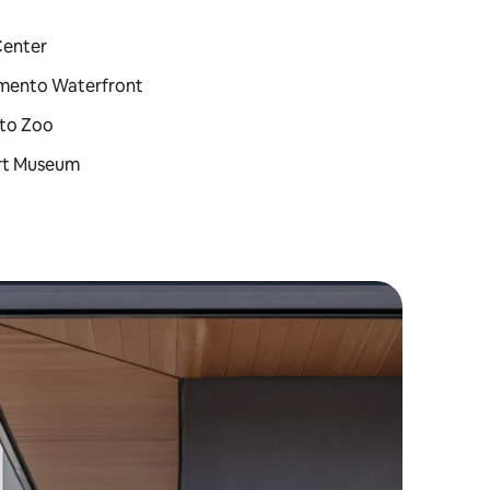
Center
ramento Waterfront
nto Zoo
Art Museum