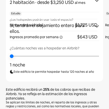
2 habitación
· desde $3,250 USD
al mes
Estudio
E
¿Los huéspedes podrán usar todo el espacio?
$1,725 USD
Sí, tendrán el alojamiento entero para
Renta mensual inicial
Re
ellos.
$643 USD
Ingresos promedio por
semana
In
¿Cuántas noches vas a hospedar en Airbnb?
1 noche
Este edificio te permite hospedar hasta 120 noches al año
Este edificio recibirá un
25%
de los cobros que recibas de
Airbnb. Ya se refleja en la estimación de los ingresos
potenciales.
Se aplican los límites de noches, el reparto de los ingresos y otras
reglas y restricciones, así como las normativas locales, que pueden