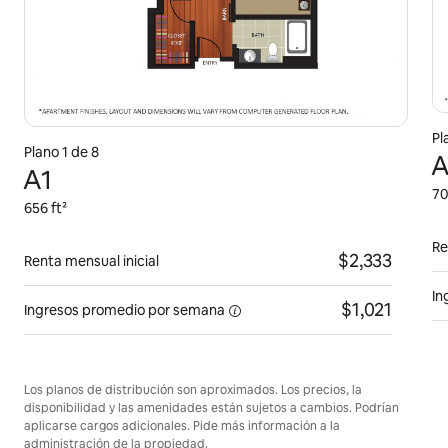
Pl
Plano 1 de 8
A
A1
70
656 ft²
Re
$2,333
Renta mensual inicial
In
$1,021
Ingresos promedio por
semana
Los planos de distribución son aproximados. Los precios, la
disponibilidad y las amenidades están sujetos a cambios. Podrían
aplicarse cargos adicionales. Pide más información a la
administración de la propiedad.