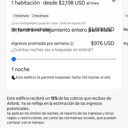
1 habitación
· desde $2,198 USD
al mes
1 recámara
2 recámara
1
¿Los huéspedes podrán usar todo el espacio?
$1,919 USD
Sí, tendrán el alojamiento entero para ellos.
Renta mensual inicial
Re
$976 USD
Ingresos promedio por
semana
In
¿Cuántas noches vas a hospedar en Airbnb?
1 noche
Este edificio te permite hospedar hasta 120 noches al año
Este edificio recibirá un
15%
de los cobros que recibas de
Airbnb. Ya se refleja en la estimación de los ingresos
potenciales.
Se aplican los límites de noches, el reparto de los ingresos y otras
reglas y restricciones, así como las normativas locales, que pueden
cambiar con el tiempo.