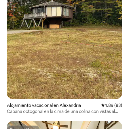
Alojamiento vacacional en Alexandria
Calificación p
4.89 (83)
Cabaña octogonal en la cima de una colina con vistas al
huerto de manzanas