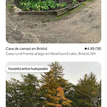
Casa de campo en Brístol
Calificación 
4.89 (18)
Casa rural frente al lago en Newfound Lake, Bristol, NH
Favorito entre huéspedes
Favorito entre huéspedes