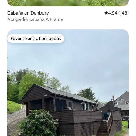
Cabaña en Danbury
Calificación pr
4.94 (148)
Acogedor cabaña A Frame
Favorito entre huéspedes
Favorito entre huéspedes