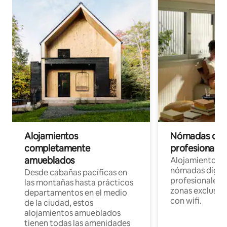
Alojamientos
Nómadas digit
completamente
profesionales 
amueblados
Alojamientos 
nómadas digita
Desde cabañas pacíficas en
profesionales d
las montañas hasta prácticos
zonas exclusiva
departamentos en el medio
con wifi.
de la ciudad, estos
alojamientos amueblados
tienen todas las amenidades