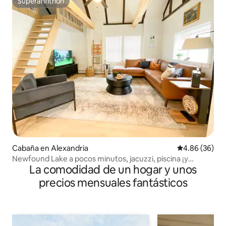
Superanfitrión
Superanfitrión
Cabaña en Alexandria
Calificación p
4.86 (36)
Newfound Lake a pocos minutos, jacuzzi, piscina ¡y
La comodidad de un hogar y unos
mucho más!
precios mensuales fantásticos