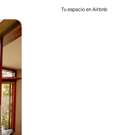
Tu espacio en Airbnb
ien tocando y deslizando la pantalla.