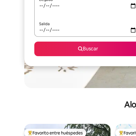
Salida
Buscar
Alo
Favorito entre huéspedes
Favor
De los mejores en Favorito entre huéspedes
De los m