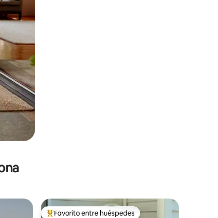
zona
Favorito entre huéspedes
re huéspedes
De los mejores en Favorito entre huéspedes