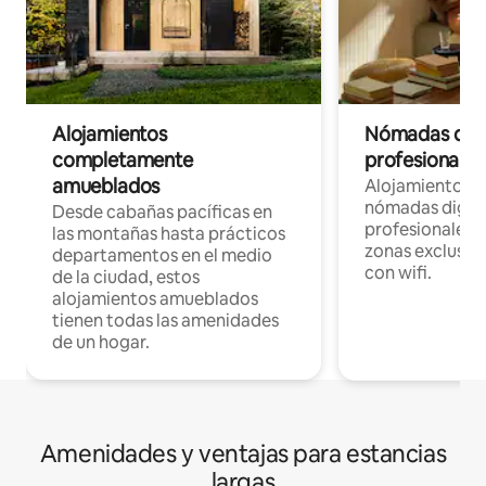
Alojamientos
Nómadas digit
completamente
profesionales 
amueblados
Alojamientos 
nómadas digita
Desde cabañas pacíficas en
profesionales d
las montañas hasta prácticos
zonas exclusiva
departamentos en el medio
con wifi.
de la ciudad, estos
alojamientos amueblados
tienen todas las amenidades
de un hogar.
Amenidades y ventajas para estancias
largas