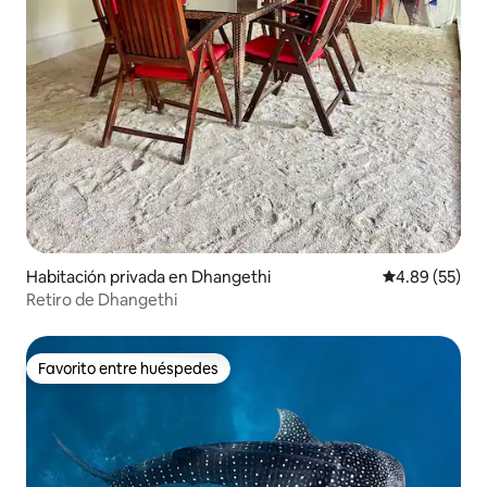
Habitación privada en Dhangethi
Calificación p
4.89 (55)
Retiro de Dhangethi
Favorito entre huéspedes
Favorito entre huéspedes