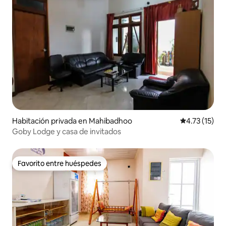
Habitación privada en Mahibadhoo
Calificación 
4.73 (15)
Goby Lodge y casa de invitados
Favorito entre huéspedes
Favorito entre huéspedes