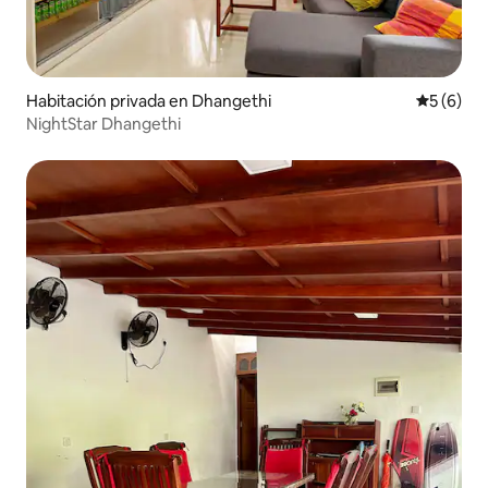
Habitación privada en Dhangethi
Calificac
5 (6)
NightStar Dhangethi