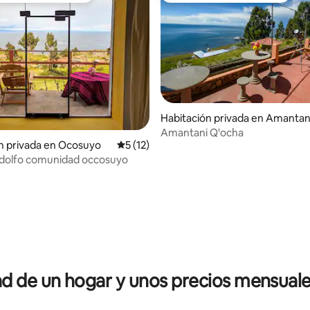
Habitación privada en Amantan
Amantani Q'ocha
n privada en Ocosuyo
Calificación promedio: 5 de 5; 12 evaluac
5 (12)
Adolfo comunidad occosuyo
io: 5 de 5; 22 evaluaciones
 de un hogar y unos precios mensuale