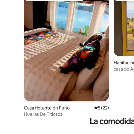
Habitació
casa de 
Casa flotante en Puno
Calificación promed
5 (22)
Huellas De Titicaca
La comodidad