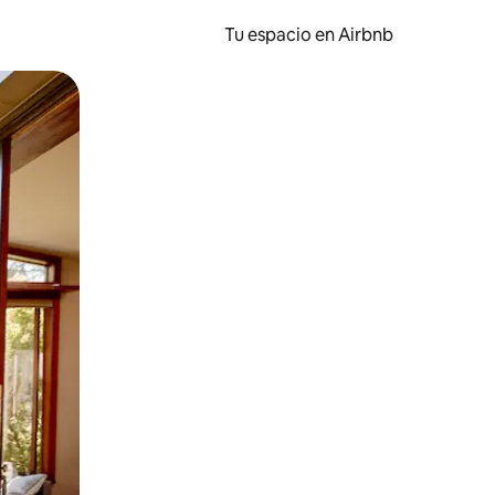
Tu espacio en Airbnb
ien tocando y deslizando la pantalla.