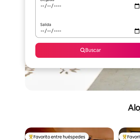
Salida
Buscar
Alo
Favorito entre huéspedes
Favor
De los mejores en Favorito entre huéspedes
De los m