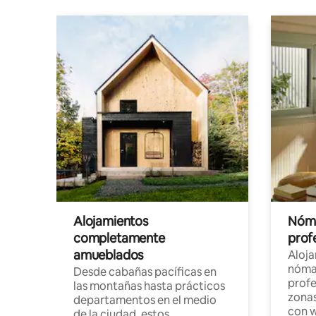
Alojamientos
Nóma
completamente
profe
amueblados
Aloj
nómad
Desde cabañas pacíficas en
profe
las montañas hasta prácticos
zonas
departamentos en el medio
con w
de la ciudad, estos