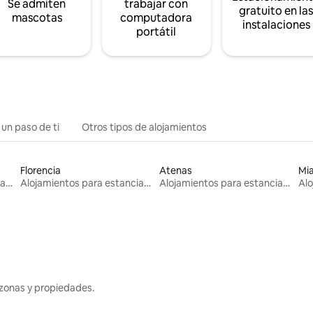
Se admiten
trabajar con
gratuito en la
mascotas
computadora
instalaciones
portátil
 un paso de ti
Otros tipos de alojamientos
Florencia
Atenas
Mi
Alojamientos para estancias largas
Alojamientos para estancias largas
Alojamientos para estancias largas
zonas y propiedades.