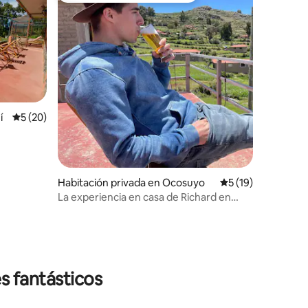
í
Calificación promedio: 5 de 5; 20 evaluaciones
5 (20)
iones
Habitación privada en Ocosuyo
Calificación prome
5 (19)
La experiencia en casa de Richard en
Amantani con mi familia
s fantásticos