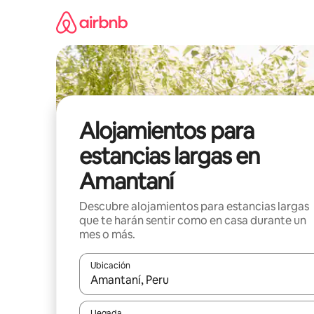
Ir
al
contenido
Alojamientos para
estancias largas en
Amantaní
Descubre alojamientos para estancias largas
que te harán sentir como en casa durante un
mes o más.
Ubicación
Cuando los resultados estén disponibles, podrás na
Llegada