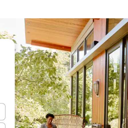
vegar usando las teclas de las flechas hacia arriba y hacia abajo, o b