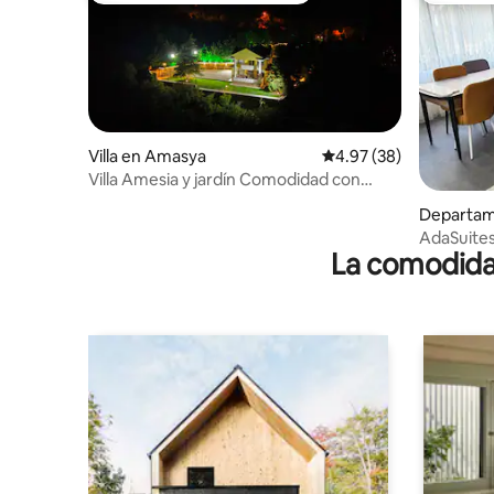
Villa en Amasya
Calificación promedio:
4.97 (38)
Villa Amesia y jardín Comodidad con
vistas únicas.
Departam
AdaSuites
La comodidad
balcón de