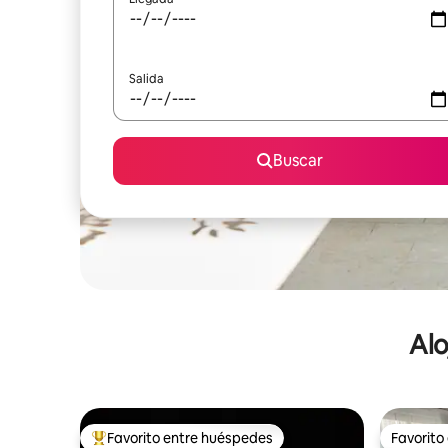
Salida
Buscar
Alo
Favorito entre huéspedes
Favorito
De los mejores en Favorito entre huéspedes
Favorito