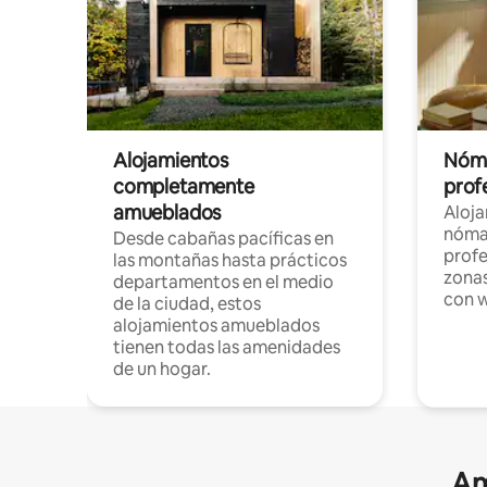
Alojamientos
Nóma
completamente
profe
amueblados
Aloj
nómad
Desde cabañas pacíficas en
profe
las montañas hasta prácticos
zonas
departamentos en el medio
con w
de la ciudad, estos
alojamientos amueblados
tienen todas las amenidades
de un hogar.
Am