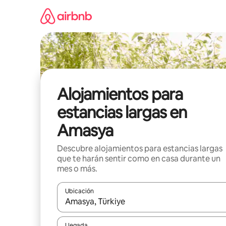
Ir
al
contenido
Alojamientos para
estancias largas en
Amasya
Descubre alojamientos para estancias largas
que te harán sentir como en casa durante un
mes o más.
Ubicación
Cuando los resultados estén disponibles, podrás na
Llegada