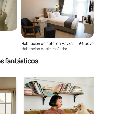
Habitación de hotel en Havza
Nuevo alojamiento
Nuevo
Habitación doble estándar
iones
s fantásticos