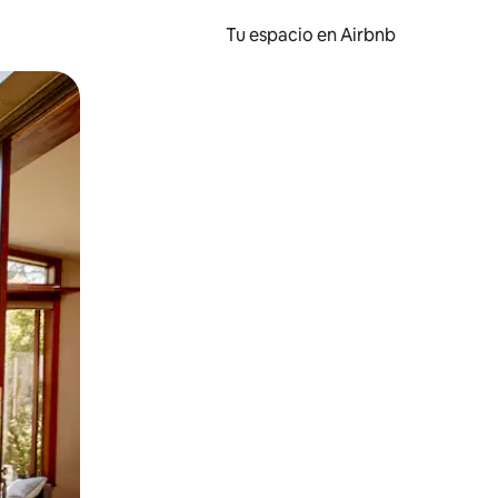
Tu espacio en Airbnb
ien tocando y deslizando la pantalla.