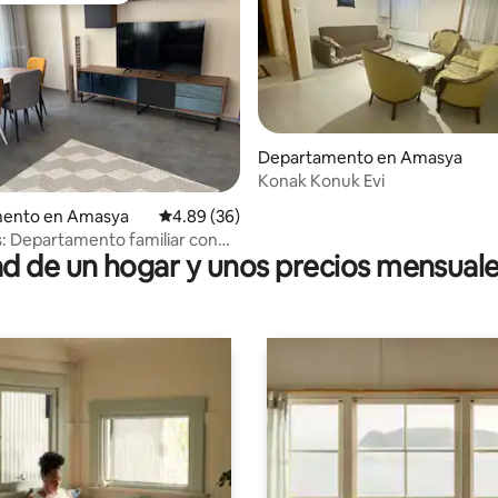
 4.97 de 5; 38 evaluaciones
Departamento en Amasya
Konak Konuk Evi
ento en Amasya
Calificación promedio: 4.89 de 5; 36 evaluac
4.89 (36)
: Departamento familiar con
 de un hogar y unos precios mensuale
 120 m²