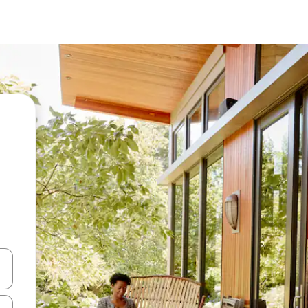
vegar usando las teclas de las flechas hacia arriba y hacia abajo, o b