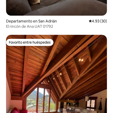
Departamento en San Adrián
Calificación p
4.93 (30)
El rincón de Ana UAT 01792
Favorito entre huéspedes
Favorito entre huéspedes