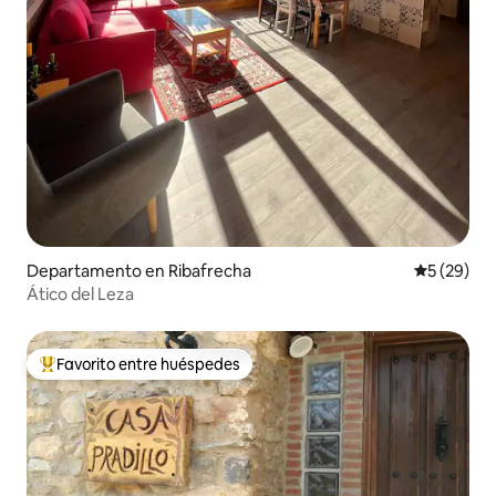
Departamento en Ribafrecha
Calificaci
5 (29)
Ático del Leza
Favorito entre huéspedes
De los mejores en Favorito entre huéspedes