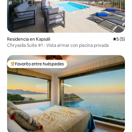
Residencia en Kapsáli
Calificac
5 (5)
Chryselia Suite #1 - Vista al mar con piscina privada
Favorito entre huéspedes
De los mejores en Favorito entre huéspedes