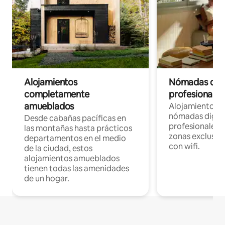
Alojamientos
Nómadas digit
completamente
profesionales 
amueblados
Alojamientos 
nómadas digita
Desde cabañas pacíficas en
profesionales d
las montañas hasta prácticos
zonas exclusiva
departamentos en el medio
con wifi.
de la ciudad, estos
alojamientos amueblados
tienen todas las amenidades
de un hogar.