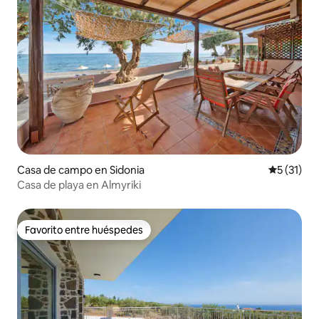
Casa de campo en Sidonia
Calificaci
5 (31)
Casa de playa en Almyriki
Favorito entre huéspedes
Favorito entre huéspedes