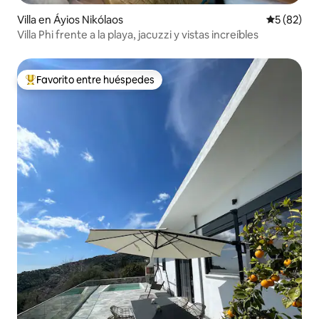
Villa en Áyios Nikólaos
Calificaci
5 (82)
Villa Phi frente a la playa, jacuzzi y vistas increíbles
Favorito entre huéspedes
De los mejores en Favorito entre huéspedes