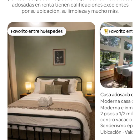
adosadas en renta tienen calificaciones excelentes
por su ubicación, su limpieza y mucho más.
Favorito entre huéspedes
Favorito entre
Favorito entre huéspedes
De los mejores en
Casa adosada en 
Moderna casa de 
Alyeska Ski Resort
Moderna e inmacu
2 pisos a 1/2 milla d
centro vacacional 
Senderismo épico, 
todo momento. Par
Ubicación
·
Valor
·
de patinaje, tiend