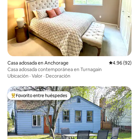
Casa adosada en Anchorage
Calificación p
4.96 (92)
Casa adosada contemporánea en Turnagain
Ubicación
·
Valor
·
Decoración
Favorito entre huéspedes
De los mejores en Favorito entre huéspedes