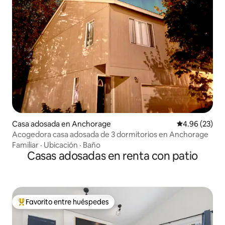
Casa adosada en Anchorage
Calificación p
4.96 (23)
Acogedora casa adosada de 3 dormitorios en Anchorage
Familiar
·
Ubicación
·
Baño
Casas adosadas en renta con patio
Favorito entre huéspedes
De los mejores en Favorito entre huéspedes