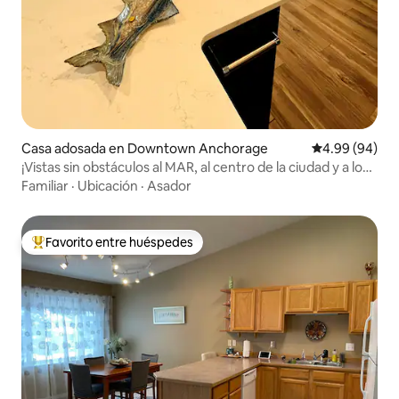
Casa adosada en Downtown Anchorage
Calificación p
4.99 (94)
¡Vistas sin obstáculos al MAR, al centro de la ciudad y a los
senderos!
Familiar
·
Ubicación
·
Asador
Favorito entre huéspedes
De los mejores en Favorito entre huéspedes