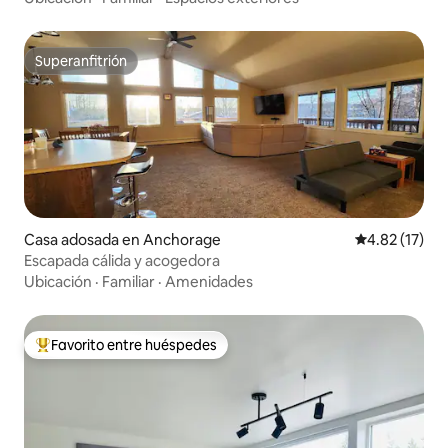
Superanfitrión
Superanfitrión
Casa adosada en Anchorage
Calificación 
4.82 (17)
Escapada cálida y acogedora
Ubicación
·
Familiar
·
Amenidades
Favorito entre huéspedes
De los mejores en Favorito entre huéspedes