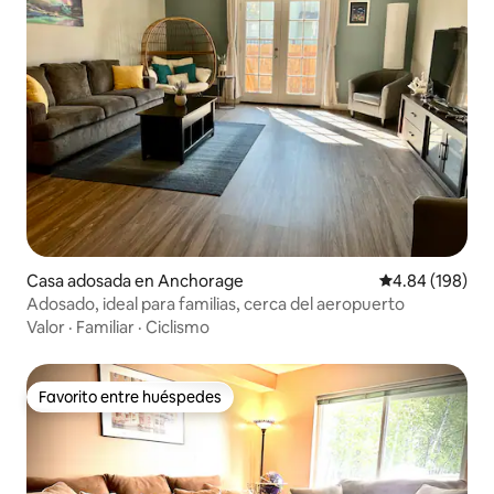
Casa adosada en Anchorage
Calificación pr
4.84 (198)
Adosado, ideal para familias, cerca del aeropuerto
Valor
·
Familiar
·
Ciclismo
Favorito entre huéspedes
Favorito entre huéspedes