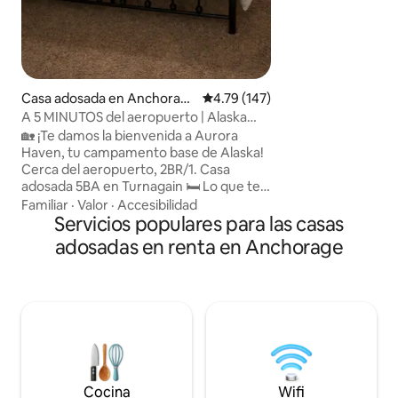
cervecería, resta
distancia a pie. Ve
techo. Mucha luz 
vistas. Cocina/sala
una gran isla. Enorme loft con sofá y dos
camas individuales. Dormitorio con c
Casa adosada en Anchorag
Calificación promedio: 4.79 de 5
4.79 (147)
tamaño king y ves
e
A 5 MINUTOS del aeropuerto | Alaska
Lavadora y secador
Aurora Haven
🏡 ¡Te damos la bienvenida a Aurora
inteligente, juego
Haven, tu campamento base de Alaska!
Pack&Play. Esta c
Cerca del aeropuerto, 2BR/1. Casa
colinda con nuestra
adosada 5BA en Turnagain 🛏️ Lo que te
va a encantar ✨ Dos cómodas
Familiar
·
Valor
·
Accesibilidad
habitaciones queen​ ✨ Cocina
Servicios populares para las casas
totalmente equipada.​ Unidad ✨ tranquila
adosadas en renta en Anchorage
y final: escaleras en casa​ ✨ Cerca de
aeropuertos, centro de la ciudad,
carreteras principales para viajar a los
alrededores, restaurantes y transporte
público​ 🐾 Esta propiedad NO admite
mascotas. Ponte en contacto con
nosotros para ver otros alojamientos
que podamos alojarnos. 📅 ¿Te quedas
un rato? ¡Damos la bienvenida a
Cocina
Wifi