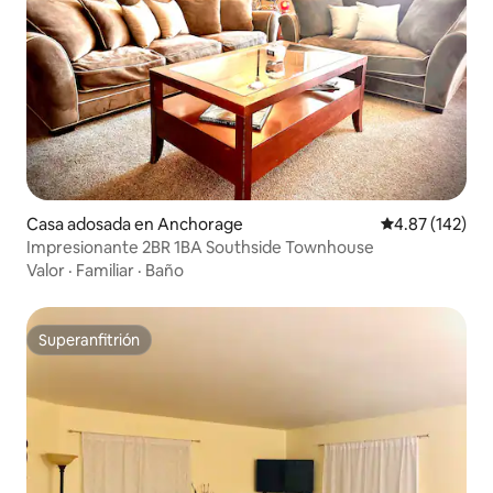
Casa adosada en Anchorage
Calificación p
4.87 (142)
Impresionante 2BR 1BA Southside Townhouse
Valor
·
Familiar
·
Baño
Superanfitrión
Superanfitrión