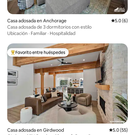
Casa adosada en Anchorage
Calificació
5.0 (6)
Casa adosada de 3 dormitorios con estilo
Ubicación
·
Familiar
·
Hospitalidad
Favorito entre huéspedes
De los mejores en Favorito entre huéspedes
Casa adosada en Girdwood
Calificación
5.0 (55)