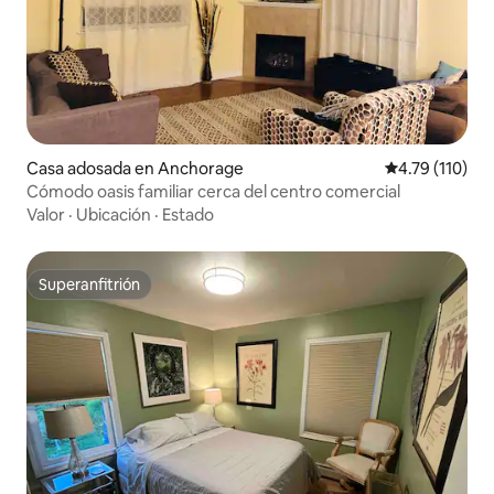
Casa adosada en Anchorage
Calificación p
4.79 (110)
Cómodo oasis familiar cerca del centro comercial
Valor
·
Ubicación
·
Estado
Superanfitrión
Superanfitrión