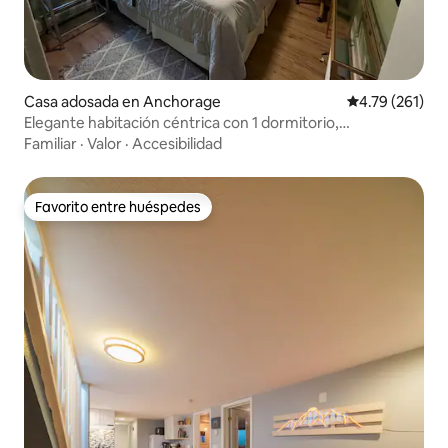
Casa adosada en Anchorage
Calificación p
4.79 (261)
Elegante habitación céntrica con 1 dormitorio,
aparcamiento y lavandería
Familiar
·
Valor
·
Accesibilidad
Favorito entre huéspedes
Favorito entre huéspedes