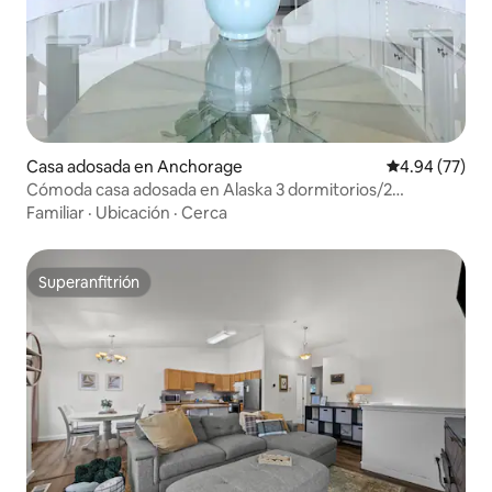
Casa adosada en Anchorage
Calificación p
4.94 (77)
Cómoda casa adosada en Alaska 3 dormitorios/2
baños/garaje/horarios flexibles
Familiar
·
Ubicación
·
Cerca
Superanfitrión
Superanfitrión