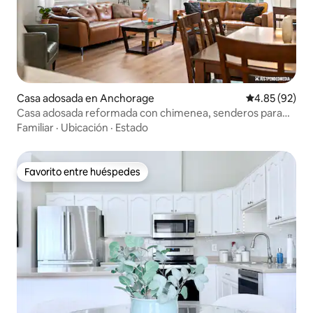
Casa adosada en Anchorage
Calificación p
4.85 (92)
Casa adosada reformada con chimenea, senderos para
bicicletas y parques
Familiar
·
Ubicación
·
Estado
Favorito entre huéspedes
Favorito entre huéspedes