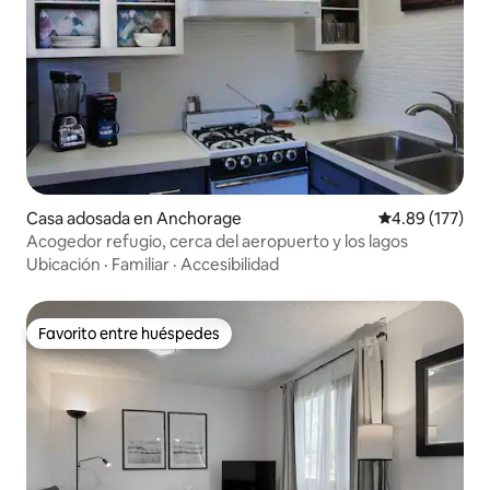
Casa adosada en Anchorage
Calificación p
4.89 (177)
Acogedor refugio, cerca del aeropuerto y los lagos
Ubicación
·
Familiar
·
Accesibilidad
Favorito entre huéspedes
Favorito entre huéspedes