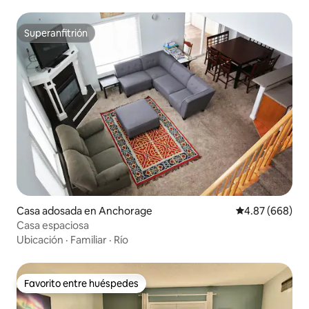
Superanfitrión
Superanfitrión
Casa adosada en Anchorage
Calificación pr
4.87 (668)
Casa espaciosa
Ubicación
·
Familiar
·
Río
Favorito entre huéspedes
Favorito entre huéspedes