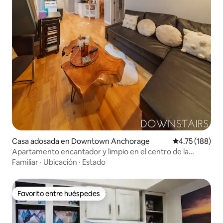
Casa adosada en Downtown Anchorage
Calificación p
4.75 (188)
Apartamento encantador y limpio en el centro de la
ciudad - 2 dormitorios/1 baño
Familiar
·
Ubicación
·
Estado
Favorito entre huéspedes
Favorito entre huéspedes