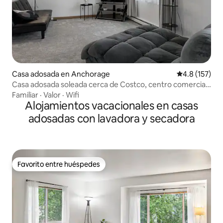
Casa adosada en Anchorage
Calificación 
4.8 (157)
Casa adosada soleada cerca de Costco, centro comercial
Dimond
Familiar
·
Valor
·
Wifi
Alojamientos vacacionales en casas
adosadas con lavadora y secadora
Favorito entre huéspedes
Favorito entre huéspedes