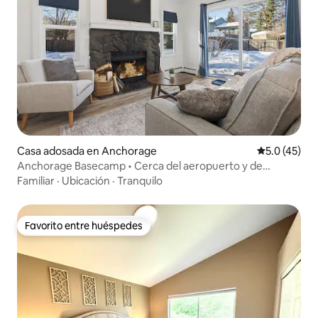
Casa adosada en Anchorage
Calificación
5.0 (45)
Anchorage Basecamp • Cerca del aeropuerto y de
senderos
Familiar
·
Ubicación
·
Tranquilo
Favorito entre huéspedes
Favorito entre huéspedes