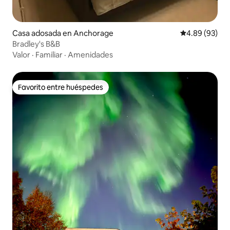
Casa adosada en Anchorage
Calificación p
4.89 (93)
Bradley's B&B
Valor
·
Familiar
·
Amenidades
Favorito entre huéspedes
Favorito entre huéspedes