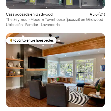
Casa adosada en Girdwood
Calificación
5.0 (24)
The Seymour-Modern Townhouse (jacuzzi) en Girdwood
Ubicación
·
Familiar
·
Lavandería
Favorito entre huéspedes
De los mejores en Favorito entre huéspedes