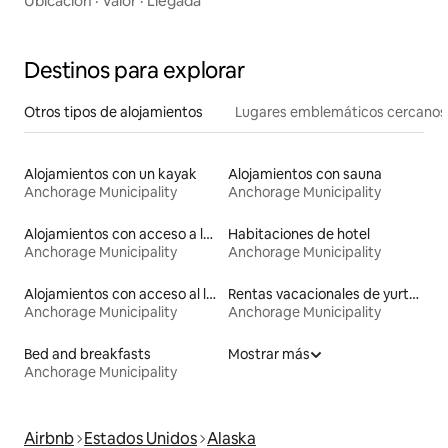
Ubicación
·
Valor
·
Llegada
Destinos para explorar
Otros tipos de alojamientos
Lugares emblemáticos cercanos
Alojamientos con un kayak
Alojamientos con sauna
Anchorage Municipality
Anchorage Municipality
Alojamientos con acceso a las pistas de esquí
Habitaciones de hotel
Anchorage Municipality
Anchorage Municipality
Alojamientos con acceso al lago
Rentas vacacionales de yurtas con jacuzzi
Anchorage Municipality
Anchorage Municipality
Bed and breakfasts
Mostrar más
Anchorage Municipality
Airbnb
Estados Unidos
Alaska