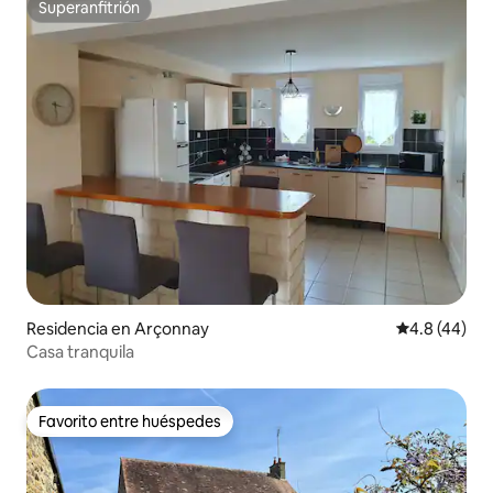
Superanfitrión
Superanfitrión
Residencia en Arçonnay
Calificación
4.8 (44)
Casa tranquila
Favorito entre huéspedes
Favorito entre huéspedes