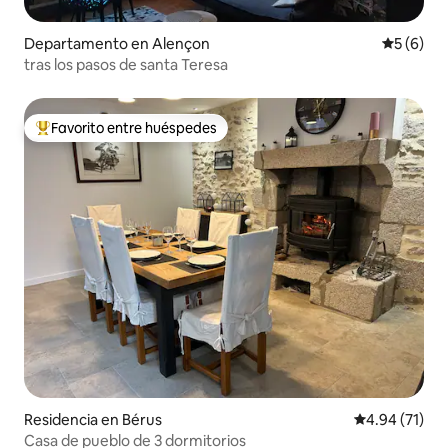
Departamento en Alençon
Calificac
5 (6)
tras los pasos de santa Teresa
Favorito entre huéspedes
De los mejores en Favorito entre huéspedes
Residencia en Bérus
Calificación 
4.94 (71)
Casa de pueblo de 3 dormitorios