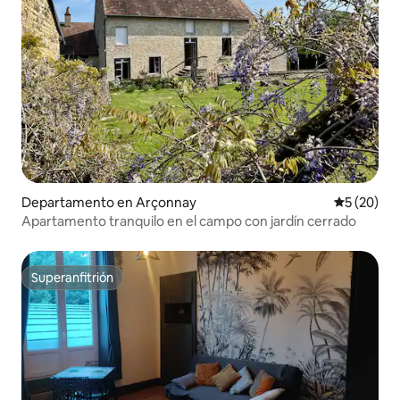
Departamento en Arçonnay
Calificaci
5 (20)
Apartamento tranquilo en el campo con jardín cerrado
Superanfitrión
Superanfitrión