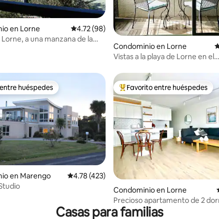
io en Lorne
Calificación promedio: 4.72 de 5; 98 evaluac
4.72 (98)
: 4.9 de 5; 81 evaluaciones
 Lorne, a una manzana de la
Condominio en Lorne
C
urf
Vistas a la playa de Lorne en el
Cumberland
 entre huéspedes
Favorito entre huéspedes
 entre huéspedes
De los mejores en Favorito ent
4.87 de 5; 542 evaluaciones
io en Marengo
Calificación promedio: 4.78 de 5; 423 evaluac
4.78 (423)
Studio
Condominio en Lorne
Precioso apartamento de 2 dor
Casas para familias
en el corazón de Lorne.