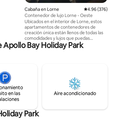
. * Aire
Cabaña en Lorne
Calificación promedio: 
4.96 (376)
Daikin
Contenedor de lujo Lorne - Oeste
al en
Ubicados en el interior de Lorne, estos
el balcón.
apartamentos de contenedores de
a
creación única están llenos de todas las
Nespresso
comodidades y lujos que puedas
 Apollo Bay Holiday Park
necesitar. Con una zona de cocina
totalmente equipada, estos espacios se
adaptan a la máxima indulgencia. Las
generosas cubiertas te permiten
sentirte como si estuvieras en casa con la
naturaleza, admirando las vistas
atemporales de Otways y Surf Coast.
Estos espacios cuentan con varios
ionamiento
lugares para relajarse, descansar y
ito en las
Aire acondicionado
descansar. Si tienes Insta, puedes seguir
alaciones
a nuestros huéspedes e historias en
uncontained.aus
oliday Park