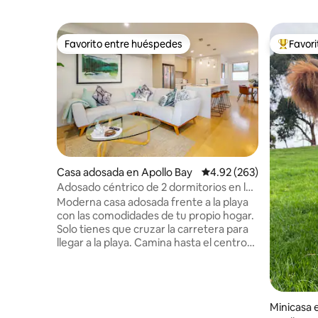
Favorito entre huéspedes
Favor
Favorito entre huéspedes
De los m
Casa adosada en Apollo Bay
Calificación promedio: 
4.92 (263)
Adosado céntrico de 2 dormitorios en la
playa
Moderna casa adosada frente a la playa
con las comodidades de tu propio hogar.
Solo tienes que cruzar la carretera para
llegar a la playa. Camina hasta el centro
de la ciudad, restaurantes y
supermercados o cruza la calle y estarás
en la playa. Si el tiempo es malo,
acurrúcate en nuestro cómodo sofá, usa
Minicasa 
la PlayStation o date un lujoso baño. ¡En