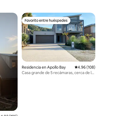
Favorito entre huéspedes
Favorito entre huéspedes
Residencia en Apollo Bay
Calificación promedio: 
4.96 (108)
iones
Casa grande de 5 recámaras, cerca de la
playa y de restaurantes