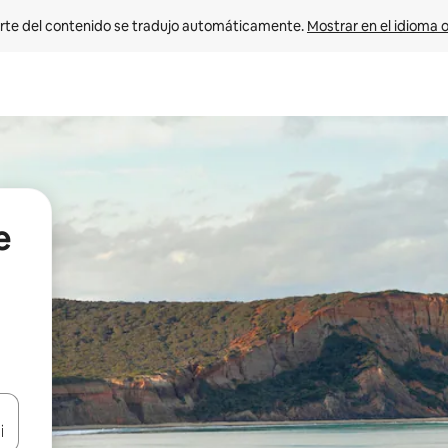
rte del contenido se tradujo automáticamente. 
Mostrar en el idioma o
e
vegar usando las teclas de las flechas hacia arriba y hacia abajo, o b