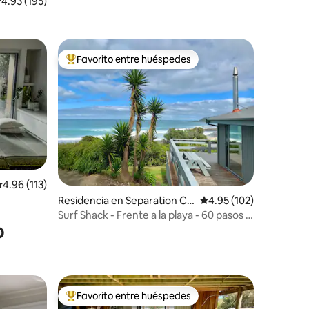
alificación promedio: 4.93 de 5; 195 evaluaciones
4.93 (195)
Favorito entre huéspedes
re huéspedes
De los mejores en Favorito entre huéspedes
iones
alificación promedio: 4.96 de 5; 113 evaluaciones
4.96 (113)
Residencia en Separation Cr
Calificación promedio: 
4.95 (102)
eek
Surf Shack - Frente a la playa - 60 pasos a
o
la arena
Favorito entre huéspedes
re huéspedes
De los mejores en Favorito entre huéspedes