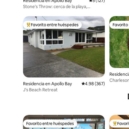
Residencia en Apollo Bay
Calificación promedi
5 (127)
Stone's Throw: cerca de la playa,
mascotas, cargador de coches eléctricos
Favorito entre huéspedes
Favorito
De los mejores en Favorito entre huéspedes
Favorito
Residenci
Charleson
Residencia en Apollo Bay
Calificación promedio: 
4.98 (367)
Great Oc
J's Beach Retreat
Favorito entre huéspedes
Favor
Favorito entre huéspedes
De los m