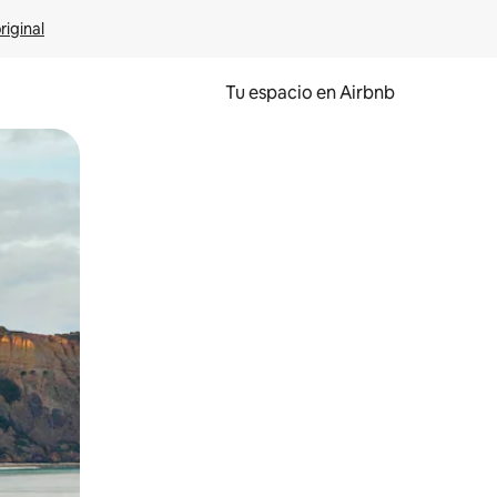
riginal
Tu espacio en Airbnb
ien tocando y deslizando la pantalla.