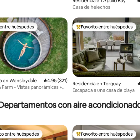
o: 5 de 5; 127 evaluaciones
Residencia en Apollo Bay
C
Casa de helechos
 entre huéspedes
Favorito entre huéspedes
 entre huéspedes
De los mejores en Favorito ent
a en Wensleydale
Calificación promedio: 4.95 de 5; 321 evaluac
4.95 (321)
Residencia en Torquay
C
 Farm - Vistas panorámicas +
Escapada a una casa de playa
4.98 de 5; 367 evaluaciones
ean Rd
Departamentos con aire acondicionad
ito entre huéspedes
Favorito entre huéspedes
ejores en Favorito entre huéspedes
De los mejores en Favorito ent