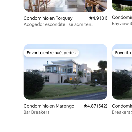
Condomin
Condominio en Torquay
Calificación promedio
4.9 (81)
Bayview 3
Acogedor escondite, ¡se admiten
playa de s
mascotas!
Favorito entre huéspedes
Favorito
Favorito entre huéspedes
Favorito
Condominio en Marengo
Calificación promedio: 
4.87 (542)
Condomin
Bar Breakers
Breakers 