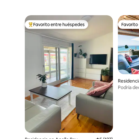
Favorito entre huéspedes
Favorito
De los mejores en Favorito entre huéspedes
Favorito
Residenci
Podría dec
Wye Rive