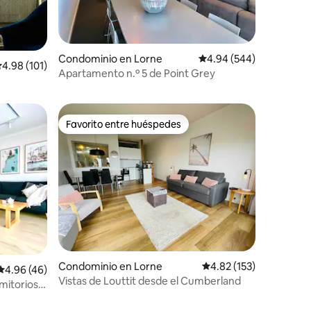
iones
Condominio en Lorne
Calificación promedio: 
4.94 (544)
alificación promedio: 4.98 de 5; 101 evaluaciones
4.98 (101)
Apartamento n.º 5 de Point Grey
Favorito entre huéspedes
re huéspedes
Favorito entre huéspedes
iones
Condominio en Lorne
Calificación promedio: 
4.82 (153)
Calificación promedio: 4.96 de 5; 46 evaluaciones
4.96 (46)
Vistas de Louttit desde el Cumberland
mitorios