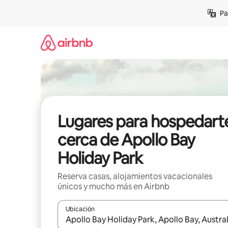
Ir
Pa
al
contenido
Lugares para hospedart
cerca de Apollo Bay
Holiday Park
Reserva casas, alojamientos vacacionales
únicos y mucho más en Airbnb
Ubicación
Cuando los resultados estén disponibles, podrás na