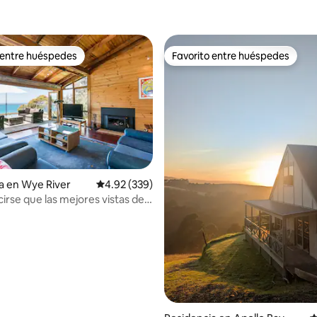
 entre huéspedes
Favorito entre huéspedes
 entre huéspedes
Favorito entre huéspedes
a en Wye River
Calificación promedio: 4.92 de 5; 339 evaluac
4.92 (339)
irse que las mejores vistas de
r