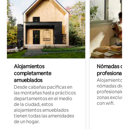
Alojamientos
Nómadas digit
completamente
profesionales 
amueblados
Alojamientos 
nómadas digita
Desde cabañas pacíficas en
profesionales d
las montañas hasta prácticos
zonas exclusiva
departamentos en el medio
con wifi.
de la ciudad, estos
alojamientos amueblados
tienen todas las amenidades
de un hogar.