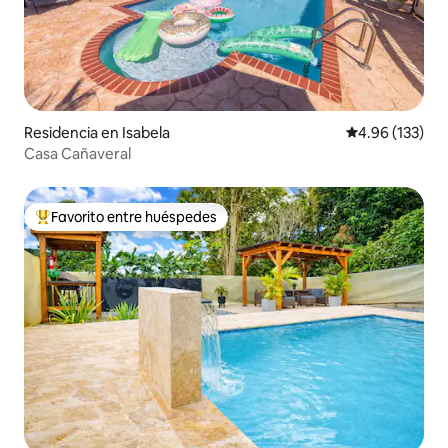
Residencia en Isabela
Calificación p
4.96 (133)
Casa Cañaveral
Favorito entre huéspedes
De los mejores en Favorito entre huéspedes