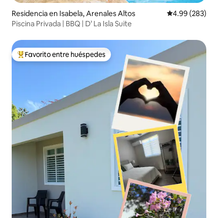
Residencia en Isabela, Arenales Altos
Calificación pr
4.99 (283)
Piscina Privada | BBQ | D’ La Isla Suite
Favorito entre huéspedes
De los mejores en Favorito entre huéspedes