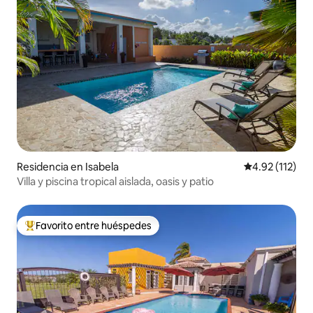
Residencia en Isabela
Calificación p
4.92 (112)
Villa y piscina tropical aislada, oasis y patio
Favorito entre huéspedes
De los mejores en Favorito entre huéspedes